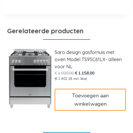
Gerelateerde producten
Saro design gasfornuis met
oven Model TS95C61LX- alleen
voor NL
Oorspronkelijke
Huidige
€
1.930,00
€
1.158,00
prijs
prijs
(
€
1.401,18
incl. btw)
was:
is:
€1.930,00.
€1.158,00.
Toevoegen aan
winkelwagen