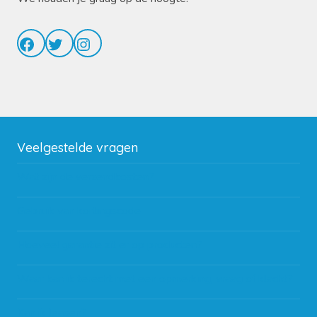
Facebook
Twitter
Instagram
Veelgestelde vragen
Wat zijn de verzendkosten?
Gebruik van kortingscode
Hoeveel garantie zit er op producten?
Waar kan ik terecht met een opmerking, vraag of klacht?
Kan ik leasen?