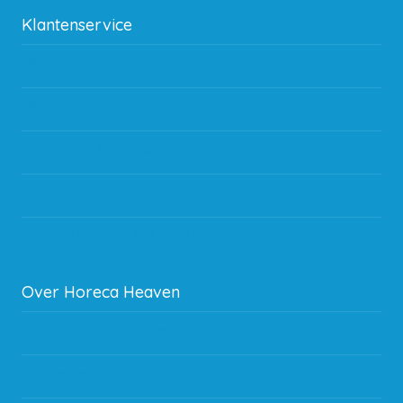
Klantenservice
Betaalmethodes
Bestelling
Verzending & bezorging
Storingen en goederen retour
Subsidie regeling EIA 2020
Over Horeca Heaven
Werken bij Horeca Heaven
Partners en links