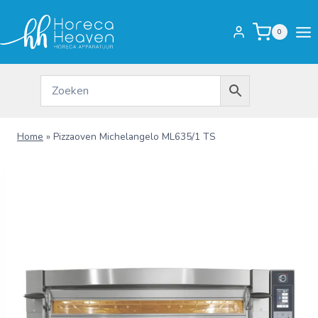
Doorgaan
naar
0
inhoud
Home
»
Pizzaoven Michelangelo ML635/1 TS