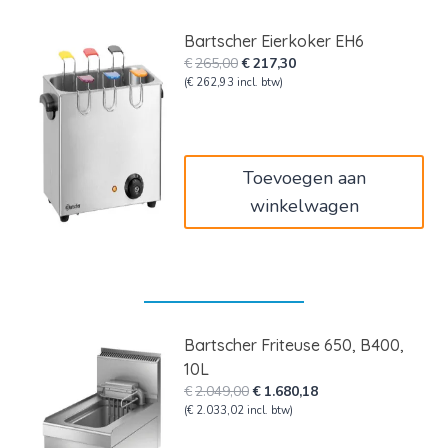
Bartscher Eierkoker EH6
Oorspronkelijke
Huidige
€
265,00
€
217,30
prijs
prijs
(
€
262,93
incl. btw)
was:
is:
€265,00.
€217,30.
Toevoegen aan
winkelwagen
Bartscher Friteuse 650, B400,
10L
Oorspronkelijke
Huidige
€
2.049,00
€
1.680,18
prijs
prijs
(
€
2.033,02
incl. btw)
was:
is: