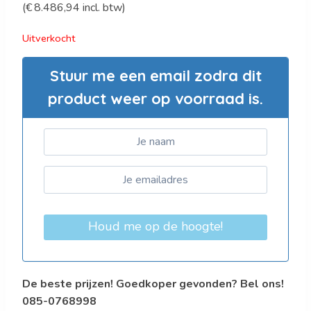
(
€
8.486,94
incl. btw)
prijs
prijs
was:
is:
Uitverkocht
€11.690,00.
€7.014,00.
Stuur me een email zodra dit
product weer op voorraad is.
Houd me op de hoogte!
De beste prijzen! Goedkoper gevonden? Bel ons!
085-0768998