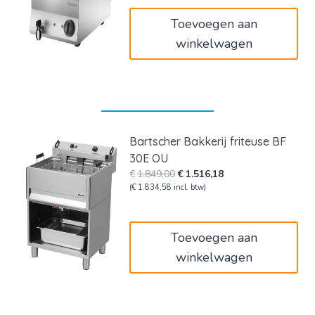
€2.049,00.
€1.680,18.
Toevoegen aan
winkelwagen
Bartscher Bakkerij friteuse BF
30E OU
Oorspronkelijke
Huidige
€
1.849,00
€
1.516,18
prijs
prijs
(
€
1.834,58
incl. btw)
was:
is:
€1.849,00.
€1.516,18.
Toevoegen aan
winkelwagen