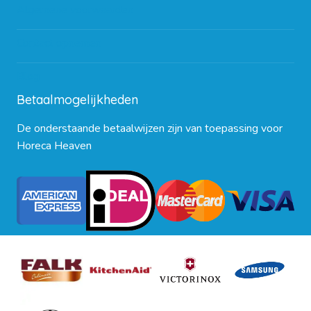
Algemene voorwaarden
Contact opnemen
Blog
Betaalmogelijkheden
De onderstaande betaalwijzen zijn van toepassing voor
Horeca Heaven