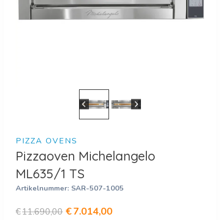
PIZZA OVENS
Pizzaoven Michelangelo
ML635/1 TS
Artikelnummer:
SAR-507-1005
Oorspronkelijke
Huidige
€
7.014,00
€
11.690,00