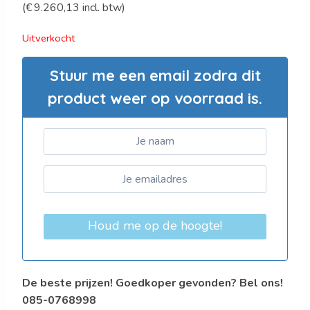
(
€
9.260,13
incl. btw)
prijs
prijs
was:
is:
Uitverkocht
€12.755,00.
€7.653,00.
Stuur me een email zodra dit
product weer op voorraad is.
Houd me op de hoogte!
De beste prijzen! Goedkoper gevonden? Bel ons!
085-0768998