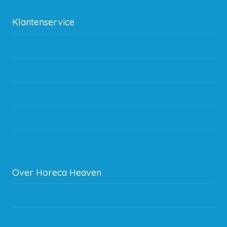
Kan ik leasen?
Klantenservice
Betaalmethodes
Bestelling
Verzending & bezorging
Storingen en goederen retour
Subsidie regeling EIA 2020
Over Horeca Heaven
Werken bij Horeca Heaven
Partners en links