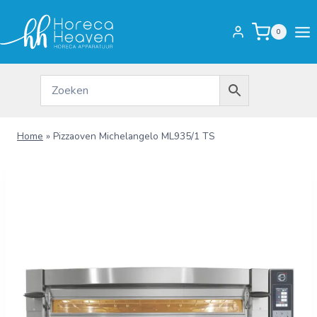
Doorgaan
naar
0
inhoud
Home
»
Pizzaoven Michelangelo ML935/1 TS