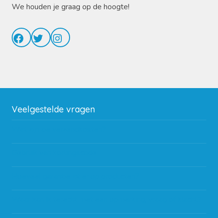
We houden je graag op de hoogte!
Facebook
Twitter
Instagram
Veelgestelde vragen
Wat zijn de verzendkosten?
Gebruik van kortingscode
Hoeveel garantie zit er op producten?
Waar kan ik terecht met een opmerking, vraag of klacht?