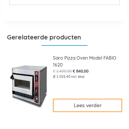
Gerelateerde producten
Saro Pizza Oven Model FABIO
1620
Oorspronkelijke
Huidige
€
1.400,00
€
840,00
prijs
prijs
(
€
1.016,40
incl. btw)
was:
is:
€1.400,00.
€840,00.
Lees verder