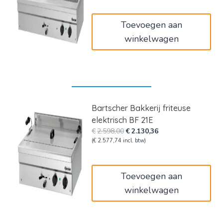
was:
is:
€3.149,00.
€2.582,18.
Toevoegen aan
winkelwagen
Bartscher Bakkerij friteuse
elektrisch BF 21E
Oorspronkelijke
Huidige
€
2.598,00
€
2.130,36
prijs
prijs
(
€
2.577,74
incl. btw)
was:
is:
€2.598,00.
€2.130,36.
Toevoegen aan
winkelwagen