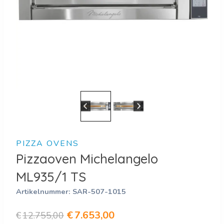
PIZZA OVENS
Pizzaoven Michelangelo
ML935/1 TS
Artikelnummer:
SAR-507-1015
Oorspronkelijke
Huidige
€
7.653,00
€
12.755,00