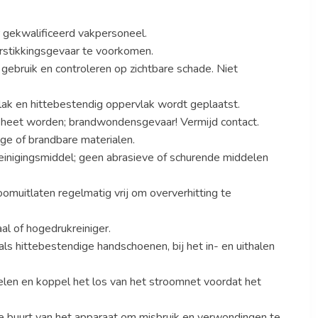
r gekwalificeerd vakpersoneel.
rstikkingsgevaar te voorkomen.
 gebruik en controleren op zichtbare schade. Niet
vlak en hittebestendig oppervlak wordt geplaatst.
r heet worden; brandwondensgevaar! Vermijd contact.
ige of brandbare materialen.
reinigingsmiddel; geen abrasieve of schurende middelen
omuitlaten regelmatig vrij om oververhitting te
al of hogedrukreiniger.
s hittebestendige handschoenen, bij het in- en uithalen
oelen en koppel het los van het stroomnet voordat het
 buurt van het apparaat om misbruik en verwondingen te