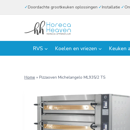
Doorgaan
Doordachte grootkeuken oplossingen
Installatie
On
naar
inhoud
RVS
Koelen en vriezen
Keuken a
Home
»
Pizzaoven Michelangelo ML935/2 TS