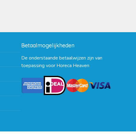
Betaalmogelijkheden
De onderstaande betaalwijzen zijn van
toepassing voor Horeca Heaven