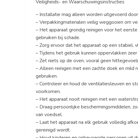
Veiligheids- en Waarschuwingsinstructies
– Installatie mag alleen worden uitgevoerd doo
– Verpakkingmaterialen veilig weggooien om ve
– Het apparaat grondig reinigen voor het eerste
gebruiken bij schade.
– Zorg ervoor dat het apparaat op een stabiel, 
– Tijdens het gebruik kunnen oppervlakken zee
– Zet niets op de oven, vooral geen hittegevoel
– Alleen reinigen met een zachte doek en mild 
gebruiken.
– Controleer en houd de ventilatiesleuven en sto
voorkomen.
– Het apparaat nooit reinigen met een waterstra
– Draag persoonlijke beschermingsmiddelen, zoal
van voedsel.
– Laat het apparaat na elk gebruik volledig afk
gereinigd wordt.
– Houd kinderen en onbevoegde personen uit de