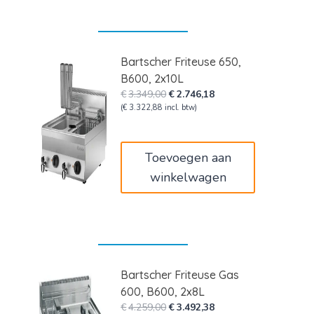
Bartscher Friteuse 650,
B600, 2x10L
Oorspronkelijke
Huidige
€
3.349,00
€
2.746,18
prijs
prijs
(
€
3.322,88
incl. btw)
was:
is:
€3.349,00.
€2.746,18.
Toevoegen aan
winkelwagen
Bartscher Friteuse Gas
600, B600, 2x8L
Oorspronkelijke
Huidige
€
4.259,00
€
3.492,38