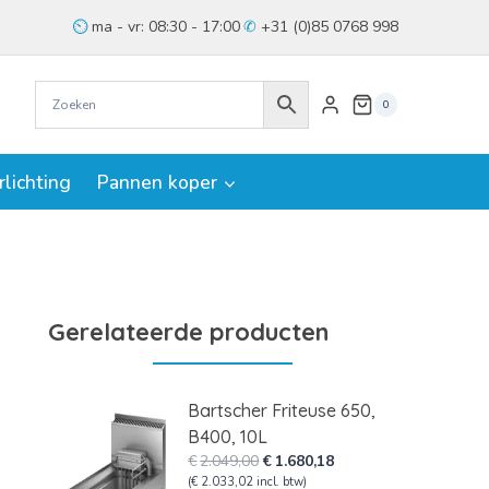
ma - vr: 08:30 - 17:00
+31 (0)85 0768 998
0
rlichting
Pannen koper
Gerelateerde producten
Bartscher Friteuse 650,
B400, 10L
Oorspronkelijke
Huidige
€
2.049,00
€
1.680,18
prijs
prijs
(
€
2.033,02
incl. btw)