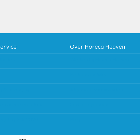
service
Over Horeca Heaven
thodes
Werken bij Horeca Heaven
g
Partners en links
g & bezorging
Algemene voorwaarden
 en goederen retour
Contact opnemen
regeling EIA 2020
Blog