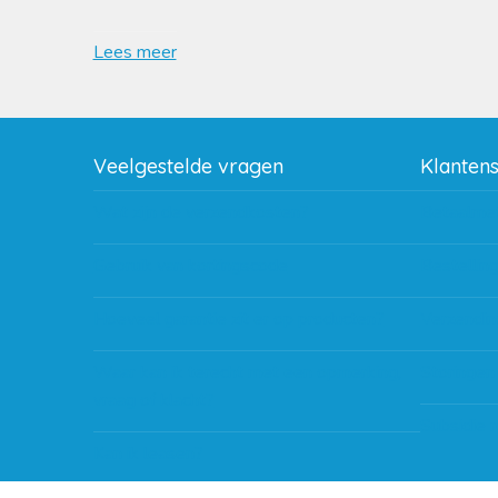
Lees meer
Veelgestelde vragen
Klanten
Wat zijn de verzendkosten?
Betaalme
Gebruik van kortingscode
Bestellin
Hoeveel garantie zit er op producten?
Verzendin
Waar kan ik terecht met een opmerking,
Storingen
vraag of klacht?
Subsidie 
Kan ik leasen?