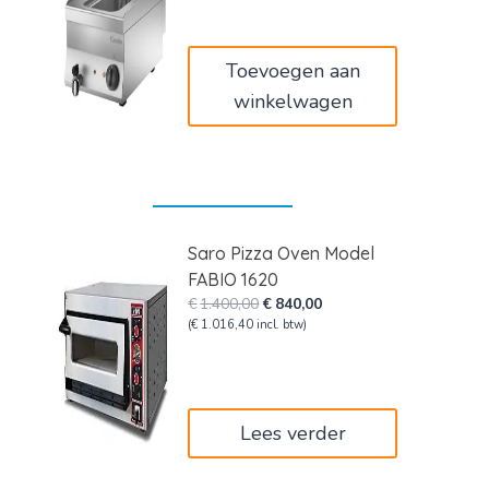
was:
is:
€2.049,00.
€1.680,18.
Toevoegen aan
winkelwagen
Saro Pizza Oven Model
FABIO 1620
Oorspronkelijke
Huidige
€
1.400,00
€
840,00
prijs
prijs
(
€
1.016,40
incl. btw)
was:
is:
€1.400,00.
€840,00.
Lees verder