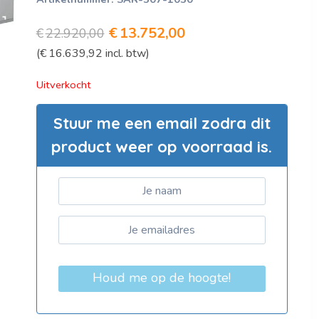
Oorspronkelijke
Huidige
€
13.752,00
€
22.920,00
(
€
16.639,92
incl. btw)
prijs
prijs
was:
is:
Uitverkocht
€22.920,00.
€13.752,00.
Stuur me een email zodra dit
product weer op voorraad is.
Houd me op de hoogte!