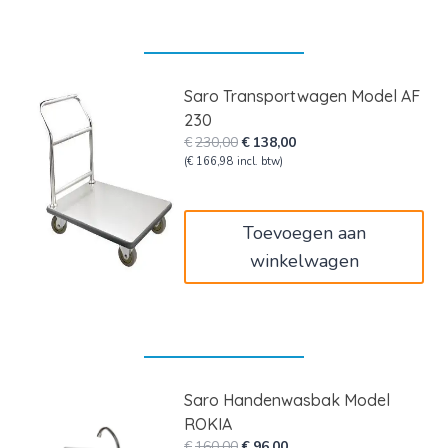
Saro Transportwagen Model AF
230
Oorspronkelijke
Huidige
€
230,00
€
138,00
prijs
prijs
(
€
166,98
incl. btw)
was:
is:
€230,00.
€138,00.
Toevoegen aan
winkelwagen
Saro Handenwasbak Model
ROKIA
Oorspronkelijke
Huidige
€
160,00
€
96,00