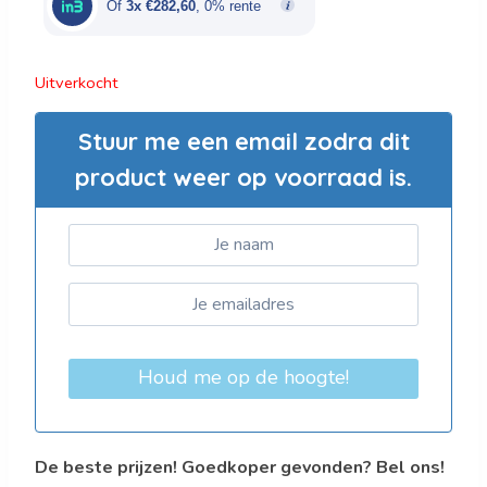
Of
3x €282,60
, 0% rente
Uitverkocht
Stuur me een email zodra dit
product weer op voorraad is.
Houd me op de hoogte!
De beste prijzen! Goedkoper gevonden? Bel ons!