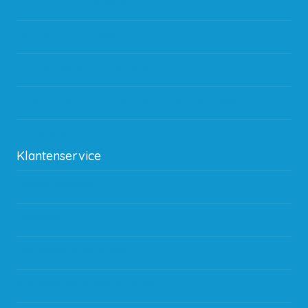
Wat zijn de verzendkosten?
Gebruik van kortingscode
Hoeveel garantie zit er op producten?
Waar kan ik terecht met een opmerking, vraag of klacht?
Kan ik leasen?
Klantenservice
Betaalmethodes
Bestelling
Verzending & bezorging
Storingen en goederen retour