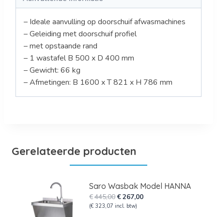
– Ideale aanvulling op doorschuif afwasmachines
– Geleiding met doorschuif profiel
– met opstaande rand
– 1 wastafel B 500 x D 400 mm
– Gewicht: 66 kg
– Afmetingen: B 1600 x T 821 x H 786 mm
Gerelateerde producten
Saro Wasbak Model HANNA
Oorspronkelijke
Huidige
€
445,00
€
267,00
prijs
prijs
(
€
323,07
incl. btw)
was:
is: