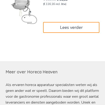
prijs
prijs
(
€
116,16
incl. btw)
was:
is:
€160,00.
€96,00.
Lees verder
Meer over Horeca Heaven
Als ervaren horeca apparatuur specialisten weten wij als
geen ander wat er speelt. Daarom bieden wij dit platform
voor de gastronomie professionals waar een groot aantal
leveranciers en diensten aangeboden worden. Uniek en