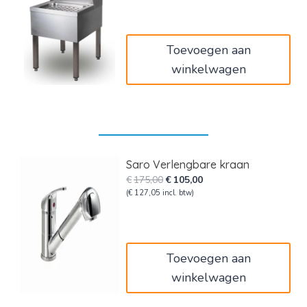
€445,00.
€267,00.
Toevoegen aan
winkelwagen
Saro Verlengbare kraan
Oorspronkelijke
Huidige
€
175,00
€
105,00
prijs
prijs
(
€
127,05
incl. btw)
was:
is:
€175,00.
€105,00.
Toevoegen aan
winkelwagen