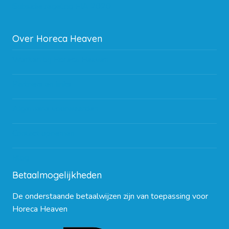
Subsidie regeling EIA 2020
Over Horeca Heaven
Werken bij Horeca Heaven
Partners en links
Algemene voorwaarden
Contact opnemen
Blog
Betaalmogelijkheden
De onderstaande betaalwijzen zijn van toepassing voor
Horeca Heaven