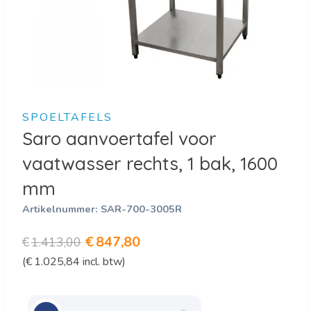
SPOELTAFELS
Saro aanvoertafel voor
vaatwasser rechts, 1 bak, 1600
mm
Artikelnummer:
SAR-700-3005R
Oorspronkelijke
Huidige
€
847,80
€
1.413,00
(
€
1.025,84
incl. btw)
prijs
prijs
was:
is:
€1.413,00.
€847,80.