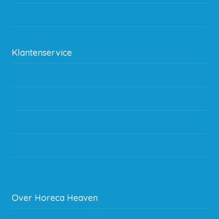
Waar kan ik terecht met een opmerking, vraag of klacht?
Kan ik leasen?
Klantenservice
Betaalmethodes
Bestelling
Verzending & bezorging
Storingen en goederen retour
Subsidie regeling EIA 2020
Over Horeca Heaven
Werken bij Horeca Heaven