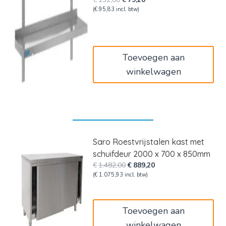
prijs
prijs
(
€
95,83
incl. btw)
was:
is:
€132,00.
€79,20.
Toevoegen aan
winkelwagen
Saro Roestvrijstalen kast met
schuifdeur 2000 x 700 x 850mm
Oorspronkelijke
Huidige
€
1.482,00
€
889,20
prijs
prijs
(
€
1.075,93
incl. btw)
was:
is:
€1.482,00.
€889,20.
Toevoegen aan
winkelwagen