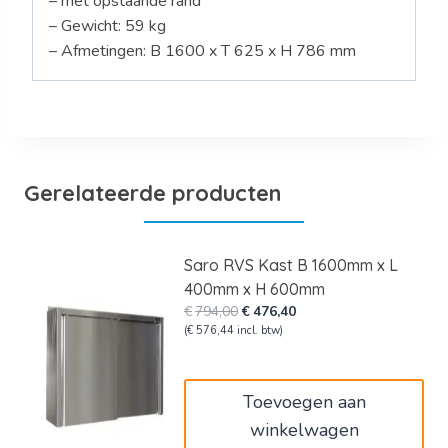
– met opstaande rand
– Gewicht: 59 kg
– Afmetingen: B 1600 x T 625 x H 786 mm
Gerelateerde producten
Saro RVS Kast B 1600mm x L
400mm x H 600mm
Oorspronkelijke
Huidige
€
794,00
€
476,40
prijs
prijs
(
€
576,44
incl. btw)
was:
is:
€794,00.
€476,40.
Toevoegen aan
winkelwagen