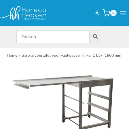
Doorgaan
naar
0
inhoud
Home
»
Saro afvoertafel voor vaatwasser links, 1 bak, 1600 mm