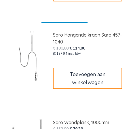
Saro Hangende kraan Saro 457-
1040
Oorspronkelijke
Huidige
€
190,00
€
114,00
prijs
prijs
(
€
137,94
incl. btw)
was:
is:
€190,00.
€114,00.
Toevoegen aan
winkelwagen
Saro Wandplank, 1000mm
Oorspronkelijke
Huidige
€
132,00
€
79,20