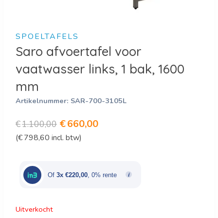
SPOELTAFELS
Saro afvoertafel voor
vaatwasser links, 1 bak, 1600
mm
Artikelnummer:
SAR-700-3105L
Oorspronkelijke
Huidige
€
660,00
€
1.100,00
(
€
798,60
incl. btw)
prijs
prijs
was:
is:
€1.100,00.
€660,00.
Of
3x €220,00
, 0% rente
Uitverkocht