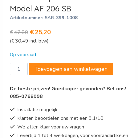
Model AF 206 SB
Artikelnummer:
SAR-399-1008
Oorspronkelijke
Huidige
€
25,20
€
42,00
(
€
30,49
incl. btw)
prijs
prijs
was:
is:
Op voorraad
€42,00.
€25,20.
Saro
Toevoegen aan winkelwagen
Afzetpaal
met
De beste prijzen! Goedkoper gevonden? Bel ons!
trekkoord
085-0768998
Model
AF
Installatie mogelijk
206
Klanten beoordelen ons met een 9.1/10
SB
We zitten klaar voor uw vragen
aantal
Levertijd 1 tot 4 werkdagen, voor voorraadartikelen