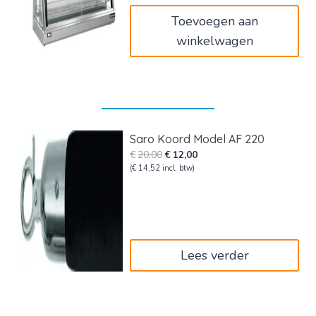
€1.098,00.
€900,36.
Toevoegen aan
winkelwagen
Saro Koord Model AF 220
Oorspronkelijke
Huidige
€
20,00
€
12,00
prijs
prijs
(
€
14,52
incl. btw)
was:
is:
€20,00.
€12,00.
Lees verder