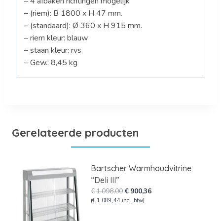
– 4 afbaken richtingen mogelijk
– (riem): B 1800 x H 47 mm.
– (standaard): Ø 360 x H 915 mm.
– riem kleur: blauw
– staan kleur: rvs
– Gew.: 8,45 kg
Gerelateerde producten
Bartscher Warmhoudvitrine
“Deli III”
Oorspronkelijke
Huidige
€
1.098,00
€
900,36
prijs
prijs
(
€
1.089,44
incl. btw)
was:
is: