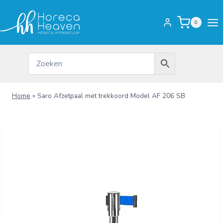
Doorgaan
naar
0
inhoud
Home
»
Saro Afzetpaal met trekkoord Model AF 206 SB