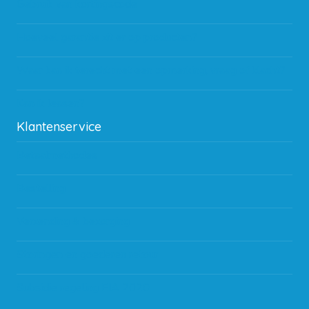
Gebruik van kortingscode
Hoeveel garantie zit er op producten?
Waar kan ik terecht met een opmerking, vraag of klacht?
Kan ik leasen?
Klantenservice
Betaalmethodes
Bestelling
Verzending & bezorging
Storingen en goederen retour
Subsidie regeling EIA 2020