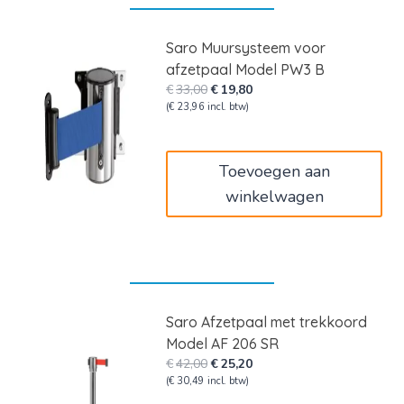
Saro Muursysteem voor
afzetpaal Model PW3 B
Oorspronkelijke
Huidige
€
33,00
€
19,80
prijs
prijs
(
€
23,96
incl. btw)
was:
is:
€33,00.
€19,80.
Toevoegen aan
winkelwagen
Saro Afzetpaal met trekkoord
Model AF 206 SR
Oorspronkelijke
Huidige
€
42,00
€
25,20
prijs
prijs
(
€
30,49
incl. btw)
was:
is: