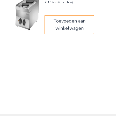
prijs
prijs
(
€
1.188,66
incl. btw)
was:
is:
€1.198,00.
€982,36.
Toevoegen aan
winkelwagen