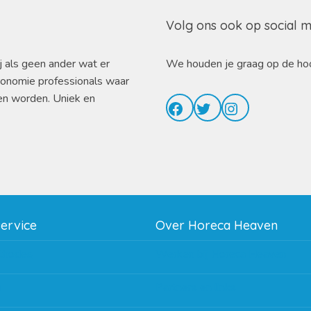
Volg ons ook op social 
j als geen ander wat er
We houden je graag op de ho
ronomie professionals waar
en worden. Uniek en
Facebook
Twitter
Instagram
service
Over Horeca Heaven
thodes
Werken bij Horeca Heaven
g
Partners en links