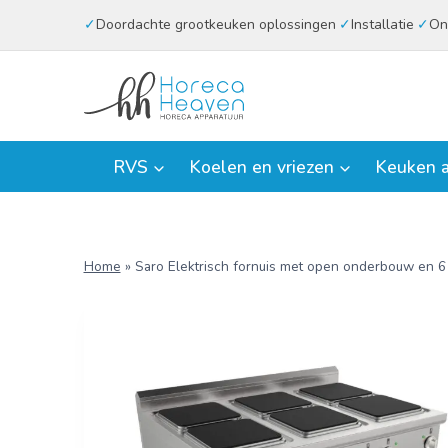
Doorgaan
Doordachte grootkeuken oplossingen
Installatie
On
naar
inhoud
RVS
Koelen en vriezen
Keuken a
Home
»
Saro Elektrisch fornuis met open onderbouw en 6