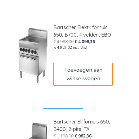
Bartscher Elektr. fornuis
650, B700, 4 velden, EBO
Oorspronkelijke
Huidige
€
4.998,00
€
4.098,36
prijs
prijs
(
€
4.959,02
incl. btw)
was:
is:
€4.998,00.
€4.098,36.
Toevoegen aan
winkelwagen
Bartscher El. fornuis 650,
B400, 2-pits, TA
Oorspronkelijke
Huidige
€
1.198,00
€
982,36