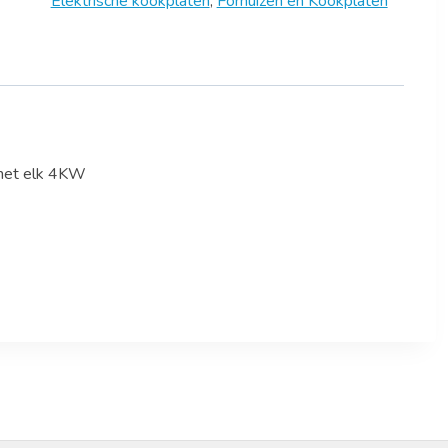
Elektrische kookplaten
,
Fornuizen en Kookplaten
 met elk 4KW