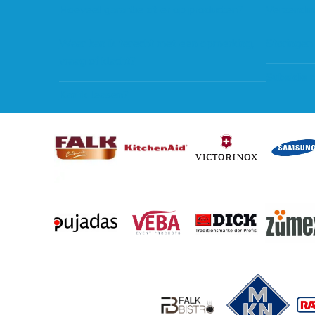
Hoeveel garantie zit er op producten?
Verzendin
Waar kan ik terecht met een opmerking,
Storingen
vraag of klacht?
Subsidie 
Kan ik leasen?