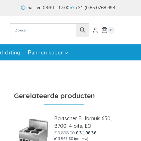
ma - vr: 08:30 - 17:00
+31 (0)85 0768 998
0
rlichting
Pannen koper
Gerelateerde producten
Bartscher El. fornuis 650,
B700, 4-pits, EO
Oorspronkelijke
Huidige
€
3.898,00
€
3.196,36
prijs
prijs
(
€
3.867,60
incl. btw)