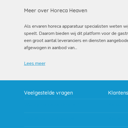
Meer over Horeca Heaven
Als ervaren horeca apparatuur specialisten weten wi
speelt. Daarom bieden wij dit platform voor de gast
een groot aantal leveranciers en diensten aangebod
afgewogen in aanbod van...
Lees meer
Veelgestelde vragen
Klanten
Wat zijn de verzendkosten?
Betaalme
Gebruik van kortingscode
Bestellin