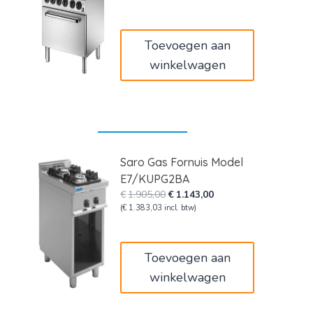
was:
is:
€3.898,00.
€3.196,36.
Toevoegen aan
winkelwagen
Saro Gas Fornuis Model
E7/KUPG2BA
Oorspronkelijke
Huidige
€
1.905,00
€
1.143,00
prijs
prijs
(
€
1.383,03
incl. btw)
was:
is:
€1.905,00.
€1.143,00.
Toevoegen aan
winkelwagen