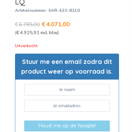
LQ
Artikelnummer:
SAR-423-8210
Oorspronkelijke
Huidige
€
4.071,00
€
6.785,00
(
€
4.925,91
incl. btw)
prijs
prijs
was:
is:
Uitverkocht
€6.785,00.
€4.071,00.
Stuur me een email zodra dit
product weer op voorraad is.
Houd me op de hoogte!