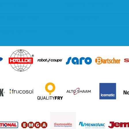
g & bezorging
Algemene voorwaarden
 en goederen retour
Contact opnemen
regeling EIA 2020
Blog