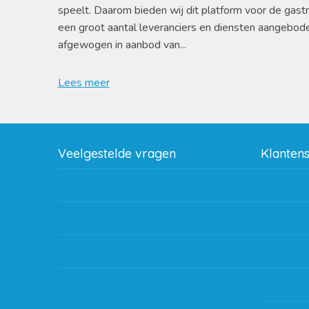
speelt. Daarom bieden wij dit platform voor de gast
een groot aantal leveranciers en diensten aangebod
afgewogen in aanbod van...
Lees meer
Veelgestelde vragen
Klanten
Wat zijn de verzendkosten?
Betaalme
Gebruik van kortingscode
Bestellin
Hoeveel garantie zit er op producten?
Verzendin
Waar kan ik terecht met een opmerking,
Storingen
vraag of klacht?