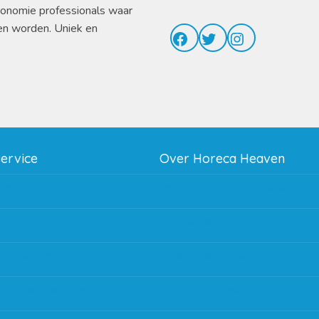
ronomie professionals waar
en worden. Uniek en
Facebook
Twitter
Instagram
service
Over Horeca Heaven
thodes
Werken bij Horeca Heaven
g
Partners en links
g & bezorging
Algemene voorwaarden
 en goederen retour
Contact opnemen