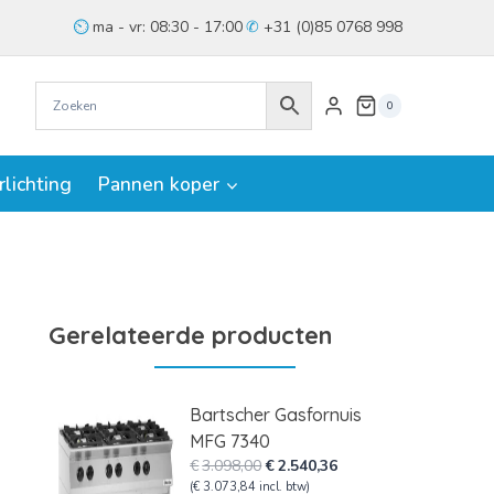
ma - vr: 08:30 - 17:00
+31 (0)85 0768 998
0
rlichting
Pannen koper
Gerelateerde producten
Bartscher Gasfornuis
MFG 7340
Oorspronkelijke
Huidige
€
3.098,00
€
2.540,36
prijs
prijs
(
€
3.073,84
incl. btw)