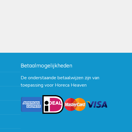
Betaalmogelijkheden
De onderstaande betaalwijzen zijn van
toepassing voor Horeca Heaven