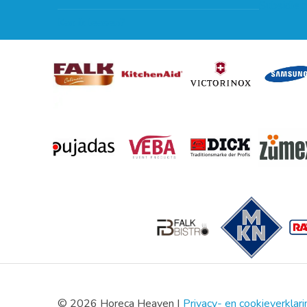
Subsidie 
Kan ik leasen?
© 2026 Horeca Heaven |
Privacy- en cookieverklari