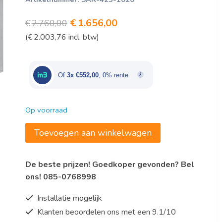
Oorspronkelijke
Huidige
€
1.656,00
€
2.760,00
(
€
2.003,76
incl. btw)
prijs
prijs
was:
is:
€2.760,00.
€1.656,00.
Of
3x €552,00
, 0% rente
Op voorraad
Saro
Toevoegen aan winkelwagen
Gas
Fornuis
De beste prijzen! Goedkoper gevonden? Bel
Model
ons! 085-0768998
E7/KUPG4BA
aantal
Installatie mogelijk
Klanten beoordelen ons met een 9.1/10