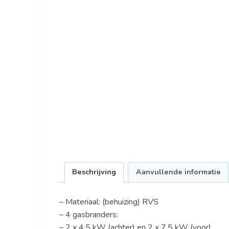
Beschrijving
Aanvullende informatie
– Materiaal: (behuizing) RVS
– 4 gasbranders:
– 2 x 4,5 kW (achter) en 2 x 7,5 kW (voor)