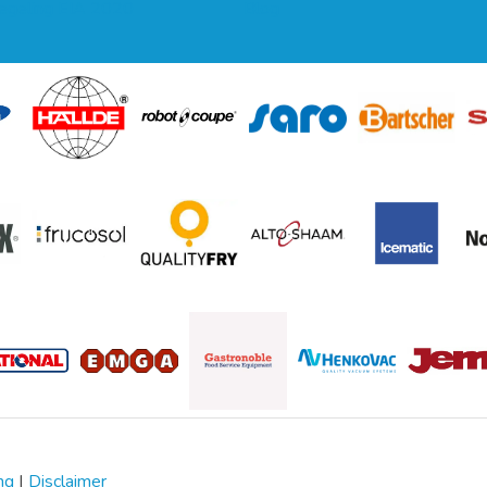
regeling EIA 2020
Blog
ng
|
Disclaimer