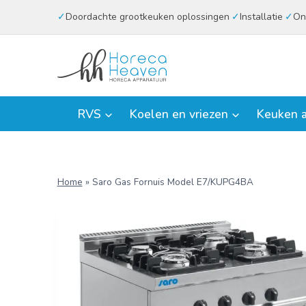
Doorgaan
Doordachte grootkeuken oplossingen
Installatie
On
naar
inhoud
RVS
Koelen en vriezen
Keuken a
Home
»
Saro Gas Fornuis Model E7/KUPG4BA