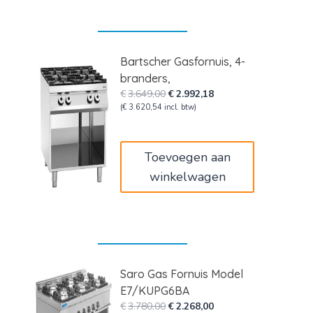
Bartscher Gasfornuis, 4-
branders,
Oorspronkelijke
Huidige
€
3.649,00
€
2.992,18
prijs
prijs
(
€
3.620,54
incl. btw)
was:
is:
€3.649,00.
€2.992,18.
Toevoegen aan
winkelwagen
Saro Gas Fornuis Model
E7/KUPG6BA
Oorspronkelijke
Huidige
€
3.780,00
€
2.268,00