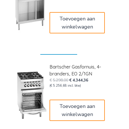
was:
is:
€3.098,00.
€2.540,36.
Toevoegen aan
winkelwagen
Bartscher Gasfornuis, 4-
branders, EO 2/1GN
Oorspronkelijke
Huidige
€
5.298,00
€
4.344,36
prijs
prijs
(
€
5.256,68
incl. btw)
was:
is:
€5.298,00.
€4.344,36.
Toevoegen aan
winkelwagen