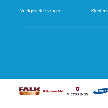
Veelgestelde vragen
Klanten
Wat zijn de verzendkosten?
Betaalme
Gebruik van kortingscode
Bestellin
Hoeveel garantie zit er op producten?
Verzendin
Waar kan ik terecht met een opmerking,
Storingen
vraag of klacht?
Subsidie 
Kan ik leasen?