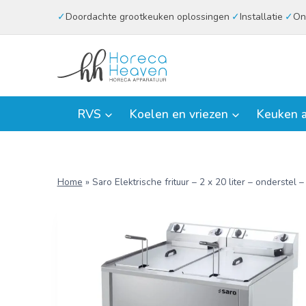
Doorgaan
Doordachte grootkeuken oplossingen
Installatie
On
naar
inhoud
RVS
Koelen en vriezen
Keuken a
Home
»
Saro Elektrische frituur – 2 x 20 liter – onderste