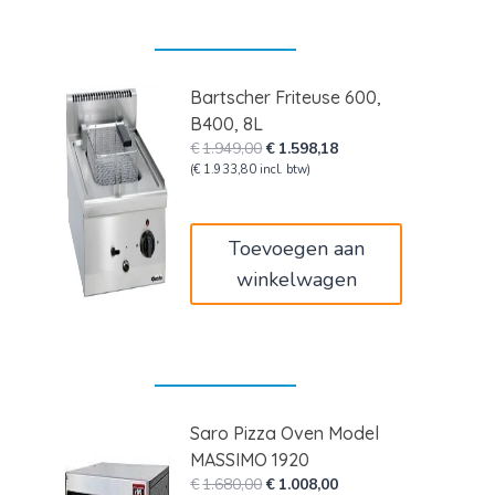
Bartscher Friteuse 600,
B400, 8L
Oorspronkelijke
Huidige
€
1.949,00
€
1.598,18
prijs
prijs
(
€
1.933,80
incl. btw)
was:
is:
€1.949,00.
€1.598,18.
Toevoegen aan
winkelwagen
Saro Pizza Oven Model
MASSIMO 1920
Oorspronkelijke
Huidige
€
1.680,00
€
1.008,00