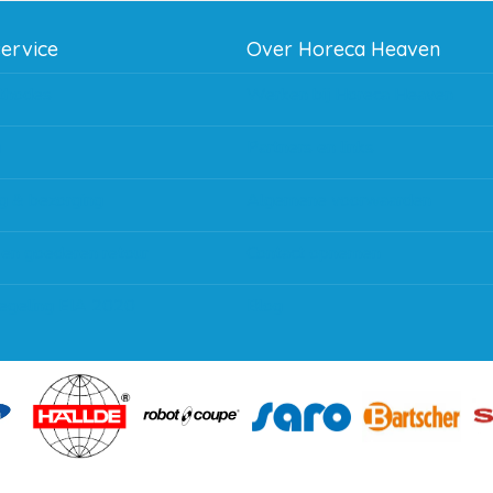
service
Over Horeca Heaven
thodes
Werken bij Horeca Heaven
g
Partners en links
g & bezorging
Algemene voorwaarden
 en goederen retour
Contact opnemen
regeling EIA 2020
Blog