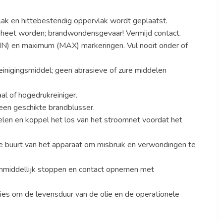
vlak en hittebestendig oppervlak wordt geplaatst.
r heet worden; brandwondensgevaar! Vermijd contact.
MIN) en maximum (MAX) markeringen. Vul nooit onder of
einigingsmiddel; geen abrasieve of zure middelen
al of hogedrukreiniger.
een geschikte brandblusser.
oelen en koppel het los van het stroomnet voordat het
 buurt van het apparaat om misbruik en verwondingen te
 onmiddellijk stoppen en contact opnemen met
ties om de levensduur van de olie en de operationele