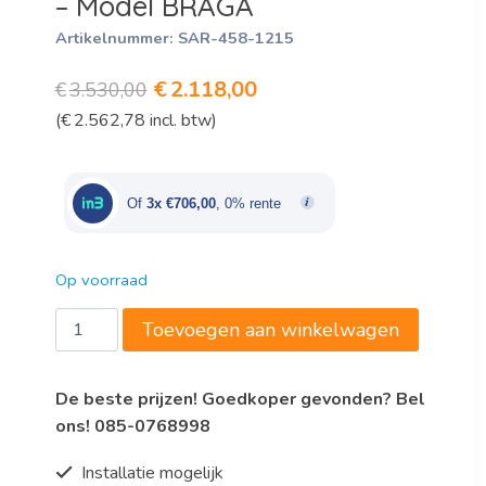
– Model BRAGA
Artikelnummer:
SAR-458-1215
Oorspronkelijke
Huidige
€
2.118,00
€
3.530,00
(
€
2.562,78
incl. btw)
prijs
prijs
was:
is:
€3.530,00.
€2.118,00.
Of
3x €706,00
, 0% rente
Op voorraad
Saro
Toevoegen aan winkelwagen
Elektrische
frituur
De beste prijzen! Goedkoper gevonden? Bel
-
ons! 085-0768998
2
x
Installatie mogelijk
20