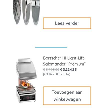
was:
is:
€82,00.
€49,20.
Lees verder
Bartscher Hi-Light-Lift-
Salamander “Premium”
Oorspronkelijke
Huidige
€
3.798,00
€
3.114,36
prijs
prijs
(
€
3.768,38
incl. btw)
was:
is:
€3.798,00.
€3.114,36.
Toevoegen aan
winkelwagen