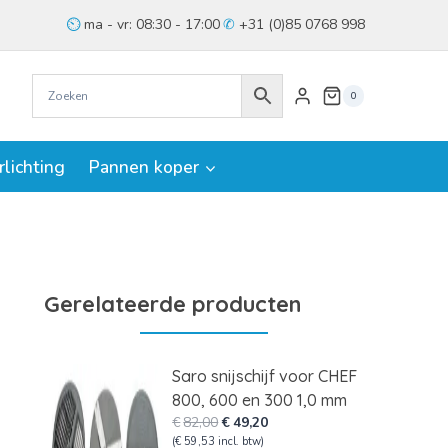
ma - vr: 08:30 - 17:00
+31 (0)85 0768 998
0
rlichting
Pannen koper
Gerelateerde producten
Saro snijschijf voor CHEF
800, 600 en 300 1,0 mm
Oorspronkelijke
Huidige
€
82,00
€
49,20
prijs
prijs
(
€
59,53
incl. btw)