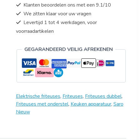
Klanten beoordelen ons met een 9.1/10
liter
We zitten klaar voor uw vragen
-
onderstel
Levertijd 1 tot 4 werkdagen, voor
-
voorraadartikelen
2
x
GEGARANDEERD VEILIG AFREKENEN
400V
-
Model
BRAGA
aantal
Elektrische friteuses
,
Friteuses
,
Friteuses dubbel
,
Friteuses met onderstel
,
Keuken apparatuur
,
Saro
Nieuw