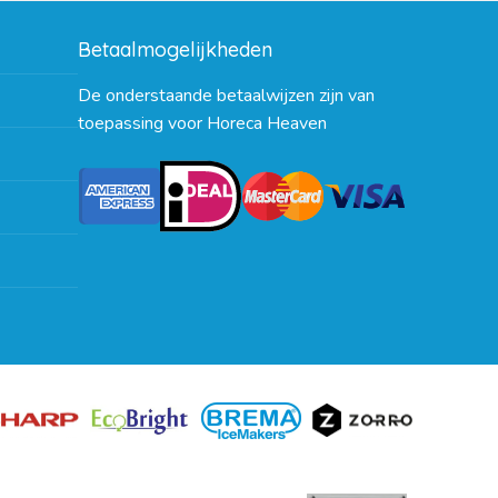
Betaalmogelijkheden
De onderstaande betaalwijzen zijn van
toepassing voor Horeca Heaven