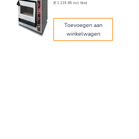
prijs
prijs
(
€
1.219,68
incl. btw)
was:
is:
€1.680,00.
€1.008,00.
Toevoegen aan
winkelwagen