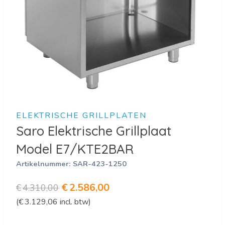
ELEKTRISCHE GRILLPLATEN
Saro Elektrische Grillplaat
Model E7/KTE2BAR
Artikelnummer:
SAR-423-1250
Oorspronkelijke
Huidige
€
2.586,00
€
4.310,00
(
€
3.129,06
incl. btw)
prijs
prijs
was:
is: