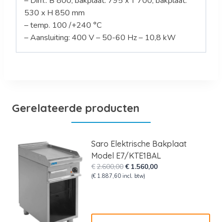
– Dim.: B 800, bakplaat: 795 x T 700, bakplaat:
530 x H 850 mm
– temp. 100 /+240 °C
– Aansluiting: 400 V – 50-60 Hz – 10,8 kW
Gerelateerde producten
Saro Elektrische Bakplaat
Model E7/KTE1BAL
Oorspronkelijke
Huidige
€
2.600,00
€
1.560,00
prijs
prijs
(
€
1.887,60
incl. btw)
was:
is:
€2.600,00.
€1.560,00.