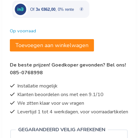
€4.310,00.
€2.586,00.
Of
3x €862,00
, 0% rente
Op voorraad
Saro
Toevoegen aan winkelwagen
Elektrische
Grillplaat
De beste prijzen! Goedkoper gevonden? Bel ons!
Model
085-0768998
E7/KTE2BAR
aantal
Installatie mogelijk
Klanten beoordelen ons met een 9.1/10
We zitten klaar voor uw vragen
Levertijd 1 tot 4 werkdagen, voor voorraadartikelen
GEGARANDEERD VEILIG AFREKENEN