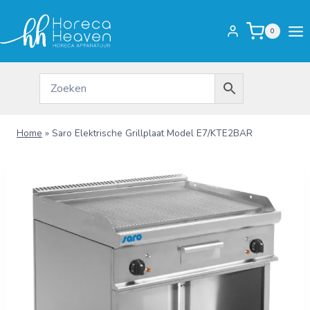
Doorgaan
naar
0
inhoud
Home
»
Saro Elektrische Grillplaat Model E7/KTE2BAR