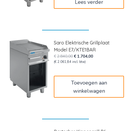
Lees verder
Saro Elektrische Grillplaat
Model E7/KTE1BAR
Oorspronkelijke
Huidige
€
2.840,00
€
1.704,00
prijs
prijs
(
€
2.061,84
incl. btw)
was:
is:
€2.840,00.
€1.704,00.
Toevoegen aan
winkelwagen