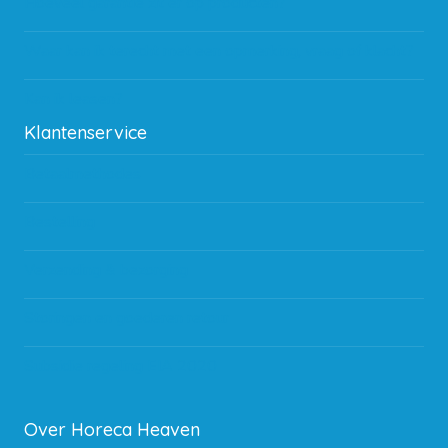
Hoeveel garantie zit er op producten?
Waar kan ik terecht met een opmerking, vraag of klacht?
Kan ik leasen?
Klantenservice
Betaalmethodes
Bestelling
Verzending & bezorging
Storingen en goederen retour
Subsidie regeling EIA 2020
Over Horeca Heaven