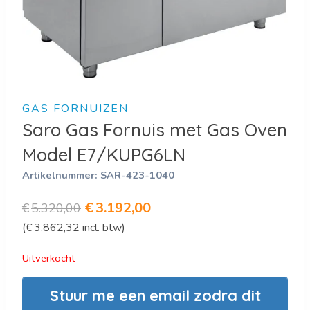
GAS FORNUIZEN
Saro Gas Fornuis met Gas Oven
Model E7/KUPG6LN
Artikelnummer:
SAR-423-1040
Oorspronkelijke
Huidige
€
3.192,00
€
5.320,00
(
€
3.862,32
incl. btw)
prijs
prijs
was:
is:
Uitverkocht
€5.320,00.
€3.192,00.
Stuur me een email zodra dit