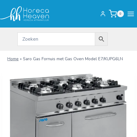
Doorgaan
naar
0
inhoud
Home
»
Saro Gas Fornuis met Gas Oven Model E7/KUPG6LN