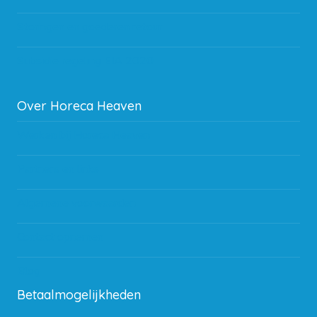
Storingen en goederen retour
Subsidie regeling EIA 2020
Over Horeca Heaven
Werken bij Horeca Heaven
Partners en links
Algemene voorwaarden
Contact opnemen
Blog
Betaalmogelijkheden