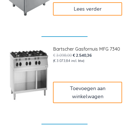
Lees verder
Bartscher Gasfornuis MFG 7340
Oorspronkelijke
Huidige
€
3.098,00
€
2.540,36
prijs
prijs
(
€
3.073,84
incl. btw)
was:
is:
€3.098,00.
€2.540,36.
Toevoegen aan
winkelwagen