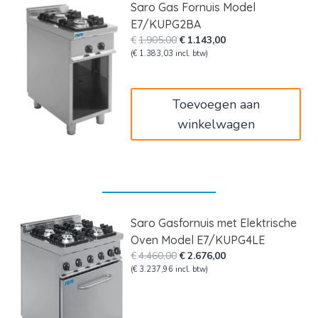
Saro Gas Fornuis Model
E7/KUPG2BA
Oorspronkelijke
Huidige
€
1.905,00
€
1.143,00
prijs
prijs
(
€
1.383,03
incl. btw)
was:
is:
€1.905,00.
€1.143,00.
Toevoegen aan
winkelwagen
Saro Gasfornuis met Elektrische
Oven Model E7/KUPG4LE
Oorspronkelijke
Huidige
€
4.460,00
€
2.676,00
prijs
prijs
(
€
3.237,96
incl. btw)
was:
is:
€4.460,00.
€2.676,00.