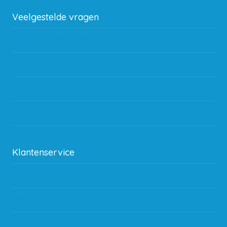
Veelgestelde vragen
Wat zijn de verzendkosten?
Gebruik van kortingscode
Hoeveel garantie zit er op producten?
Waar kan ik terecht met een opmerking, vraag of klacht?
Kan ik leasen?
Klantenservice
Betaalmethodes
Bestelling
Verzending & bezorging