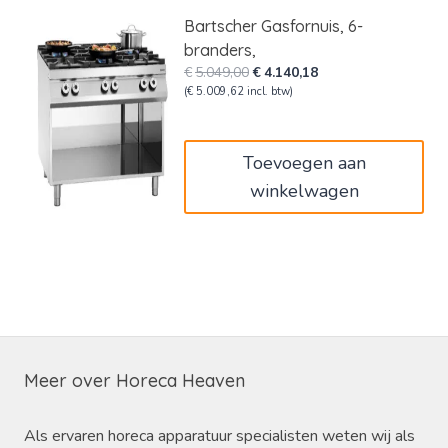
Bartscher Gasfornuis, 6-
branders,
Oorspronkelijke
Huidige
€
5.049,00
€
4.140,18
prijs
prijs
(
€
5.009,62
incl. btw)
was:
is:
€5.049,00.
€4.140,18.
Toevoegen aan
winkelwagen
Meer over Horeca Heaven
Als ervaren horeca apparatuur specialisten weten wij als