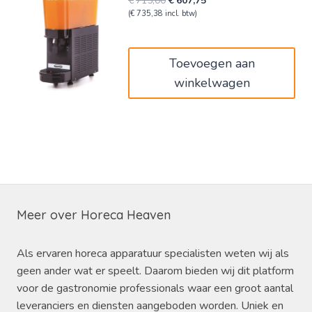
€
715,00
€
607,75
prijs
prijs
(
€
735,38
incl. btw)
was:
is:
€715,00.
€607,75.
Toevoegen aan
winkelwagen
Meer over Horeca Heaven
Als ervaren horeca apparatuur specialisten weten wij als
geen ander wat er speelt. Daarom bieden wij dit platform
voor de gastronomie professionals waar een groot aantal
leveranciers en diensten aangeboden worden. Uniek en