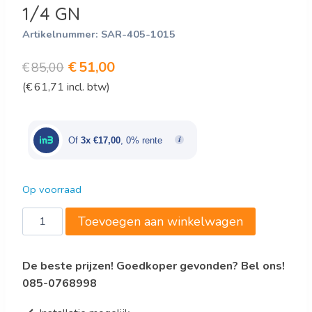
1/4 GN
Artikelnummer:
SAR-405-1015
Oorspronkelijke
Huidige
€
51,00
€
85,00
(
€
61,71
incl. btw)
prijs
prijs
was:
is:
€85,00.
€51,00.
Of
3x €17,00
, 0% rente
Op voorraad
Saro
Toevoegen aan winkelwagen
Koelplaat
Model
De beste prijzen! Goedkoper gevonden? Bel ons!
Stay
085-0768998
Cool
1/4