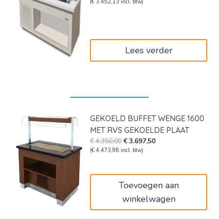
prijs
prijs
(
€
3.452,13
incl. btw)
was:
is:
€4.755,00.
€2.853,00.
Lees verder
GEKOELD BUFFET WENGE 1600
MET RVS GEKOELDE PLAAT
Oorspronkelijke
Huidige
€
4.350,00
€
3.697,50
prijs
prijs
(
€
4.473,98
incl. btw)
was:
is:
€4.350,00.
€3.697,50.
Toevoegen aan
winkelwagen