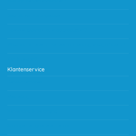
Wat zijn de verzendkosten?
Gebruik van kortingscode
Hoeveel garantie zit er op producten?
Waar kan ik terecht met een opmerking, vraag of klacht?
Kan ik leasen?
Klantenservice
Betaalmethodes
Bestelling
Verzending & bezorging
Storingen en goederen retour