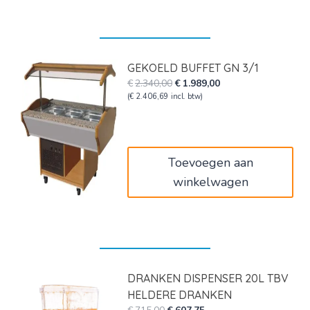
GEKOELD BUFFET GN 3/1
Oorspronkelijke
Huidige
€
2.340,00
€
1.989,00
prijs
prijs
(
€
2.406,69
incl. btw)
was:
is:
€2.340,00.
€1.989,00.
Toevoegen aan
winkelwagen
DRANKEN DISPENSER 20L TBV
HELDERE DRANKEN
Oorspronkelijke
Huidige