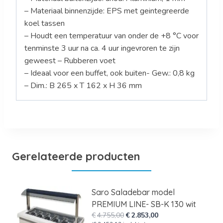
– Materiaal binnenzijde: EPS met geintegreerde
koel tassen
– Houdt een temperatuur van onder de +8 °C voor
tenminste 3 uur na ca. 4 uur ingevroren te zijn
geweest – Rubberen voet
– Ideaal voor een buffet, ook buiten- Gew.: 0,8 kg
– Dim.: B 265 x T 162 x H 36 mm
Gerelateerde producten
Saro Saladebar model
PREMIUM LINE- SB-K 130 wit
Oorspronkelijke
Huidige
€
4.755,00
€
2.853,00