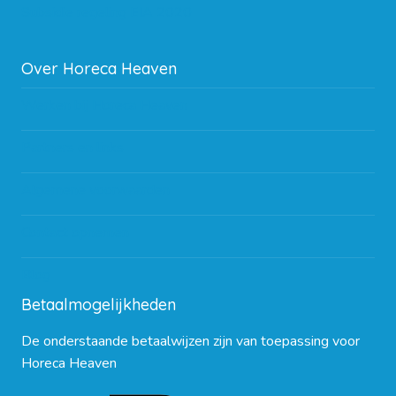
Subsidie regeling EIA 2020
Over Horeca Heaven
Werken bij Horeca Heaven
Partners en links
Algemene voorwaarden
Contact opnemen
Blog
Betaalmogelijkheden
De onderstaande betaalwijzen zijn van toepassing voor
Horeca Heaven