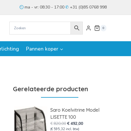
ma - vr: 08:30 - 17:00
+31 (0)85 0768 998
0
rlichting
Pannen koper
Gerelateerde producten
Saro Koelvitrine Model
LISETTE 100
Oorspronkelijke
Huidige
€
820,00
€
492,00
prijs
prijs
(
€
595,32
incl. btw)