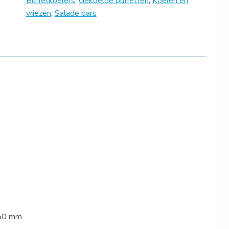
Buffetkoelers
,
Gekoelde buffetten
,
Koelen en
vriezen
,
Salade bars
350 mm