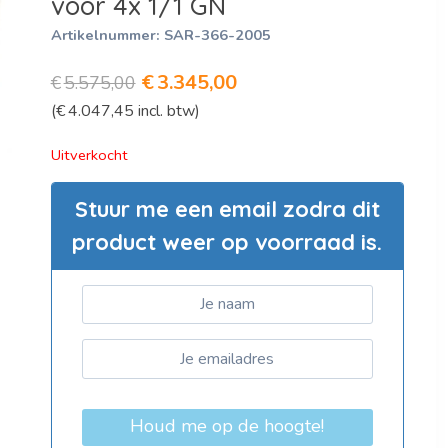
voor 4x 1/1 GN
Artikelnummer:
SAR-366-2005
Oorspronkelijke
Huidige
€
3.345,00
€
5.575,00
(
€
4.047,45
incl. btw)
prijs
prijs
was:
is:
Uitverkocht
€5.575,00.
€3.345,00.
Stuur me een email zodra dit
product weer op voorraad is.
Houd me op de hoogte!