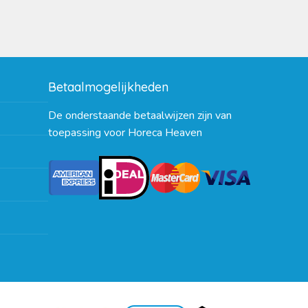
Betaalmogelijkheden
De onderstaande betaalwijzen zijn van
toepassing voor Horeca Heaven