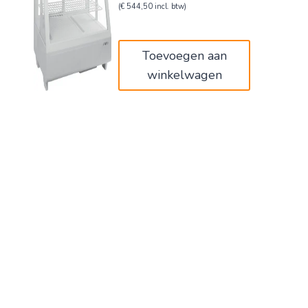
prijs
prijs
(
€
544,50
incl. btw)
was:
is:
€750,00.
€450,00.
Toevoegen aan
winkelwagen