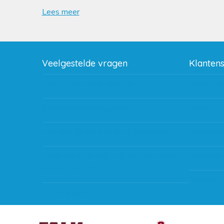
Lees meer
Veelgestelde vragen
Klanten
Wat zijn de verzendkosten?
Betaalme
Gebruik van kortingscode
Bestellin
Hoeveel garantie zit er op producten?
Verzendin
Waar kan ik terecht met een opmerking,
Storingen
vraag of klacht?
Subsidie 
Kan ik leasen?