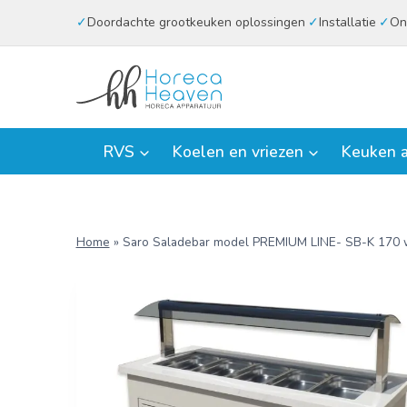
Doorgaan
Doordachte grootkeuken oplossingen
Installatie
On
naar
inhoud
RVS
Koelen en vriezen
Keuken a
Home
»
Saro Saladebar model PREMIUM LINE- SB-K 170 w