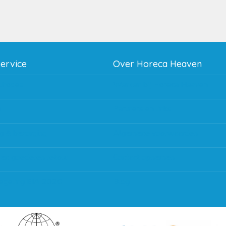
service
Over Horeca Heaven
thodes
Werken bij Horeca Heaven
g
Partners en links
g & bezorging
Algemene voorwaarden
 en goederen retour
Contact opnemen
regeling EIA 2020
Blog