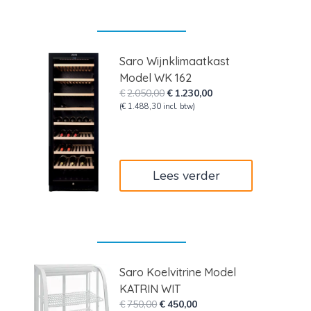
Saro Wijnklimaatkast
Model WK 162
Oorspronkelijke
Huidige
€
2.050,00
€
1.230,00
prijs
prijs
(
€
1.488,30
incl. btw)
was:
is:
€2.050,00.
€1.230,00.
Lees verder
Saro Koelvitrine Model
KATRIN WIT
Oorspronkelijke
Huidige
€
750,00
€
450,00