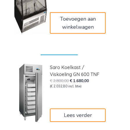
was:
is:
€820,00.
€492,00.
Toevoegen aan
winkelwagen
Saro Koelkast /
Viskoeling GN 600 TNF
Oorspronkelijke
Huidige
€
2.800,00
€
1.680,00
prijs
prijs
(
€
2.032,80
incl. btw)
was:
is:
€2.800,00.
€1.680,00.
Lees verder