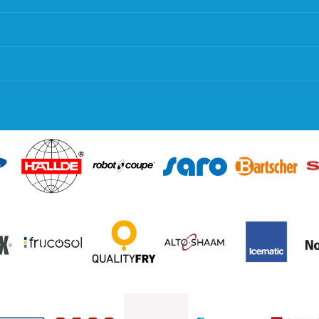
g & bezorging
Algemene voorwaarden
 en goederen retour
Contact opnemen
regeling EIA 2020
Blog