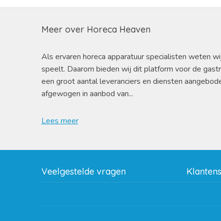
Meer over Horeca Heaven
Als ervaren horeca apparatuur specialisten weten wi
speelt. Daarom bieden wij dit platform voor de gast
een groot aantal leveranciers en diensten aangebod
afgewogen in aanbod van...
Lees meer
Veelgestelde vragen
Klanten
Wat zijn de verzendkosten?
Betaalme
Gebruik van kortingscode
Bestellin