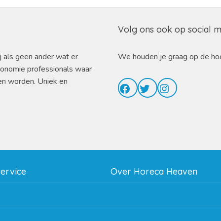
Volg ons ook op social 
j als geen ander wat er
We houden je graag op de ho
ronomie professionals waar
en worden. Uniek en
Facebook
Twitter
Instagram
service
Over Horeca Heaven
thodes
Werken bij Horeca Heaven
g
Partners en links