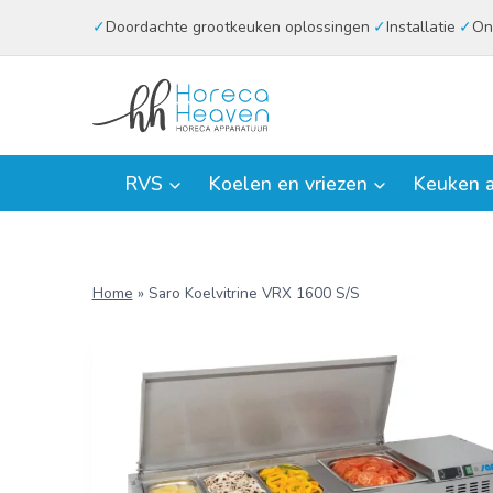
Doorgaan
Doordachte grootkeuken oplossingen
Installatie
On
naar
inhoud
RVS
Koelen en vriezen
Keuken a
Home
»
Saro Koelvitrine VRX 1600 S/S