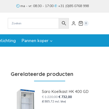
ma - vr: 08:30 - 17:00
+31 (0)85 0768 998
0
rlichting
Pannen koper
Gerelateerde producten
Saro Koelkast HK 400 GD
Oorspronkelijke
Huidige
€
1.220,00
€
732,00
prijs
prijs
(
€
885,72
incl. btw)
was:
is: