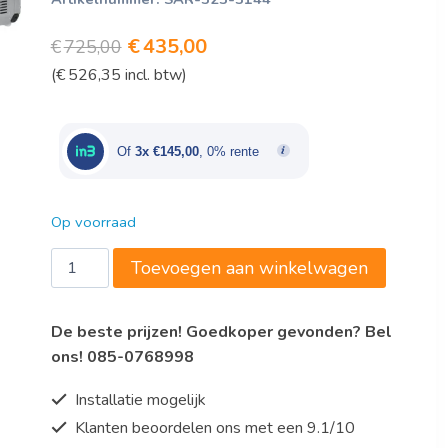
Oorspronkelijke
Huidige
€
435,00
€
725,00
(
€
526,35
incl. btw)
prijs
prijs
was:
is:
€725,00.
€435,00.
Of
3x €145,00
, 0% rente
Op voorraad
Saro
Toevoegen aan winkelwagen
Koelvitrine
VRX
De beste prijzen! Goedkoper gevonden? Bel
1600
ons! 085-0768998
S/S
aantal
Installatie mogelijk
Klanten beoordelen ons met een 9.1/10