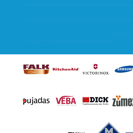
Hoeveel garantie zit er op producten?
Verzendin
Waar kan ik terecht met een opmerking,
Storingen
vraag of klacht?
Subsidie 
Kan ik leasen?