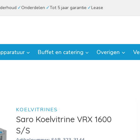
derhoud
Onderdelen
Tot 5 jaar garantie
Lease
pparatuur
Buffet en catering
Overigen
Ve
KOELVITRINES
Saro Koelvitrine VRX 1600
S/S
Artikelnummer:
SAR-323-3144