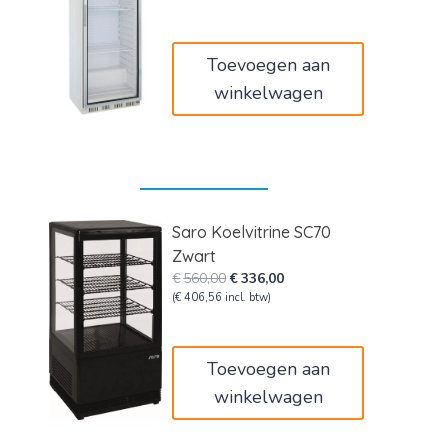
€1.220,00.
€732,00.
Toevoegen aan
winkelwagen
Saro Koelvitrine SC70
Zwart
Oorspronkelijke
Huidige
€
560,00
€
336,00
prijs
prijs
(
€
406,56
incl. btw)
was:
is:
€560,00.
€336,00.
Toevoegen aan
winkelwagen