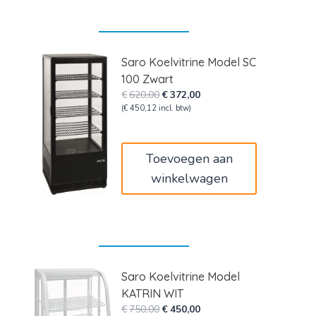
Saro Koelvitrine Model SC
100 Zwart
Oorspronkelijke
Huidige
€
620,00
€
372,00
prijs
prijs
(
€
450,12
incl. btw)
was:
is:
€620,00.
€372,00.
Toevoegen aan
winkelwagen
Saro Koelvitrine Model
KATRIN WIT
Oorspronkelijke
Huidige
€
750,00
€
450,00