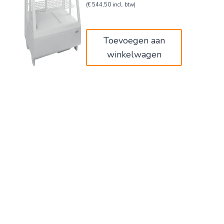
prijs
prijs
(
€
544,50
incl. btw)
was:
is:
€750,00.
€450,00.
Toevoegen aan
winkelwagen