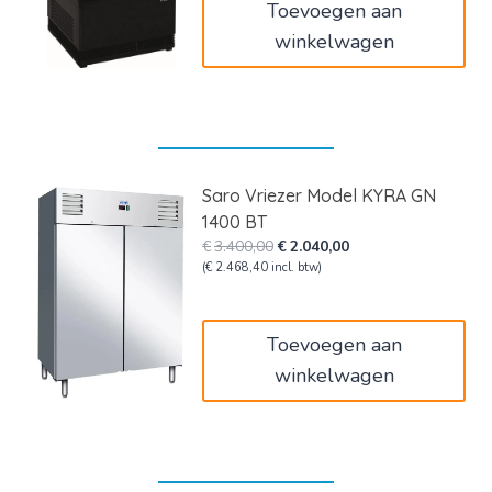
Toevoegen aan
winkelwagen
Saro Vriezer Model KYRA GN
1400 BT
Oorspronkelijke
Huidige
€
3.400,00
€
2.040,00
prijs
prijs
(
€
2.468,40
incl. btw)
was:
is:
€3.400,00.
€2.040,00.
Toevoegen aan
winkelwagen