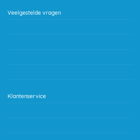
Veelgestelde vragen
Wat zijn de verzendkosten?
Gebruik van kortingscode
Hoeveel garantie zit er op producten?
Waar kan ik terecht met een opmerking, vraag of klacht?
Kan ik leasen?
Klantenservice
Betaalmethodes
Bestelling
Verzending & bezorging