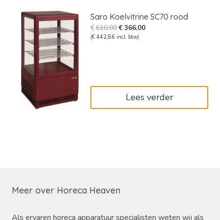
Saro Koelvitrine SC70 rood
Oorspronkelijke
Huidige
€
610,00
€
366,00
prijs
prijs
(
€
442,86
incl. btw)
was:
is:
€610,00.
€366,00.
Lees verder
Meer over Horeca Heaven
Als ervaren horeca apparatuur specialisten weten wij als