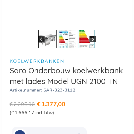
KOELWERKBANKEN
Saro Onderbouw koelwerkbank
met lades Model UGN 2100 TN
Artikelnummer:
SAR-323-3112
Oorspronkelijke
Huidige
€
1.377,00
€
2.295,00
(
€
1.666,17
incl. btw)
prijs
prijs
was:
is:
€2.295,00.
€1.377,00.