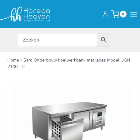
Doorgaan
naar
0
inhoud
Home
»
Saro Onderbouw koelwerkbank met lades Model UGN
2100 TN