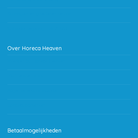
Storingen en goederen retour
Subsidie regeling EIA 2020
Over Horeca Heaven
Werken bij Horeca Heaven
Partners en links
Algemene voorwaarden
Contact opnemen
Blog
Betaalmogelijkheden