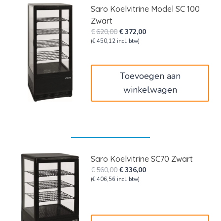
Saro Koelvitrine Model SC 100
Zwart
Oorspronkelijke
Huidige
€
620,00
€
372,00
prijs
prijs
(
€
450,12
incl. btw)
was:
is:
€620,00.
€372,00.
Toevoegen aan
winkelwagen
Saro Koelvitrine SC70 Zwart
Oorspronkelijke
Huidige
€
560,00
€
336,00
prijs
prijs
(
€
406,56
incl. btw)
was:
is:
€560,00.
€336,00.