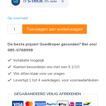
Of
3x €459,00
, 0% rente
Op voorraad
Saro
Toevoegen aan winkelwagen
Onderbouw
koelwerkbank
De beste prijzen! Goedkoper gevonden? Bel ons!
met
085-0768998
lades
Model
Installatie mogelijk
UGN
Klanten beoordelen ons met een 9.1/10
2100
We zitten klaar voor uw vragen
TN
aantal
Levertijd 1 tot 4 werkdagen, voor voorraadartikelen
GEGARANDEERD VEILIG AFREKENEN