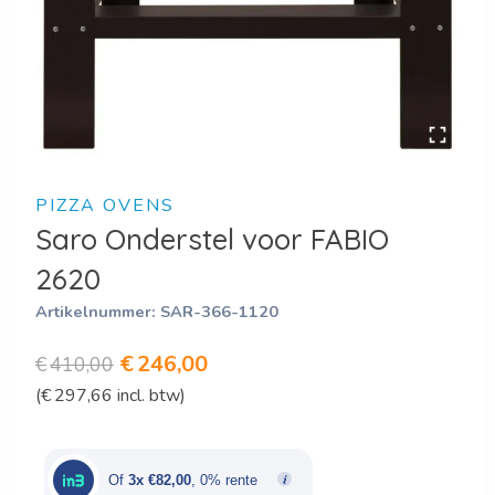
PIZZA OVENS
Saro Onderstel voor FABIO
2620
Artikelnummer:
SAR-366-1120
Oorspronkelijke
Huidige
€
246,00
€
410,00
(
€
297,66
incl. btw)
prijs
prijs
was:
is:
€410,00.
€246,00.
Of
3x €82,00
, 0% rente