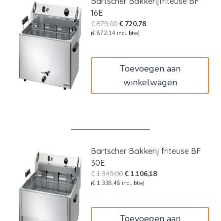
Bartscher Bakkerijfriteuse BF
16E
Oorspronkelijke
Huidige
€
879,00
€
720,78
prijs
prijs
(
€
872,14
incl. btw)
was:
is:
€879,00.
€720,78.
Toevoegen aan
winkelwagen
Bartscher Bakkerij friteuse BF
30E
Oorspronkelijke
Huidige
€
1.349,00
€
1.106,18
prijs
prijs
(
€
1.338,48
incl. btw)
was:
is:
€1.349,00.
€1.106,18.
Toevoegen aan