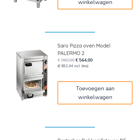
winkelwagen
Saro Pizza oven Model
PALERMO 2
Oorspronkelijke
Huidige
€
940,00
€
564,00
prijs
prijs
(
€
682,44
incl. btw)
was:
is:
€940,00.
€564,00.
Toevoegen aan
winkelwagen