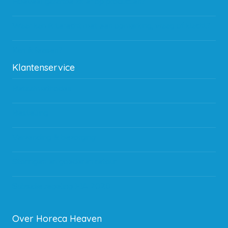
Hoeveel garantie zit er op producten?
Waar kan ik terecht met een opmerking, vraag of klacht?
Kan ik leasen?
Klantenservice
Betaalmethodes
Bestelling
Verzending & bezorging
Storingen en goederen retour
Subsidie regeling EIA 2020
Over Horeca Heaven