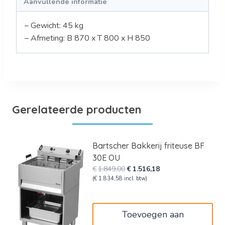
Aanvullende informatie
– Gewicht: 45 kg
– Afmeting: B 870 x T 800 x H 850
Gerelateerde producten
Bartscher Bakkerij friteuse BF
30E OU
Oorspronkelijke
Huidige
€
1.849,00
€
1.516,18
prijs
prijs
(
€
1.834,58
incl. btw)
was:
is:
€1.849,00.
€1.516,18.
Toevoegen aan