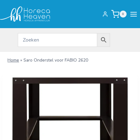
Doorgaan
naar
0
inhoud
Home
»
Saro Onderstel voor FABIO 2620