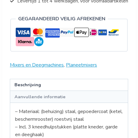
Levertijd 1 tot 4 werkdagen, voor voorraadartikelen
GEGARANDEERD VEILIG AFREKENEN
Mixers en Deegmachines
,
Planeetmixers
Beschrijving
Aanvullende informatie
– Materiaal: (behuizing) staal, gepoedercoat (ketel,
beschermrooster) roestvrij staal
– Incl. 3 kneedhulpstukken (platte kneder, garde
en deeghaak)