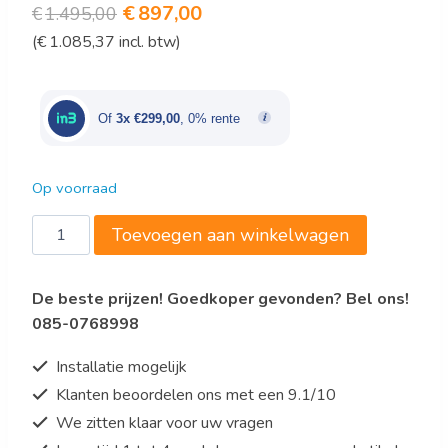
Oorspronkelijke
Huidige
€
897,00
€
1.495,00
(
€
1.085,37
incl. btw)
prijs
prijs
was:
is:
€1.495,00.
€897,00.
Of
3x €299,00
, 0% rente
Op voorraad
Saro
Toevoegen aan winkelwagen
Planeet
mixer
De beste prijzen! Goedkoper gevonden? Bel ons!
Model
085-0768998
PR
20
Installatie mogelijk
aantal
Klanten beoordelen ons met een 9.1/10
We zitten klaar voor uw vragen