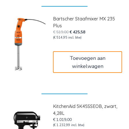
Bartscher Staafmixer MX 235
Plus
Oorspronkelijke
Huidige
€
519,00
€
425,58
prijs
prijs
(
€
514,95
incl. btw)
was:
is:
€519,00.
€425,58.
Toevoegen aan
winkelwagen
KitchenAid 5K45SSEOB, zwart,
4,28L
€
1.019,00
(
€
1.232,99
incl. btw)