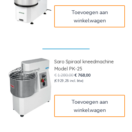
€3.198,00.
€2.622,36.
Toevoegen aan
winkelwagen
Saro Spiraal kneedmachine
Model PK-25
Oorspronkelijke
Huidige
€
1.280,00
€
768,00
prijs
prijs
(
€
929,28
incl. btw)
was:
is:
€1.280,00.
€768,00.
Toevoegen aan
winkelwagen