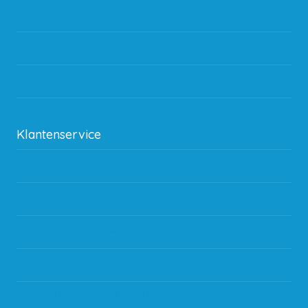
Gebruik van kortingscode
Hoeveel garantie zit er op producten?
Waar kan ik terecht met een opmerking, vraag of klacht?
Kan ik leasen?
Klantenservice
Betaalmethodes
Bestelling
Verzending & bezorging
Storingen en goederen retour
Subsidie regeling EIA 2020