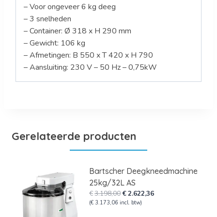
– Voor ongeveer 6 kg deeg
– 3 snelheden
– Container: Ø 318 x H 290 mm
– Gewicht: 106 kg
– Afmetingen: B 550 x T 420 x H 790
– Aansluiting: 230 V – 50 Hz – 0,75kW
Gerelateerde producten
Bartscher Deegkneedmachine
25kg/32L AS
Oorspronkelijke
Huidige
€
3.198,00
€
2.622,36
prijs
prijs
(
€
3.173,06
incl. btw)
was:
is: