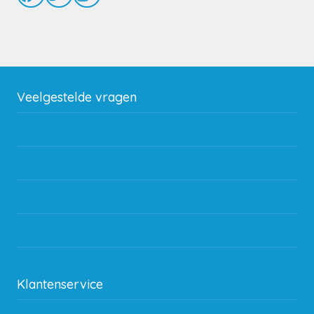
Veelgestelde vragen
Wat zijn de verzendkosten?
Gebruik van kortingscode
Hoeveel garantie zit er op producten?
Waar kan ik terecht met een opmerking, vraag of klacht?
Kan ik leasen?
Klantenservice
Betaalmethodes