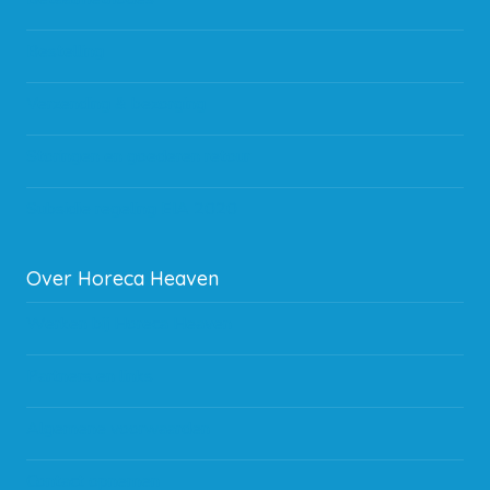
Bestelling
Verzending & bezorging
Storingen en goederen retour
Subsidie regeling EIA 2020
Over Horeca Heaven
Werken bij Horeca Heaven
Partners en links
Algemene voorwaarden
Contact opnemen