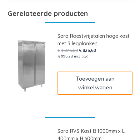
Gerelateerde producten
Saro Roestvrijstalen hoge kast
met 3 legplanken
Oorspronkelijke
Huidige
€
1.376,00
€
825,60
prijs
prijs
(
€
998,98
incl. btw)
was:
is:
€1.376,00.
€825,60.
Toevoegen aan
winkelwagen
Saro RVS Kast B 1000mm x L
400mm x H 600mm