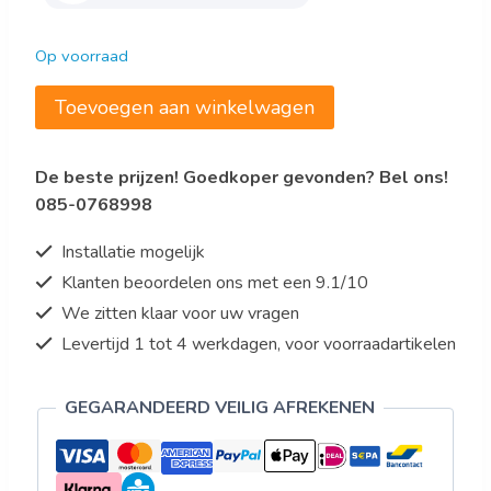
Op voorraad
Saro
Toevoegen aan winkelwagen
Roestvrij
stalen
De beste prijzen! Goedkoper gevonden? Bel ons!
tafel,
085-0768998
met
onderblad
Installatie mogelijk
-
Klanten beoordelen ons met een 9.1/10
B
We zitten klaar voor uw vragen
600
x
Levertijd 1 tot 4 werkdagen, voor voorraadartikelen
D
700
GEGARANDEERD VEILIG AFREKENEN
x
H
850