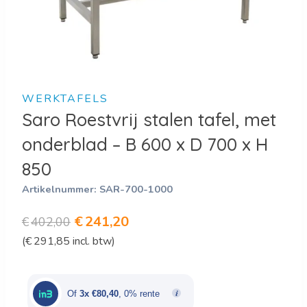
WERKTAFELS
Saro Roestvrij stalen tafel, met
onderblad – B 600 x D 700 x H
850
Artikelnummer:
SAR-700-1000
Oorspronkelijke
Huidige
€
241,20
€
402,00
(
€
291,85
incl. btw)
prijs
prijs
was:
is:
€402,00.
€241,20.
Of
3x €80,40
, 0% rente