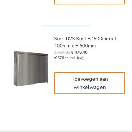
Saro RVS Kast B 1600mm x L
400mm x H 600mm
Oorspronkelijke
Huidige
€
794,00
€
476,40
prijs
prijs
(
€
576,44
incl. btw)
was:
is:
€794,00.
€476,40.
Toevoegen aan
winkelwagen