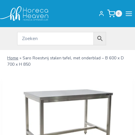
Doorgaan
naar
0
inhoud
Home
»
Saro Roestvrij stalen tafel, met onderblad – B 600 x D
700 x H 850