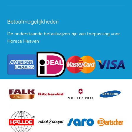
Blog
Betaalmogelijkheden
De onderstaande betaalwijzen zijn van toepassing voor
Horeca Heaven