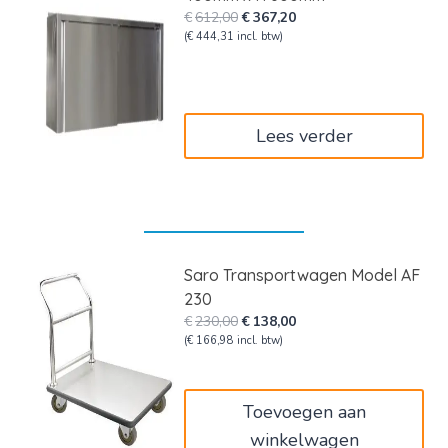
Oorspronkelijke
Huidige
€
612,00
€
367,20
prijs
prijs
(
€
444,31
incl. btw)
was:
is:
€612,00.
€367,20.
Lees verder
Saro Transportwagen Model AF
230
Oorspronkelijke
Huidige
€
230,00
€
138,00
prijs
prijs
(
€
166,98
incl. btw)
was:
is:
€230,00.
€138,00.
Toevoegen aan
winkelwagen