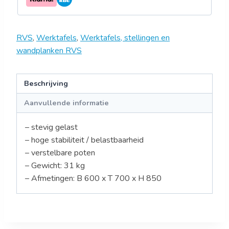
aantal
RVS
,
Werktafels
,
Werktafels, stellingen en
wandplanken RVS
Beschrijving
Aanvullende informatie
– stevig gelast
– hoge stabiliteit / belastbaarheid
– verstelbare poten
– Gewicht: 31 kg
– Afmetingen: B 600 x T 700 x H 850