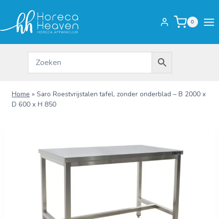
Doorgaan
naar
0
inhoud
Home
»
Saro Roestvrijstalen tafel, zonder onderblad – B 2000 x
D 600 x H 850