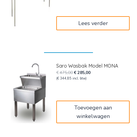
Lees verder
Saro Wasbak Model MONA
Oorspronkelijke
Huidige
€
475,00
€
285,00
prijs
prijs
(
€
344,85
incl. btw)
was:
is:
€475,00.
€285,00.
Toevoegen aan
winkelwagen