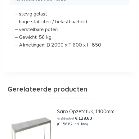
– stevig gelast
– hoge stabiliteit / belastbaarheid
– verstelbare poten
– Gewicht: 56 kg
– Afmetingen: B 2000 x T 600 x H 850
Gerelateerde producten
Saro Opzetstuk, 1400mm
Oorspronkelijke
Huidige
€
216,00
€
129,60
prijs
prijs
(
€
156,82
incl. btw)
was:
is:
€216,00.
€129,60.