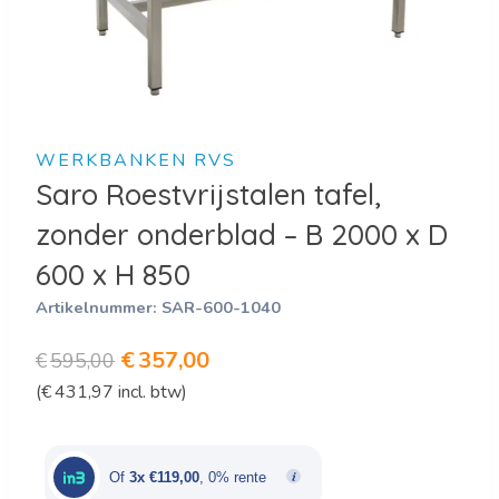
WERKBANKEN RVS
Saro Roestvrijstalen tafel,
zonder onderblad – B 2000 x D
600 x H 850
Artikelnummer:
SAR-600-1040
Oorspronkelijke
Huidige
€
357,00
€
595,00
(
€
431,97
incl. btw)
prijs
prijs
was:
is:
€595,00.
€357,00.
Of
3x €119,00
, 0% rente