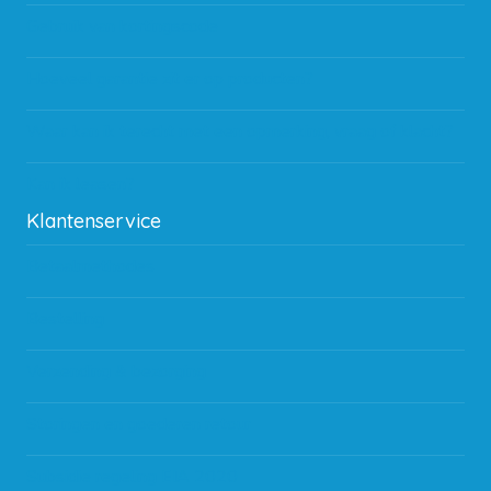
Gebruik van kortingscode
Hoeveel garantie zit er op producten?
Waar kan ik terecht met een opmerking, vraag of klacht?
Kan ik leasen?
Klantenservice
Betaalmethodes
Bestelling
Verzending & bezorging
Storingen en goederen retour
Subsidie regeling EIA 2020