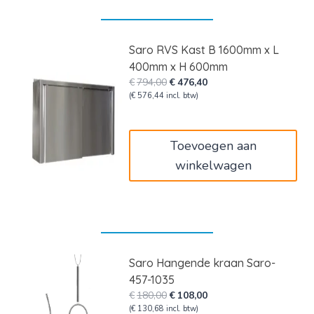
Saro RVS Kast B 1600mm x L
400mm x H 600mm
Oorspronkelijke
Huidige
€
794,00
€
476,40
prijs
prijs
(
€
576,44
incl. btw)
was:
is:
€794,00.
€476,40.
Toevoegen aan
winkelwagen
Saro Hangende kraan Saro-
457-1035
Oorspronkelijke
Huidige
€
180,00
€
108,00
prijs
prijs
(
€
130,68
incl. btw)