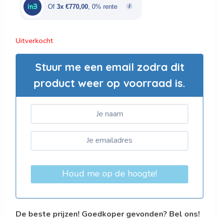
€3.850,00.
€2.310,00.
Of
3x €770,00
, 0% rente
Uitverkocht
Stuur me een email zodra dit
product weer op voorraad is.
Houd me op de hoogte!
De beste prijzen! Goedkoper gevonden? Bel ons!