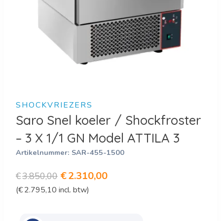
SHOCKVRIEZERS
Saro Snel koeler / Shockfroster
– 3 X 1/1 GN Model ATTILA 3
Artikelnummer:
SAR-455-1500
Oorspronkelijke
Huidige
€
2.310,00
€
3.850,00
(
€
2.795,10
incl. btw)
prijs
prijs
was:
is: