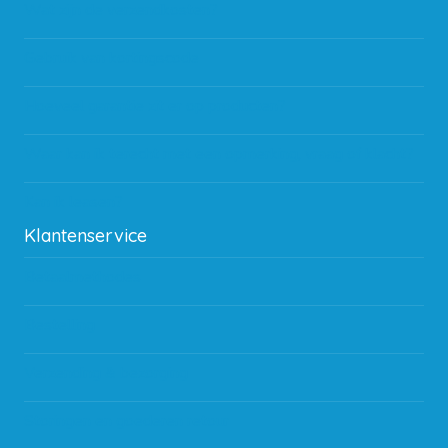
Wat zijn de verzendkosten?
Gebruik van kortingscode
Hoeveel garantie zit er op producten?
Waar kan ik terecht met een opmerking, vraag of klacht?
Kan ik leasen?
Klantenservice
Betaalmethodes
Bestelling
Verzending & bezorging
Storingen en goederen retour