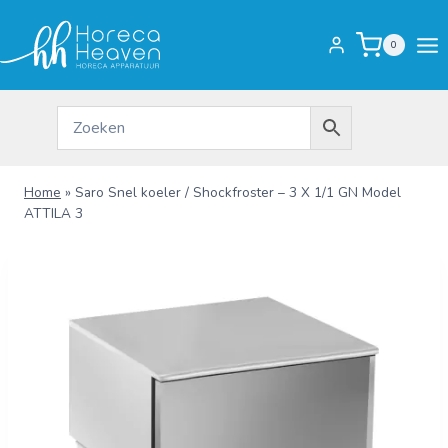
Doorgaan
naar
0
inhoud
Home
»
Saro Snel koeler / Shockfroster – 3 X 1/1 GN Model
ATTILA 3