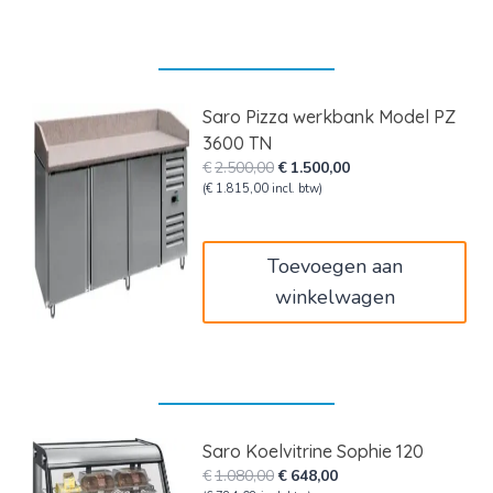
Saro Pizza werkbank Model PZ
3600 TN
Oorspronkelijke
Huidige
€
2.500,00
€
1.500,00
prijs
prijs
(
€
1.815,00
incl. btw)
was:
is:
€2.500,00.
€1.500,00.
Toevoegen aan
winkelwagen
Saro Koelvitrine Sophie 120
Oorspronkelijke
Huidige
€
1.080,00
€
648,00