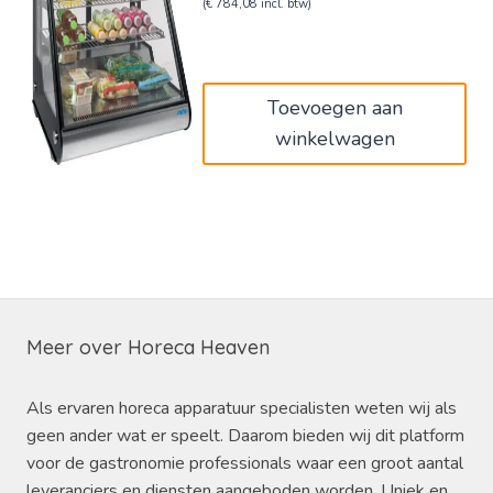
prijs
prijs
(
€
784,08
incl. btw)
was:
is:
€1.080,00.
€648,00.
Toevoegen aan
winkelwagen
Meer over Horeca Heaven
Als ervaren horeca apparatuur specialisten weten wij als
geen ander wat er speelt. Daarom bieden wij dit platform
voor de gastronomie professionals waar een groot aantal
leveranciers en diensten aangeboden worden. Uniek en