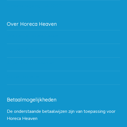
Subsidie regeling EIA 2020
Over Horeca Heaven
Werken bij Horeca Heaven
Partners en links
Algemene voorwaarden
Contact opnemen
Blog
Betaalmogelijkheden
De onderstaande betaalwijzen zijn van toepassing voor
Horeca Heaven