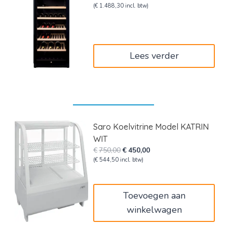
prijs
prijs
(
€
1.488,30
incl. btw)
was:
is:
€2.050,00.
€1.230,00.
Lees verder
Saro Koelvitrine Model KATRIN
WIT
Oorspronkelijke
Huidige
€
750,00
€
450,00
prijs
prijs
(
€
544,50
incl. btw)
was:
is:
€750,00.
€450,00.
Toevoegen aan
winkelwagen