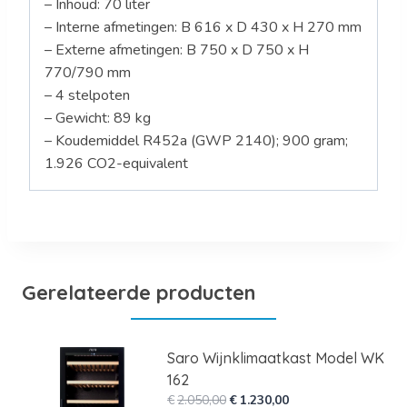
– Inhoud: 70 liter
– Interne afmetingen: B 616 x D 430 x H 270 mm
– Externe afmetingen: B 750 x D 750 x H
770/790 mm
– 4 stelpoten
– Gewicht: 89 kg
– Koudemiddel R452a (GWP 2140); 900 gram;
1.926 CO2-equivalent
Gerelateerde producten
Saro Wijnklimaatkast Model WK
162
Oorspronkelijke
Huidige
€
2.050,00
€
1.230,00