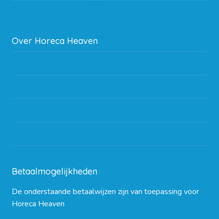
Subsidie regeling EIA 2020
Over Horeca Heaven
Werken bij Horeca Heaven
Partners en links
Algemene voorwaarden
Contact opnemen
Blog
Betaalmogelijkheden
De onderstaande betaalwijzen zijn van toepassing voor
Horeca Heaven