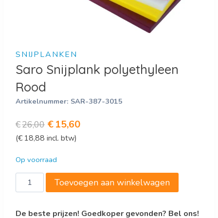
SNIJPLANKEN
Saro Snijplank polyethyleen
Rood
Artikelnummer:
SAR-387-3015
Oorspronkelijke
Huidige
€
15,60
€
26,00
(
€
18,88
incl. btw)
prijs
prijs
was:
is:
Op voorraad
€26,00.
€15,60.
Saro
Toevoegen aan winkelwagen
Snijplank
polyethyleen
De beste prijzen! Goedkoper gevonden? Bel ons!
Rood