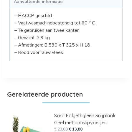
Aanvullende informatie
– HACCP geschikt
– Vaatwasmachinebestendig tot 60 ° C
– Te gebruiken aan twee kanten
– Gewicht: 3,9 kg
– Afmetingen: B 530 x T 325 x H 18
– Rood voor rauw vlees
Gerelateerde producten
Saro Polyethyleen Snijplank
Geel met antislipvoetjes
Oorspronkelijke
Huidige
€
23,00
€
13,80