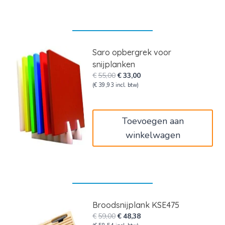
Saro opbergrek voor
snijplanken
Oorspronkelijke
Huidige
€
55,00
€
33,00
prijs
prijs
(
€
39,93
incl. btw)
was:
is:
€55,00.
€33,00.
Toevoegen aan
winkelwagen
Broodsnijplank KSE475
Oorspronkelijke
Huidige
€
59,00
€
48,38