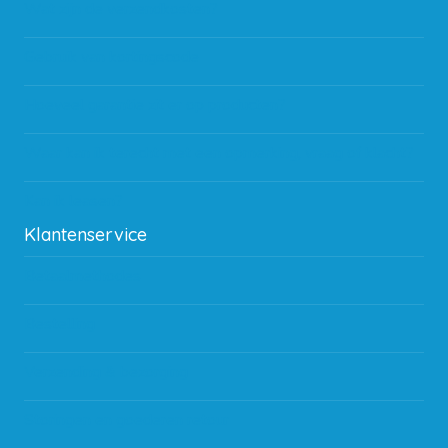
Wat zijn de verzendkosten?
Gebruik van kortingscode
Hoeveel garantie zit er op producten?
Waar kan ik terecht met een opmerking, vraag of klacht?
Kan ik leasen?
Klantenservice
Betaalmethodes
Bestelling
Verzending & bezorging
Storingen en goederen retour