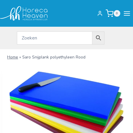
Doorgaan
naar
0
inhoud
Home
»
Saro Snijplank polyethyleen Rood