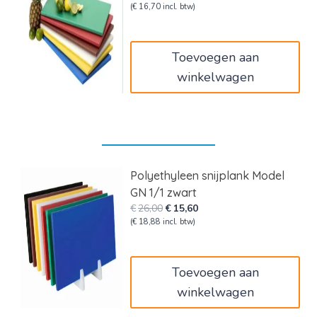
prijs
prijs
(
€
16,70
incl. btw)
was:
is:
€23,00.
€13,80.
Toevoegen aan
winkelwagen
Polyethyleen snijplank Model
GN 1/1 zwart
Oorspronkelijke
Huidige
€
26,00
€
15,60
prijs
prijs
(
€
18,88
incl. btw)
was:
is:
€26,00.
€15,60.
Toevoegen aan
winkelwagen