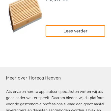
prijs
prijs
(
€
58,54
incl. btw)
was:
is:
€59,00.
€48,38.
Lees verder
Meer over Horeca Heaven
Als ervaren horeca apparatuur specialisten weten wij als
geen ander wat er speelt. Daarom bieden wij dit platform
voor de gastronomie professionals waar een groot aantal
leveranciers en diensten aangeboden worden. Uniek en