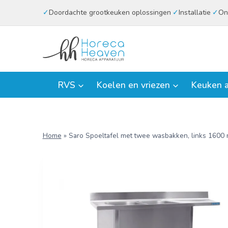
Doorgaan
Doordachte grootkeuken oplossingen
Installatie
On
naar
inhoud
RVS
Koelen en vriezen
Keuken a
Home
»
Saro Spoeltafel met twee wasbakken, links 160