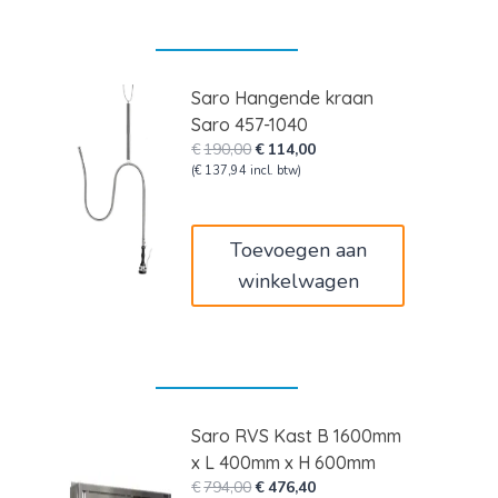
Saro Hangende kraan
Saro 457-1040
Oorspronkelijke
Huidige
€
190,00
€
114,00
prijs
prijs
(
€
137,94
incl. btw)
was:
is:
€190,00.
€114,00.
Toevoegen aan
winkelwagen
Saro RVS Kast B 1600mm
x L 400mm x H 600mm
Oorspronkelijke
Huidige
€
794,00
€
476,40