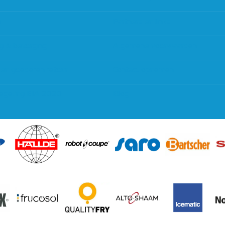
g
Partners en links
g & bezorging
Algemene voorwaarden
 en goederen retour
Contact opnemen
regeling EIA 2020
Blog