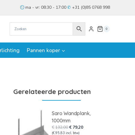
ma - vr: 08:30 - 17:00
+31 (0)85 0768 998
0
rlichting
Pannen koper
Gerelateerde producten
Saro Wandplank,
1000mm
Oorspronkelijke
Huidige
€
132,00
€
79,20
prijs
prijs
(
€
95,83
incl. btw)