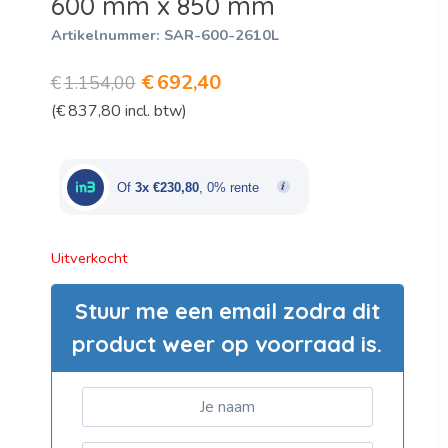
600 mm x 850 mm
Artikelnummer:
SAR-600-2610L
Oorspronkelijke
Huidige
€
692,40
€
1.154,00
(
€
837,80
incl. btw)
prijs
prijs
was:
is:
€1.154,00.
€692,40.
Of
3x €230,80
, 0% rente
Uitverkocht
Stuur me een email zodra dit
product weer op voorraad is.