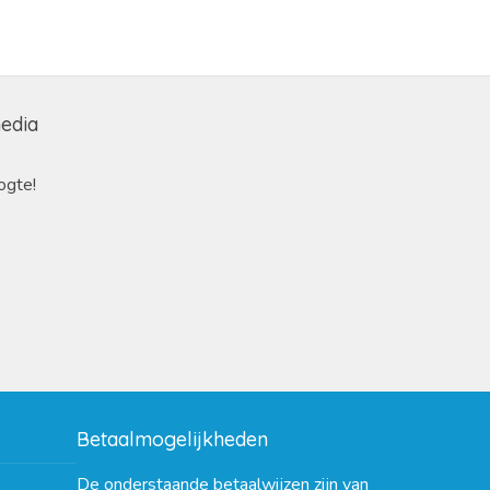
media
ogte!
Betaalmogelijkheden
De onderstaande betaalwijzen zijn van