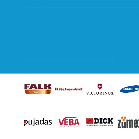
Gebruik van kortingscode
Bestellin
Hoeveel garantie zit er op producten?
Verzendin
Waar kan ik terecht met een opmerking,
Storingen
vraag of klacht?
Subsidie 
Kan ik leasen?