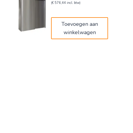
prijs
prijs
(
€
576,44
incl. btw)
was:
is:
€794,00.
€476,40.
Toevoegen aan
winkelwagen