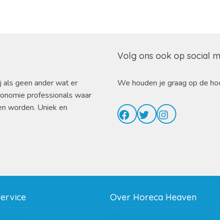
Volg ons ook op social 
j als geen ander wat er
We houden je graag op de ho
ronomie professionals waar
en worden. Uniek en
Facebook
Twitter
Instagram
service
Over Horeca Heaven
thodes
Werken bij Horeca Heaven