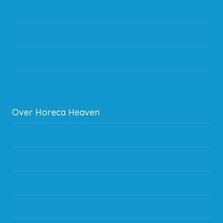
Bestelling
Verzending & bezorging
Storingen en goederen retour
Subsidie regeling EIA 2020
Over Horeca Heaven
Werken bij Horeca Heaven
Partners en links
Algemene voorwaarden
Contact opnemen