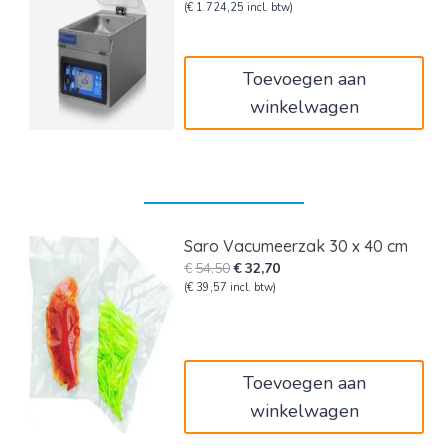
prijs
prijs
(
€
1.724,25
incl. btw)
was:
is:
€1.735,00.
€1.425,00.
Toevoegen aan
winkelwagen
Saro Vacumeerzak 30 x 40 cm
Oorspronkelijke
Huidige
€
54,50
€
32,70
prijs
prijs
(
€
39,57
incl. btw)
was:
is:
€54,50.
€32,70.
Toevoegen aan
winkelwagen