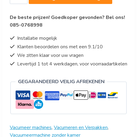
Vacumeer
Machine
De beste prijzen! Goedkoper gevonden? Bel ons!
Model
085-0768998
FORLI
1
Installatie mogelijk
aantal
Klanten beoordelen ons met een 9.1/10
We zitten klaar voor uw vragen
Levertijd 1 tot 4 werkdagen, voor voorraadartikelen
GEGARANDEERD VEILIG AFREKENEN
Vacumeer machines
,
Vacumeren en Verpakken
,
Vacuumeermachine zonder kamer