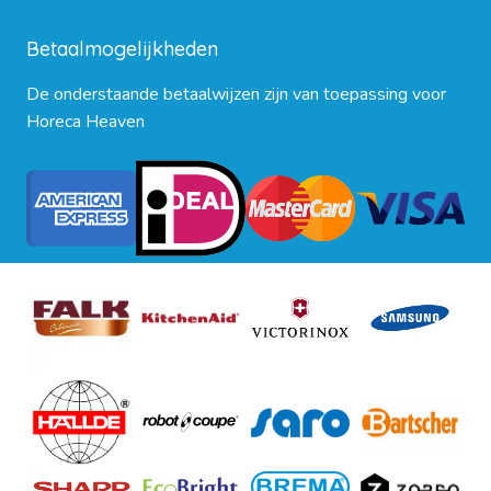
Blog
Betaalmogelijkheden
De onderstaande betaalwijzen zijn van toepassing voor
Horeca Heaven