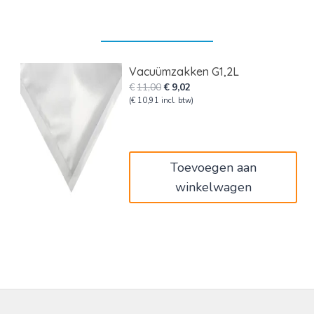
Vacuümzakken G1,2L
Oorspronkelijke
Huidige
€
11,00
€
9,02
prijs
prijs
(
€
10,91
incl. btw)
was:
is:
€11,00.
€9,02.
Toevoegen aan
winkelwagen