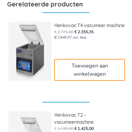
Gerelateerde producten
Henkovac T4 vacumeer machine
Oorspronkelijke
Huidige
€
2.771,00
€
2.355,35
prijs
prijs
(
€
2.849,97
incl. btw)
was:
is:
€2.771,00.
€2.355,35.
Toevoegen aan
winkelwagen
Henkovac T2 –
vacumeermachine
Oorspronkelijke
Huidige
€
1.735,00
€
1.425,00