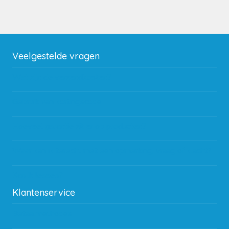
Veelgestelde vragen
Wat zijn de verzendkosten?
Gebruik van kortingscode
Hoeveel garantie zit er op producten?
Waar kan ik terecht met een opmerking, vraag of klacht?
Kan ik leasen?
Klantenservice
Betaalmethodes