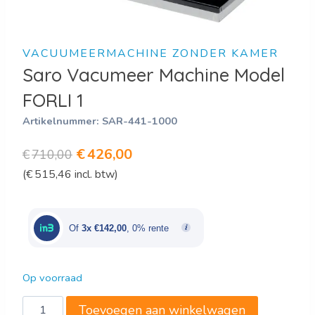
VACUUMEERMACHINE ZONDER KAMER
Saro Vacumeer Machine Model
FORLI 1
Artikelnummer:
SAR-441-1000
Oorspronkelijke
Huidige
€
426,00
€
710,00
(
€
515,46
incl. btw)
prijs
prijs
was:
is:
€710,00.
€426,00.
Of
3x €142,00
, 0% rente
Op voorraad
Saro
Toevoegen aan winkelwagen