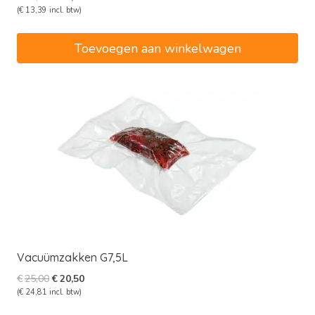
prijs
prijs
(
€
13,39
incl. btw)
was:
is:
€13,50.
€11,07.
Toevoegen aan winkelwagen
Vacuümzakken G7,5L
Oorspronkelijke
Huidige
€
25,00
€
20,50
prijs
prijs
(
€
24,81
incl. btw)
was:
is: