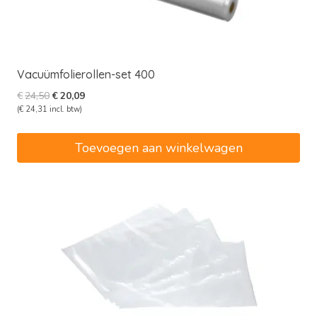
Vacuümfolierollen-set 400
Oorspronkelijke
Huidige
€
24,50
€
20,09
prijs
prijs
(
€
24,31
incl. btw)
was:
is:
€24,50.
€20,09.
Toevoegen aan winkelwagen