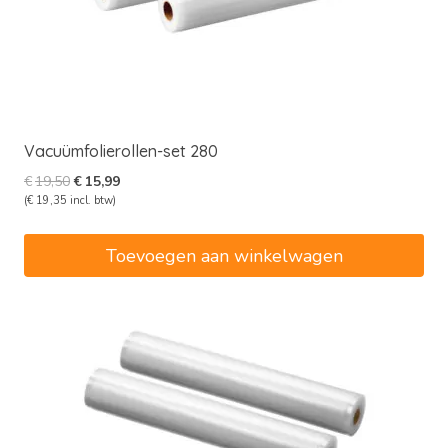
Vacuümfolierollen-set 280
Oorspronkelijke
Huidige
€
19,50
€
15,99
prijs
prijs
(
€
19,35
incl. btw)
was:
is:
€19,50.
€15,99.
Toevoegen aan winkelwagen