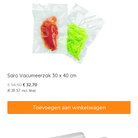
Saro Vacumeerzak 30 x 40 cm
Oorspronkelijke
Huidige
€
54,50
€
32,70
prijs
prijs
(
€
39,57
incl. btw)
was:
is:
€54,50.
€32,70.
Toevoegen aan winkelwagen