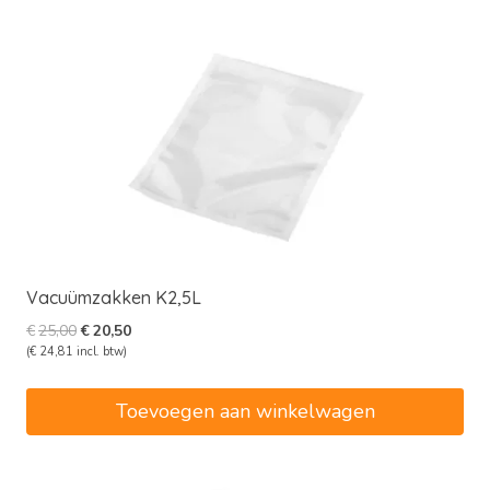
Vacuümzakken K2,5L
Oorspronkelijke
Huidige
€
25,00
€
20,50
prijs
prijs
(
€
24,81
incl. btw)
was:
is:
€25,00.
€20,50.
Toevoegen aan winkelwagen