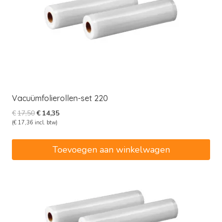
Vacuümfolierollen-set 220
Oorspronkelijke
Huidige
€
17,50
€
14,35
prijs
prijs
(
€
17,36
incl. btw)
was:
is:
€17,50.
€14,35.
Toevoegen aan winkelwagen