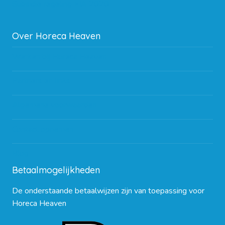
Subsidie regeling EIA 2020
Over Horeca Heaven
Werken bij Horeca Heaven
Partners en links
Algemene voorwaarden
Contact opnemen
Blog
Betaalmogelijkheden
De onderstaande betaalwijzen zijn van toepassing voor
Horeca Heaven