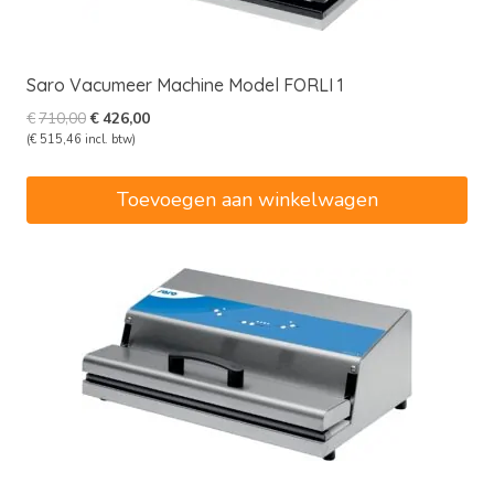
Saro Vacumeer Machine Model FORLI 1
Oorspronkelijke
Huidige
€
710,00
€
426,00
prijs
prijs
(
€
515,46
incl. btw)
was:
is:
€710,00.
€426,00.
Toevoegen aan winkelwagen