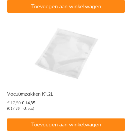
€25,00.
€20,50.
Toevoegen aan winkelwagen
Vacuümzakken K1,2L
Oorspronkelijke
Huidige
€
17,50
€
14,35
prijs
prijs
(
€
17,36
incl. btw)
was:
is:
€17,50.
€14,35.
Toevoegen aan winkelwagen