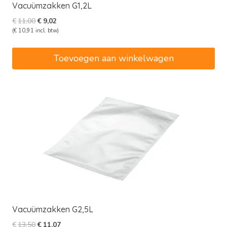
Vacuümzakken G1,2L
Oorspronkelijke
Huidige
€
11,00
€
9,02
prijs
prijs
(
€
10,91
incl. btw)
was:
is:
€11,00.
€9,02.
Toevoegen aan winkelwagen
Vacuümzakken G2,5L
Oorspronkelijke
Huidige
€
13,50
€
11,07