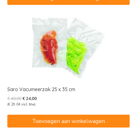
Saro Vacumeerzak 25 x 35 cm
Oorspronkelijke
Huidige
€
40,00
€
24,00
prijs
prijs
(
€
29,04
incl. btw)
was:
is:
€40,00.
€24,00.
Toevoegen aan winkelwagen