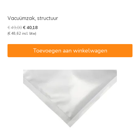
Vacuümzak, structuur
Oorspronkelijke
Huidige
€
49,00
€
40,18
prijs
prijs
(
€
48,62
incl. btw)
was:
is:
€49,00.
€40,18.
Toevoegen aan winkelwagen