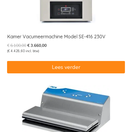
Kamer Vacumeermachine Model SE-416 230V
Oorspronkelijke
Huidige
€
6.100,00
€
3.660,00
prijs
prijs
(
€
4.428,60
incl. btw)
was:
is:
€6.100,00.
€3.660,00.
Lees verder