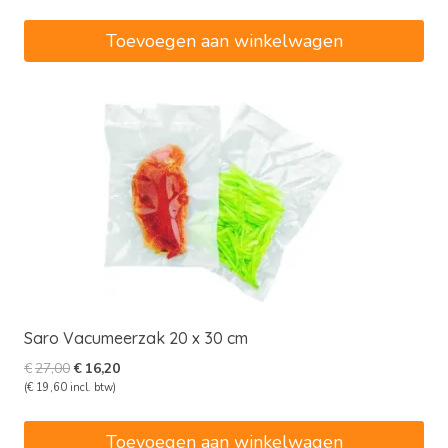
was:
is:
€3.750,00.
€2.250,00.
Toevoegen aan winkelwagen
Saro Vacumeerzak 20 x 30 cm
Oorspronkelijke
Huidige
€
27,00
€
16,20
prijs
prijs
(
€
19,60
incl. btw)
was:
is:
€27,00.
€16,20.
Toevoegen aan winkelwagen