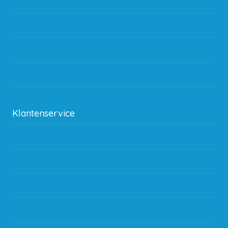
Gebruik van kortingscode
Hoeveel garantie zit er op producten?
Waar kan ik terecht met een opmerking, vraag of klacht?
Kan ik leasen?
Klantenservice
Betaalmethodes
Bestelling
Verzending & bezorging
Storingen en goederen retour