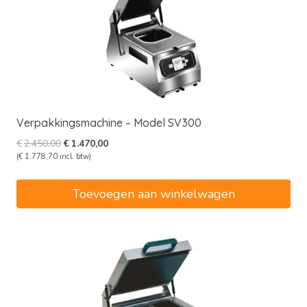
Verpakkingsmachine – Model SV300
Oorspronkelijke
Huidige
€
2.450,00
€
1.470,00
prijs
prijs
(
€
1.778,70
incl. btw)
was:
is:
€2.450,00.
€1.470,00.
Toevoegen aan winkelwagen