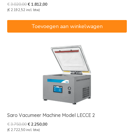
Oorspronkelijke
Huidige
€
3.020,00
€
1.812,00
prijs
prijs
(
€
2.192,52
incl. btw)
was:
is:
€3.020,00.
€1.812,00.
Toevoegen aan winkelwagen
Saro Vacumeer Machine Model LECCE 2
Oorspronkelijke
Huidige
€
3.750,00
€
2.250,00
prijs
prijs
(
€
2.722,50
incl. btw)