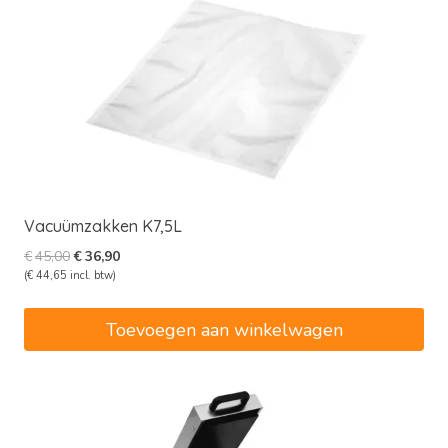
Vacuümzakken K7,5L
Oorspronkelijke
Huidige
€
45,00
€
36,90
prijs
prijs
(
€
44,65
incl. btw)
was:
is:
€45,00.
€36,90.
Toevoegen aan winkelwagen