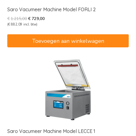
Saro Vacumeer Machine Model FORLI 2
Oorspronkelijke
Huidige
€
1.215,00
€
729,00
prijs
prijs
(
€
882,09
incl. btw)
was:
is:
€1.215,00.
€729,00.
Toevoegen aan winkelwagen
Saro Vacumeer Machine Model LECCE 1