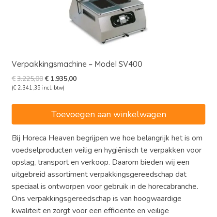
Verpakkingsmachine – Model SV400
Oorspronkelijke
Huidige
€
3.225,00
€
1.935,00
prijs
prijs
(
€
2.341,35
incl. btw)
was:
is:
€3.225,00.
€1.935,00.
Toevoegen aan winkelwagen
Bij Horeca Heaven begrijpen we hoe belangrijk het is om
voedselproducten veilig en hygiënisch te verpakken voor
opslag, transport en verkoop. Daarom bieden wij een
uitgebreid assortiment verpakkingsgereedschap dat
speciaal is ontworpen voor gebruik in de horecabranche.
Ons verpakkingsgereedschap is van hoogwaardige
kwaliteit en zorgt voor een efficiënte en veilige