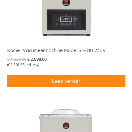
Kamer Vacumeermachine Model SE-310 230V
Oorspronkelijke
Huidige
€
4.830,00
€
2.898,00
prijs
prijs
(
€
3.506,58
incl. btw)
was:
is:
€4.830,00.
€2.898,00.
Lees verder