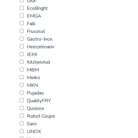
Dick
EcoBright
EMGA
Falk
Frucosol
Gastro-Inox
Heinzelmann
JEMI
KitchenAid
MBM
Meiko
MKN
Pujadas
QualityFRY
Qusinox
Robot Coupe
Saro
UNOX