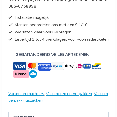
x
085-0768998
40
cm
Installatie mogelijk
aantal
Klanten beoordelen ons met een 9.1/10
We zitten klaar voor uw vragen
Levertijd 1 tot 4 werkdagen, voor voorraadartikelen
GEGARANDEERD VEILIG AFREKENEN
Vacumeer machines
,
Vacumeren en Verpakken
,
Vacuum
verpakkingszakken