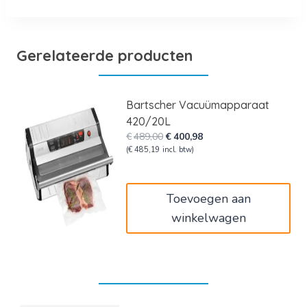
Gerelateerde producten
Bartscher Vacuümapparaat
420/20L
Oorspronkelijke
Huidige
€
489,00
€
400,98
prijs
prijs
(
€
485,19
incl. btw)
was:
is:
€489,00.
€400,98.
Toevoegen aan
winkelwagen