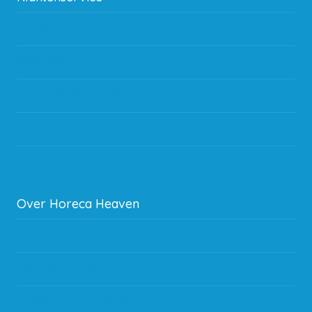
Betaalmethodes
Bestelling
Verzending & bezorging
Storingen en goederen retour
Subsidie regeling EIA 2020
Over Horeca Heaven
Werken bij Horeca Heaven
Partners en links
Algemene voorwaarden