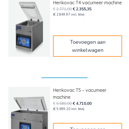
Henkovac T4 vacumeer machine
Oorspronkelijke
Huidige
€
2.771,00
€
2.355,35
prijs
prijs
(
€
2.849,97
incl. btw)
was:
is:
€2.771,00.
€2.355,35.
Toevoegen aan
winkelwagen
Henkovac T5 – vacumeer
machine
Oorspronkelijke
Huidige
€
5.580,00
€
4.710,00
prijs
prijs
(
€
5.699,10
incl. btw)
was:
is:
€5.580,00.
€4.710,00.