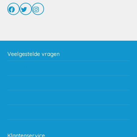
Facebook
Twitter
Instagram
Veelgestelde vragen
Wat zijn de verzendkosten?
Gebruik van kortingscode
Hoeveel garantie zit er op producten?
Waar kan ik terecht met een opmerking, vraag of klacht?
Kan ik leasen?
Klantenservice