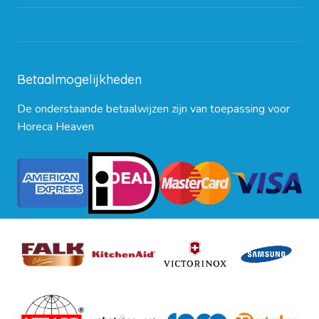
Contact opnemen
Blog
Betaalmogelijkheden
De onderstaande betaalwijzen zijn van toepassing voor
Horeca Heaven