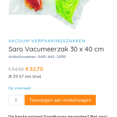
VACUUM VERPAKKINGSZAKKEN
Saro Vacumeerzak 30 x 40 cm
Artikelnummer:
SAR-441-2005
Oorspronkelijke
Huidige
€
32,70
€
54,50
(
€
39,57
incl. btw)
prijs
prijs
was:
is:
Op voorraad
€54,50.
€32,70.
Saro
Toevoegen aan winkelwagen
Vacumeerzak
30
De beste prijzen! Goedkoper gevonden? Bel ons!