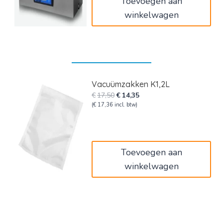
Toevoegen aan
winkelwagen
Vacuümzakken K1,2L
Oorspronkelijke
Huidige
€
17,50
€
14,35
prijs
prijs
(
€
17,36
incl. btw)
was:
is:
€17,50.
€14,35.
Toevoegen aan
winkelwagen