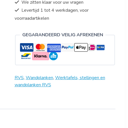
We zitten klaar voor uw vragen
H
300mm
Levertijd 1 tot 4 werkdagen, voor
aantal
voorraadartikelen
GEGARANDEERD VEILIG AFREKENEN
RVS
,
Wandplanken
,
Werktafels, stellingen en
wandplanken RVS