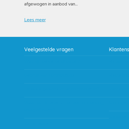
afgewogen in aanbod van...
Lees meer
Veelgestelde vragen
Klanten
Wat zijn de verzendkosten?
Betaalme
Gebruik van kortingscode
Bestellin
Hoeveel garantie zit er op producten?
Verzendin
Waar kan ik terecht met een opmerking,
Storingen
vraag of klacht?
Subsidie 
Kan ik leasen?