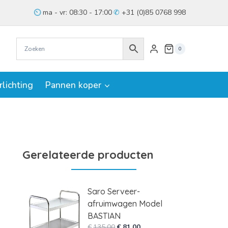
ma - vr: 08:30 - 17:00
+31 (0)85 0768 998
0
rlichting
Pannen koper
Gerelateerde producten
Saro Serveer-
afruimwagen Model
BASTIAN
Oorspronkelijke
Huidige
€
135,00
€
81,00