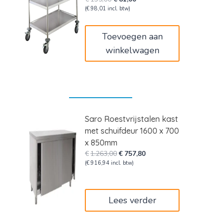
prijs
prijs
(
€
98,01
incl. btw)
was:
is:
€135,00.
€81,00.
Toevoegen aan
winkelwagen
Saro Roestvrijstalen kast
met schuifdeur 1600 x 700
x 850mm
Oorspronkelijke
Huidige
€
1.263,00
€
757,80
prijs
prijs
(
€
916,94
incl. btw)
was:
is:
€1.263,00.
€757,80.
Lees verder