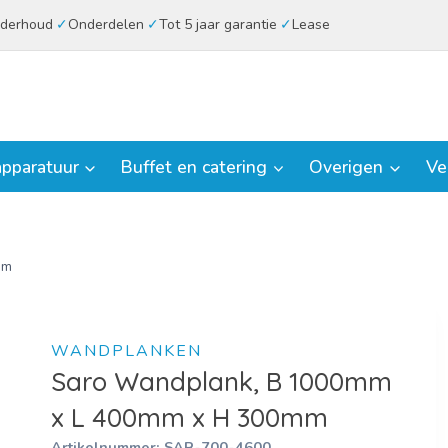
derhoud
Onderdelen
Tot 5 jaar garantie
Lease
pparatuur
Buffet en catering
Overigen
Ve
mm
WANDPLANKEN
Saro Wandplank, B 1000mm
x L 400mm x H 300mm
Artikelnummer:
SAR-700-4600