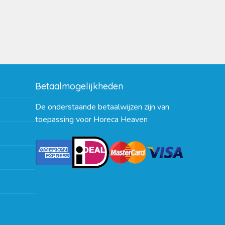
Betaalmogelijkheden
De onderstaande betaalwijzen zijn van
toepassing voor Horeca Heaven