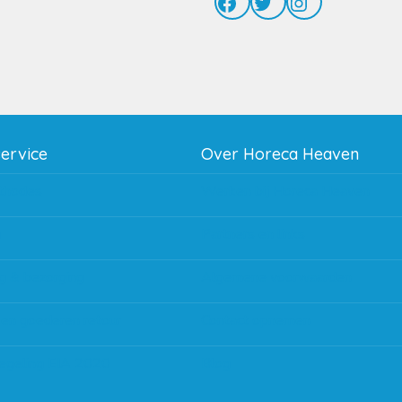
Facebook
Twitter
Instagram
service
Over Horeca Heaven
thodes
Werken bij Horeca Heaven
g
Partners en links
g & bezorging
Algemene voorwaarden
 en goederen retour
Contact opnemen
regeling EIA 2020
Blog