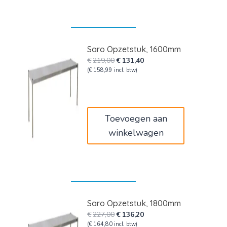
Saro Opzetstuk, 1600mm
Oorspronkelijke
Huidige
€
219,00
€
131,40
prijs
prijs
(
€
158,99
incl. btw)
was:
is:
€219,00.
€131,40.
Toevoegen aan
winkelwagen
Saro Opzetstuk, 1800mm
Oorspronkelijke
Huidige
€
227,00
€
136,20
prijs
prijs
(
€
164,80
incl. btw)