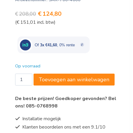
Oorspronkelijke
Huidige
€
124,80
€
208,00
(
€
151,01
incl. btw)
prijs
prijs
was:
is:
€208,00.
€124,80.
Of
3x €41,60
, 0% rente
Op voorraad
Saro
Toevoegen aan winkelwagen
Wandplank,
B
De beste prijzen! Goedkoper gevonden? Bel
1000mm
ons! 085-0768998
x
L
Installatie mogelijk
400mm
Klanten beoordelen ons met een 9.1/10
x