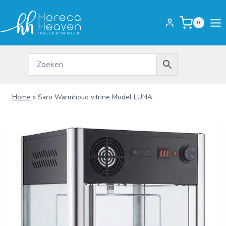
Doorgaan
naar
0
inhoud
Home
»
Saro Warmhoud vitrine Model LUNA