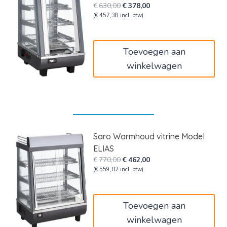
Oorspronkelijke
Huidige
€
630,00
€
378,00
prijs
prijs
(
€
457,38
incl. btw)
was:
is:
€630,00.
€378,00.
Toevoegen aan
winkelwagen
Saro Warmhoud vitrine Model
ELIAS
Oorspronkelijke
Huidige
€
770,00
€
462,00
prijs
prijs
(
€
559,02
incl. btw)
was:
is:
€770,00.
€462,00.
Toevoegen aan
winkelwagen