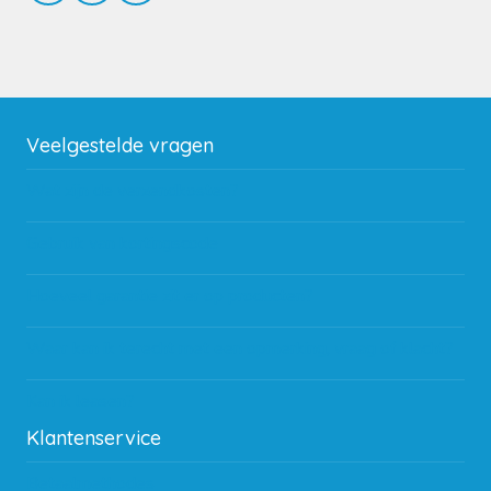
Veelgestelde vragen
Wat zijn de verzendkosten?
Gebruik van kortingscode
Hoeveel garantie zit er op producten?
Waar kan ik terecht met een opmerking, vraag of klacht?
Kan ik leasen?
Klantenservice
Betaalmethodes