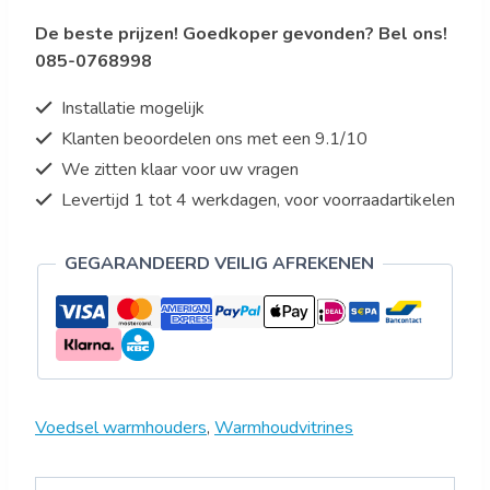
vitrine
De beste prijzen! Goedkoper gevonden? Bel ons!
Model
085-0768998
LUNA
aantal
Installatie mogelijk
Klanten beoordelen ons met een 9.1/10
We zitten klaar voor uw vragen
Levertijd 1 tot 4 werkdagen, voor voorraadartikelen
GEGARANDEERD VEILIG AFREKENEN
Voedsel warmhouders
,
Warmhoudvitrines