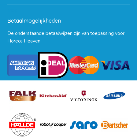
Blog
Betaalmogelijkheden
De onderstaande betaalwijzen zijn van toepassing voor
Horeca Heaven