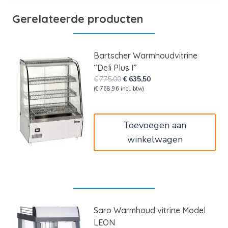
Gerelateerde producten
Bartscher Warmhoudvitrine
“Deli Plus I”
Oorspronkelijke
Huidige
€
775,00
€
635,50
prijs
prijs
(
€
768,96
incl. btw)
was:
is:
€775,00.
€635,50.
Toevoegen aan
winkelwagen
Saro Warmhoud vitrine Model
LEON