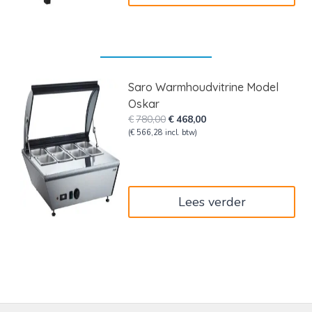
Saro Warmhoudvitrine Model
Oskar
Oorspronkelijke
Huidige
€
780,00
€
468,00
prijs
prijs
(
€
566,28
incl. btw)
was:
is:
€780,00.
€468,00.
Lees verder