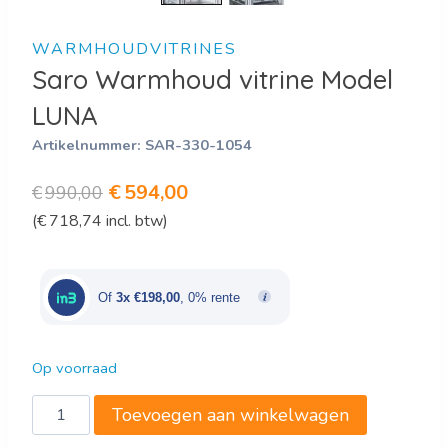
WARMHOUDVITRINES
Saro Warmhoud vitrine Model
LUNA
Artikelnummer:
SAR-330-1054
Oorspronkelijke
Huidige
€
594,00
€
990,00
(
€
718,74
incl. btw)
prijs
prijs
was:
is:
€990,00.
€594,00.
Of
3x €198,00
, 0% rente
Op voorraad
Saro
Toevoegen aan winkelwagen
Warmhoud