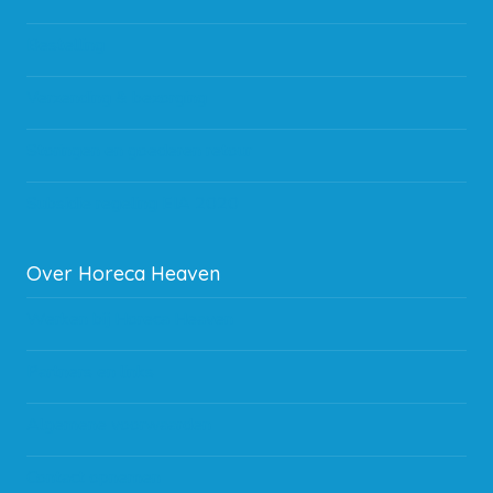
Bestelling
Verzending & bezorging
Storingen en goederen retour
Subsidie regeling EIA 2020
Over Horeca Heaven
Werken bij Horeca Heaven
Partners en links
Algemene voorwaarden
Contact opnemen