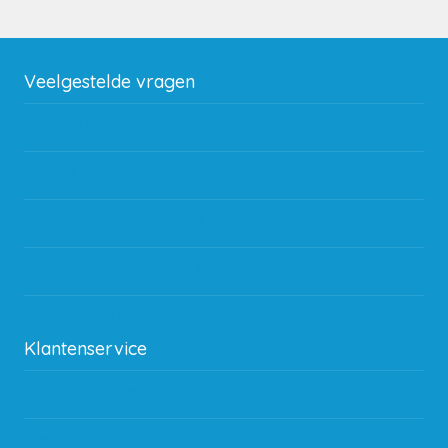
Veelgestelde vragen
Wat zijn de verzendkosten?
Gebruik van kortingscode
Hoeveel garantie zit er op producten?
Waar kan ik terecht met een opmerking, vraag of klacht?
Kan ik leasen?
Klantenservice
Betaalmethodes
Bestelling