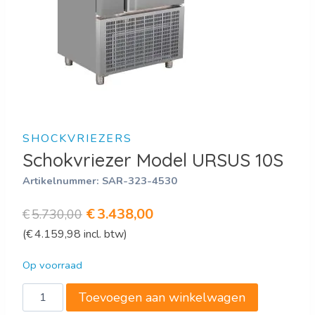
SHOCKVRIEZERS
Schokvriezer Model URSUS 10S
Artikelnummer:
SAR-323-4530
Oorspronkelijke
Huidige
€
3.438,00
€
5.730,00
(
€
4.159,98
incl. btw)
prijs
prijs
was:
is:
Op voorraad
€5.730,00.
€3.438,00.
Schokvriezer
Toevoegen aan winkelwagen
Model