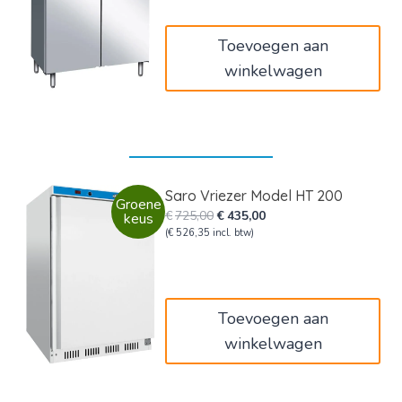
was:
is:
€3.400,00.
€2.040,00.
Toevoegen aan
winkelwagen
Saro Vriezer Model HT 200
Groene
Oorspronkelijke
Huidige
€
725,00
€
435,00
keus
prijs
prijs
(
€
526,35
incl. btw)
was:
is:
€725,00.
€435,00.
Toevoegen aan
winkelwagen