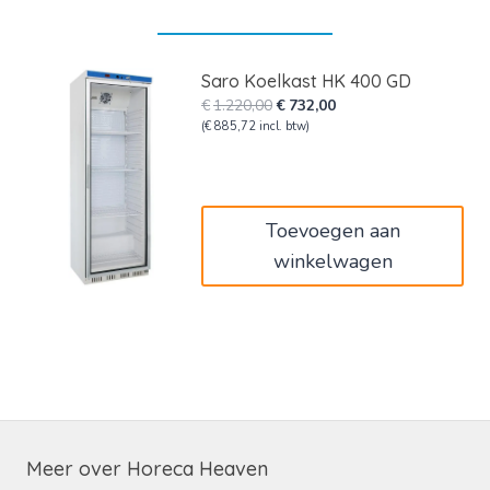
Saro Koelkast HK 400 GD
Oorspronkelijke
Huidige
€
1.220,00
€
732,00
prijs
prijs
(
€
885,72
incl. btw)
was:
is:
€1.220,00.
€732,00.
Toevoegen aan
winkelwagen
Meer over Horeca Heaven