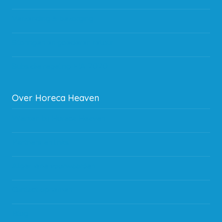
Verzending & bezorging
Storingen en goederen retour
Subsidie regeling EIA 2020
Over Horeca Heaven
Werken bij Horeca Heaven
Partners en links
Algemene voorwaarden
Contact opnemen
Blog