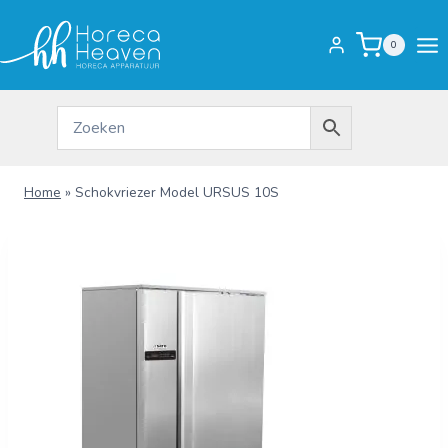
Doorgaan
naar
0
inhoud
Home
»
Schokvriezer Model URSUS 10S