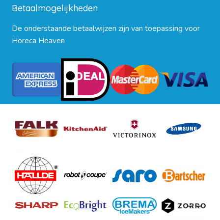
Betaalmogelijkheden
De onderstaande betaalwijzen zijn van toepassing voor
Horeca Heaven