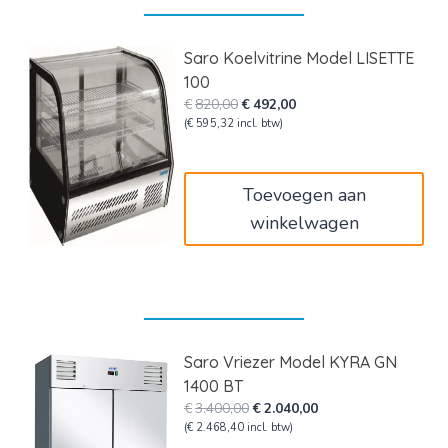
Saro Koelvitrine Model LISETTE
100
Oorspronkelijke
Huidige
€
820,00
€
492,00
prijs
prijs
(
€
595,32
incl. btw)
was:
is:
€820,00.
€492,00.
Toevoegen aan
winkelwagen
Saro Vriezer Model KYRA GN
1400 BT
Oorspronkelijke
Huidige
€
3.400,00
€
2.040,00
prijs
prijs
(
€
2.468,40
incl. btw)