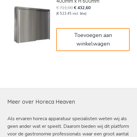
400mm x H 600mm
Oorspronkelijke
Huidige
€
721,00
€
432,60
prijs
prijs
(
€
523,45
incl. btw)
was:
is:
€721,00.
€432,60.
Toevoegen aan
winkelwagen
Meer over Horeca Heaven
Als ervaren horeca apparatuur specialisten weten wij als
geen ander wat er speelt. Daarom bieden wij dit platform
voor de gastronomie professionals waar een groot aantal