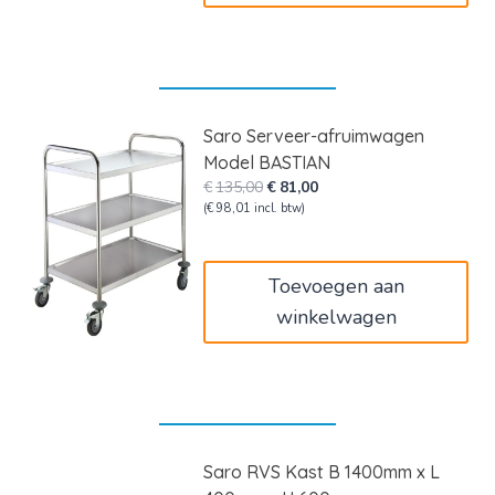
Saro Serveer-afruimwagen
Model BASTIAN
Oorspronkelijke
Huidige
€
135,00
€
81,00
prijs
prijs
(
€
98,01
incl. btw)
was:
is:
€135,00.
€81,00.
Toevoegen aan
winkelwagen
Saro RVS Kast B 1400mm x L