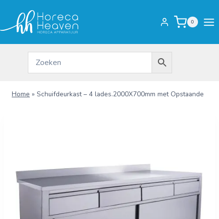
Doorgaan
naar
0
inhoud
Home
»
Schuifdeurkast – 4 lades.2000X700mm met Opstaande