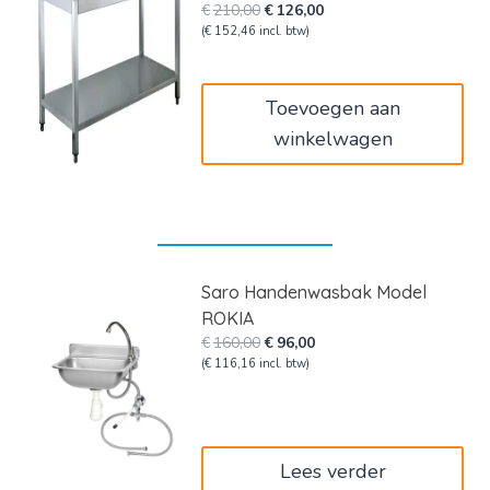
Oorspronkelijke
Huidige
€
210,00
€
126,00
prijs
prijs
(
€
152,46
incl. btw)
was:
is:
€210,00.
€126,00.
Toevoegen aan
winkelwagen
Saro Handenwasbak Model
ROKIA
Oorspronkelijke
Huidige
€
160,00
€
96,00
prijs
prijs
(
€
116,16
incl. btw)
was:
is:
€160,00.
€96,00.
Lees verder