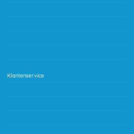
Wat zijn de verzendkosten?
Gebruik van kortingscode
Hoeveel garantie zit er op producten?
Waar kan ik terecht met een opmerking, vraag of klacht?
Kan ik leasen?
Klantenservice
Betaalmethodes
Bestelling
Verzending & bezorging
Storingen en goederen retour