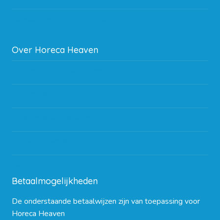
Subsidie regeling EIA 2020
Over Horeca Heaven
Werken bij Horeca Heaven
Partners en links
Algemene voorwaarden
Contact opnemen
Blog
Betaalmogelijkheden
De onderstaande betaalwijzen zijn van toepassing voor
Horeca Heaven