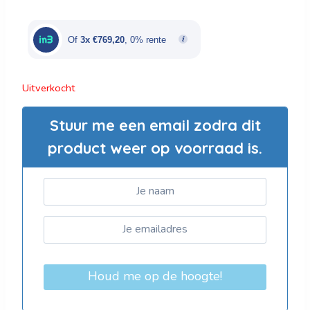
was:
is:
€3.846,00.
€2.307,60.
Of
3x €769,20
, 0% rente
Uitverkocht
Stuur me een email zodra dit
product weer op voorraad is.
Houd me op de hoogte!