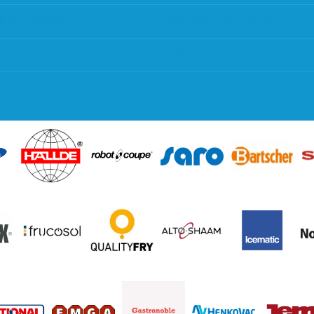
g & bezorging
Algemene voorwaarden
 en goederen retour
Contact opnemen
regeling EIA 2020
Blog