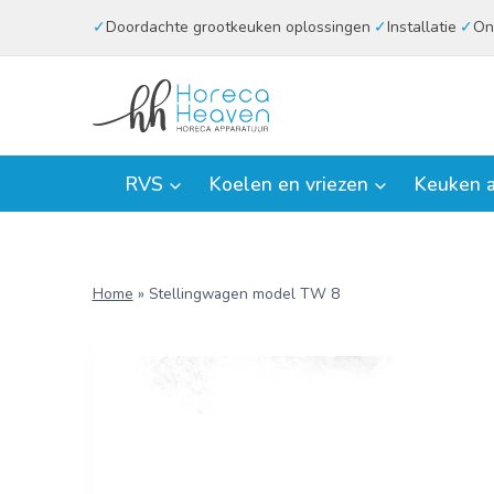
Doorgaan
Doordachte grootkeuken oplossingen
Installatie
On
naar
inhoud
RVS
Koelen en vriezen
Keuken a
Home
»
Stellingwagen model TW 8