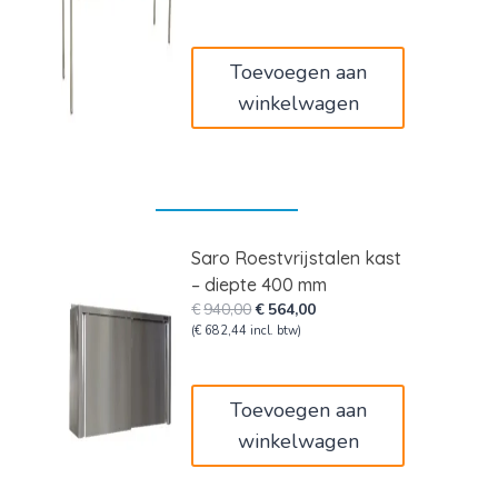
€219,00.
€131,40.
Toevoegen aan
winkelwagen
Saro Roestvrijstalen kast
– diepte 400 mm
Oorspronkelijke
Huidige
€
940,00
€
564,00
prijs
prijs
(
€
682,44
incl. btw)
was:
is:
€940,00.
€564,00.
Toevoegen aan
winkelwagen