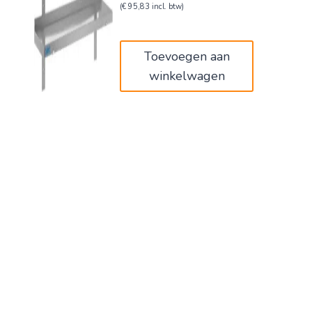
prijs
prijs
(
€
95,83
incl. btw)
was:
is:
€132,00.
€79,20.
Toevoegen aan
winkelwagen