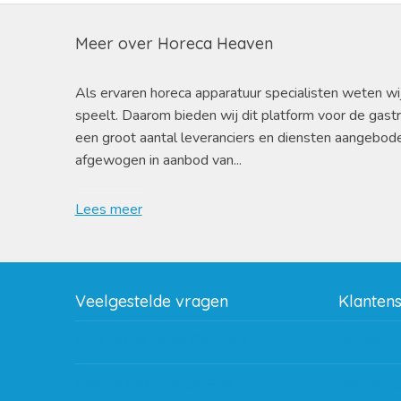
Meer over Horeca Heaven
Als ervaren horeca apparatuur specialisten weten wi
speelt. Daarom bieden wij dit platform voor de gast
een groot aantal leveranciers en diensten aangebod
afgewogen in aanbod van...
Lees meer
Veelgestelde vragen
Klanten
Wat zijn de verzendkosten?
Betaalme
Gebruik van kortingscode
Bestellin