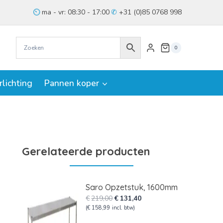
ma - vr: 08:30 - 17:00
+31 (0)85 0768 998
0
rlichting
Pannen koper
Gerelateerde producten
Saro Opzetstuk, 1600mm
Oorspronkelijke
Huidige
€
219,00
€
131,40
prijs
prijs
(
€
158,99
incl. btw)
was:
is: