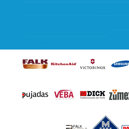
Hoeveel garantie zit er op producten?
Verzendin
Waar kan ik terecht met een opmerking,
Storingen
vraag of klacht?
Subsidie 
Kan ik leasen?