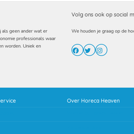
Volg ons ook op social 
j als geen ander wat er
We houden je graag op de ho
ronomie professionals waar
en worden. Uniek en
Facebook
Twitter
Instagram
service
Over Horeca Heaven
thodes
Werken bij Horeca Heaven
g
Partners en links