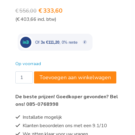
Oorspronkelijke
Huidige
€
333,60
€
556,00
(
€
403,66
incl. btw)
prijs
prijs
was:
is:
€556,00.
€333,60.
Of
3x €111,20
, 0% rente
Op voorraad
Stellingwagen
Toevoegen aan winkelwagen
model
TW
De beste prijzen! Goedkoper gevonden? Bel
8
ons! 085-0768998
aantal
Installatie mogelijk
Klanten beoordelen ons met een 9.1/10
We zitten klaar voor uw vragen