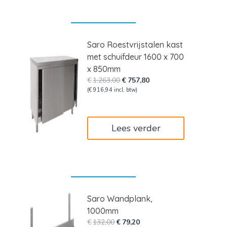
Saro Roestvrijstalen kast
met schuifdeur 1600 x 700
x 850mm
Oorspronkelijke
Huidige
€
1.263,00
€
757,80
prijs
prijs
(
€
916,94
incl. btw)
was:
is:
€1.263,00.
€757,80.
Lees verder
Saro Wandplank,
1000mm
Oorspronkelijke
Huidige
€
132,00
€
79,20