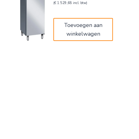
prijs
prijs
(
€
1.529,68
incl. btw)
was:
is:
€2.107,00.
€1.264,20.
Toevoegen aan
winkelwagen