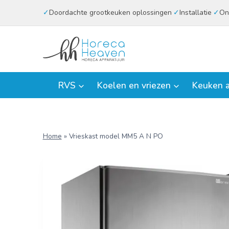
Doorgaan
Doordachte grootkeuken oplossingen
Installatie
On
naar
inhoud
RVS
Koelen en vriezen
Keuken a
Home
»
Vrieskast model MM5 A N PO