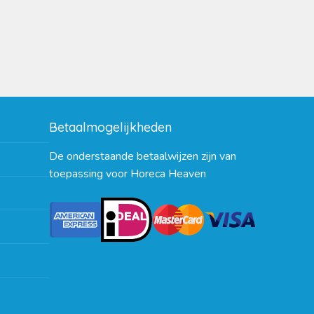
Betaalmogelijkheden
De onderstaande betaalwijzen zijn van
toepassing voor Horeca Heaven