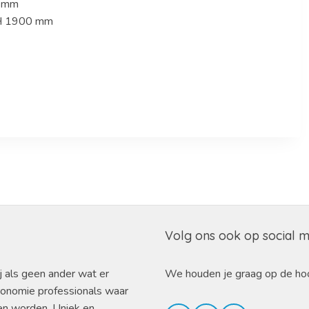
0 mm
 H 1900 mm
Volg ons ook op social 
j als geen ander wat er
We houden je graag op de ho
ronomie professionals waar
en worden. Uniek en