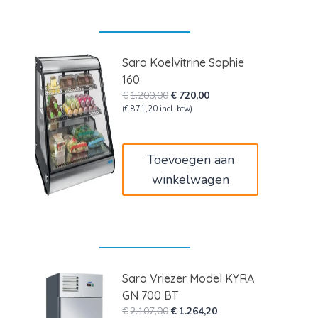
Saro Koelvitrine Sophie
160
Oorspronkelijke
Huidige
€
1.200,00
€
720,00
prijs
prijs
(
€
871,20
incl. btw)
was:
is:
€1.200,00.
€720,00.
Toevoegen aan
winkelwagen
Saro Vriezer Model KYRA
GN 700 BT
Oorspronkelijke
Huidige
€
2.107,00
€
1.264,20