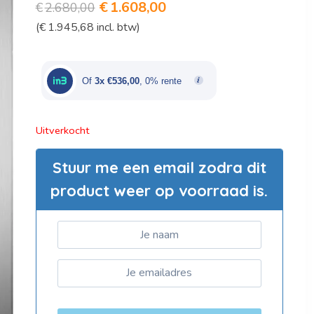
Oorspronkelijke
Huidige
€
1.608,00
€
2.680,00
(
€
1.945,68
incl. btw)
prijs
prijs
was:
is:
€2.680,00.
€1.608,00.
Of
3x €536,00
, 0% rente
Uitverkocht
Stuur me een email zodra dit
product weer op voorraad is.