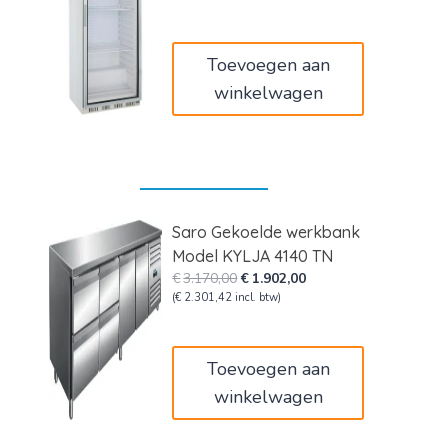
€1.220,00.
€732,00.
Toevoegen aan
winkelwagen
Saro Gekoelde werkbank
Model KYLJA 4140 TN
Oorspronkelijke
Huidige
€
3.170,00
€
1.902,00
prijs
prijs
(
€
2.301,42
incl. btw)
was:
is:
€3.170,00.
€1.902,00.
Toevoegen aan
winkelwagen