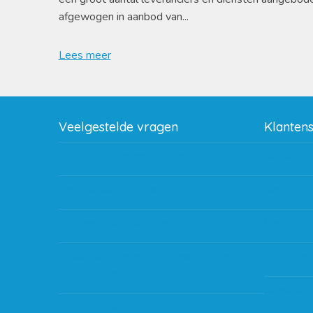
afgewogen in aanbod van...
Lees meer
Veelgestelde vragen
Klanten
Wat zijn de verzendkosten?
Betaalme
Gebruik van kortingscode
Bestellin
Hoeveel garantie zit er op producten?
Verzendin
Waar kan ik terecht met een opmerking,
Storingen
vraag of klacht?
Subsidie 
Kan ik leasen?