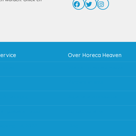
Facebook
Twitter
Instagram
service
Over Horeca Heaven
thodes
Werken bij Horeca Heaven
g
Partners en links
g & bezorging
Algemene voorwaarden
 en goederen retour
Contact opnemen
regeling EIA 2020
Blog