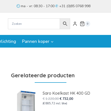
ma - vr: 08:30 - 17:00
+31 (0)85 0768 998
0
rlichting
Pannen koper
Gerelateerde producten
Saro Koelkast HK 400 GD
Oorspronkelijke
Huidige
€
1.220,00
€
732,00
prijs
prijs
(
€
885,72
incl. btw)
was:
is: