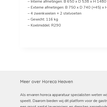
– Interne afmetingen: B 650 x D 538 x H 148
– Externe afmetingen: B 750 x D 740 (+45) x
– 4 zwenkwielen + 2 stelvoeten
– Gewicht: 116 kg
– Koelmiddel: R290
Meer over Horeca Heaven
Als ervaren horeca apparatuur specialisten weten wi
speelt. Daarom bieden wij dit platform voor de gast
een groot aantal leveranciers en diensten aangebod