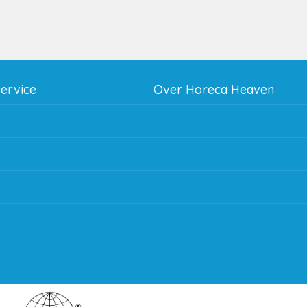
service
Over Horeca Heaven
thodes
Werken bij Horeca Heaven
g
Partners en links
g & bezorging
Algemene voorwaarden
 en goederen retour
Contact opnemen
regeling EIA 2020
Blog