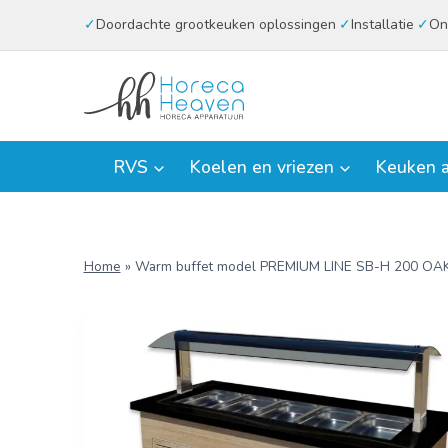
Doorgaan
Doordachte grootkeuken oplossingen
Installatie
On
naar
inhoud
RVS
Koelen en vriezen
Keuken a
Home
»
Warm buffet model PREMIUM LINE SB-H 200 OA