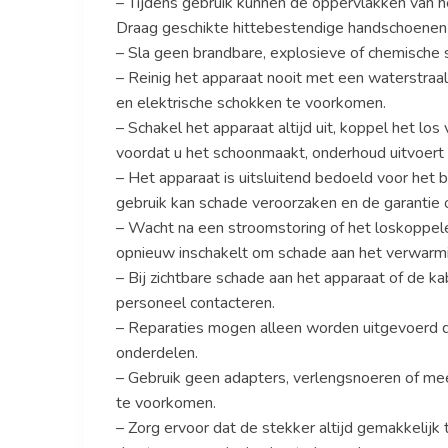
– Tijdens gebruik kunnen de oppervlakken van h
Draag geschikte hittebestendige handschoenen 
– Sla geen brandbare, explosieve of chemische st
– Reinig het apparaat nooit met een waterstraal 
en elektrische schokken te voorkomen.
– Schakel het apparaat altijd uit, koppel het lo
voordat u het schoonmaakt, onderhoud uitvoert of
– Het apparaat is uitsluitend bedoeld voor het
gebruik kan schade veroorzaken en de garantie
– Wacht na een stroomstoring of het loskoppel
opnieuw inschakelt om schade aan het verwarm
– Bij zichtbare schade aan het apparaat of de k
personeel contacteren.
– Reparaties mogen alleen worden uitgevoerd d
onderdelen.
– Gebruik geen adapters, verlengsnoeren of me
te voorkomen.
– Zorg ervoor dat de stekker altijd gemakkelijk 