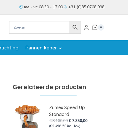
ma - vr: 08:30 - 17:00
+31 (0)85 0768 998
0
rlichting
Pannen koper
Gerelateerde producten
Zumex Speed Up
Stanaard
Oorspronkelijke
Huidige
€
8.160,00
€
7.850,00
prijs
prijs
(
€
9.498,50
incl. btw)