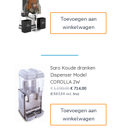
was:
is:
€8.160,00.
€7.850,00.
Toevoegen aan
winkelwagen
Saro Koude dranken
Dispenser Model
COROLLA 2W
Oorspronkelijke
Huidige
€
1.190,00
€
714,00
prijs
prijs
(
€
863,94
incl. btw)
was:
is:
€1.190,00.
€714,00.
Toevoegen aan
winkelwagen