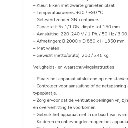
– Kleur: Eiken met zwarte granieten plaat
– Temperatuurbereik: +30 / +90 °C
– Geleverd zonder GN-containers
– Capaciteit: 5x 1/1 GN, diepte tot 150 mm
– Aansluiting: 220-240 V / 1 Ph. / 50 Hz / 3,0
– Afmetingen: B 2000 x D 880 x H 1350 mm
– Met wielen
– Gewicht (netto/bruto): 200 / 245 kg
Veiligheids- en waarschuwingsinstructies
– Plaats het apparaat uitsluitend op een stabiel
– Controleer voor aansluiting of de netspannin
typeplaatje.
– Zorg ervoor dat de ventilatieopeningen vrij zi
en oververhitting te voorkomen.
– Gebruik het apparaat niet in de buurt van warm
– Kinderen en onbevoegden mogen het apparaat ni