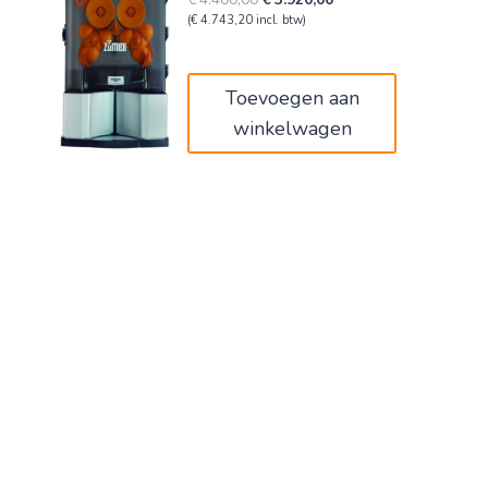
prijs
prijs
(
€
4.743,20
incl. btw)
was:
is:
€4.400,00.
€3.920,00.
Toevoegen aan
winkelwagen