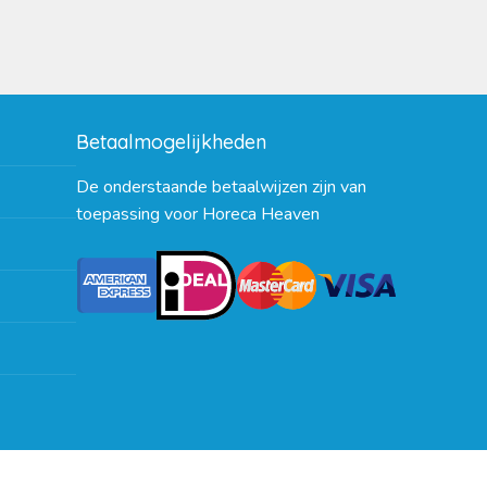
Betaalmogelijkheden
De onderstaande betaalwijzen zijn van
toepassing voor Horeca Heaven