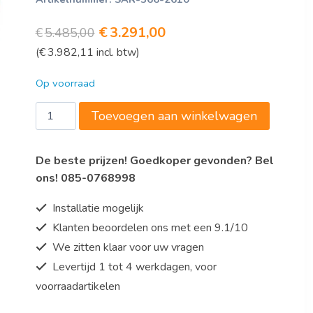
Oorspronkelijke
Huidige
€
3.291,00
€
5.485,00
(
€
3.982,11
incl. btw)
prijs
prijs
was:
is:
Op voorraad
€5.485,00.
€3.291,00.
Warm
Toevoegen aan winkelwagen
buffet
model
De beste prijzen! Goedkoper gevonden? Bel
PREMIUM
ons! 085-0768998
LINE
SB-
Installatie mogelijk
H
Klanten beoordelen ons met een 9.1/10
200
We zitten klaar voor uw vragen
OAK
aantal
Levertijd 1 tot 4 werkdagen, voor
voorraadartikelen