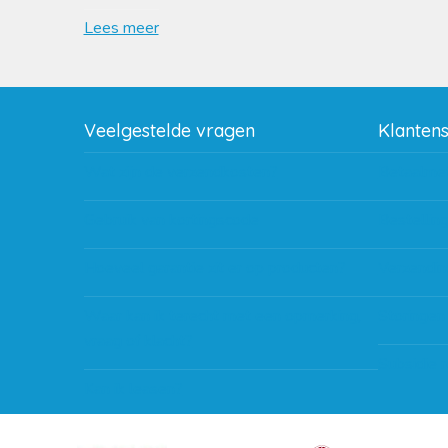
Lees meer
Veelgestelde vragen
Klanten
Wat zijn de verzendkosten?
Betaalme
Gebruik van kortingscode
Bestellin
Hoeveel garantie zit er op producten?
Verzendin
Waar kan ik terecht met een opmerking,
Storingen
vraag of klacht?
Subsidie 
Kan ik leasen?