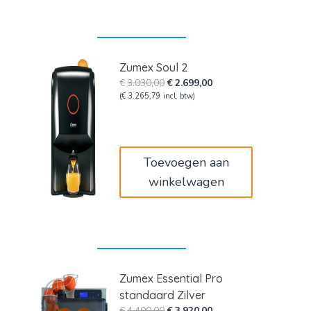
Zumex Soul 2
Oorspronkelijke
Huidige
€
3.030,00
€
2.699,00
prijs
prijs
(
€
3.265,79
incl. btw)
was:
is:
€3.030,00.
€2.699,00.
Toevoegen aan
winkelwagen
Zumex Essential Pro
standaard Zilver
Oorspronkelijke
Huidige
€
4.400,00
€
3.920,00