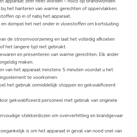
et apparaat zeer heet worden – risico op brandwonden.
bij het hanteren van warme gerechten of oppervlakken.
offen op in of nabij het apparaat.
en dompel het niet onder in vloeistoffen om kortsluiting
s van de stroomvoorziening en laat het volledig afkoelen
 het langere tijd niet gebruikt.
 bewaren en presenteren van warme gerechten. Elk ander
 ongeldig maken.
en van het apparaat minstens 5 minuten voordat u het
ingselement te voorkomen.
abel het gebruik onmiddellijk stoppen en gekwalificeerd
oor gekwalificeerd personeel met gebruik van originele
ervoudige stekkerdozen om oververhitting en brandgevaar
toegankelijk is om het apparaat in geval van nood snel van