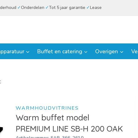
derhoud
Onderdelen
Tot 5 jaar garantie
Lease
pparatuur
Buffet en catering
Overigen
Ve
K
WARMHOUDVITRINES
Warm buffet model
PREMIUM LINE SB-H 200 OAK
Artikelnummer:
SAR-366-2610