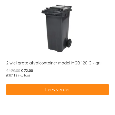
2 wiel grote afvalcontainer model MGB 120 G – grij
Oorspronkelijke
Huidige
€
120,00
€
72,00
prijs
prijs
(
€
87,12
incl. btw)
was:
is:
€120,00.
€72,00.
Lees verder