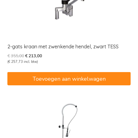
2-gats kraan met zwenkende hendel, zwart TESS
Oorspronkelijke
Huidige
€
355,00
€
213,00
prijs
prijs
(
€
257,73
incl. btw)
was:
is:
€355,00.
€213,00.
Toevoegen aan winkelwagen