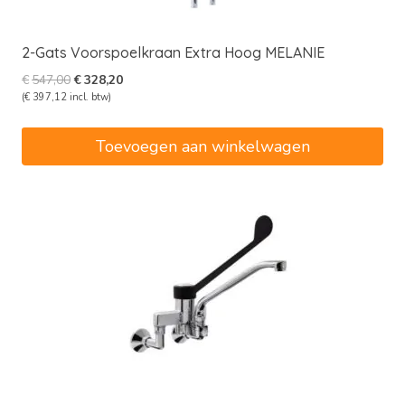
2-Gats Voorspoelkraan Extra Hoog MELANIE
Oorspronkelijke
Huidige
€
547,00
€
328,20
prijs
prijs
(
€
397,12
incl. btw)
was:
is:
€547,00.
€328,20.
Toevoegen aan winkelwagen