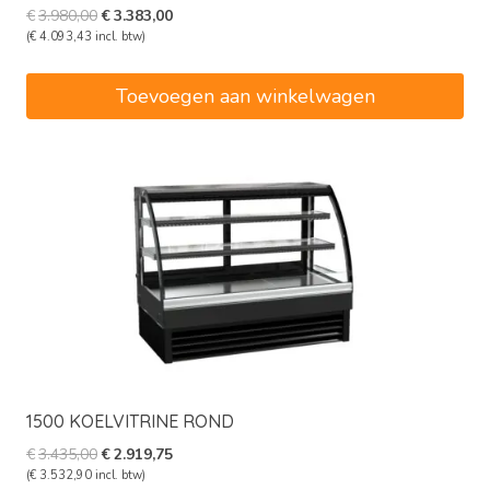
Oorspronkelijke
Huidige
€
3.980,00
€
3.383,00
prijs
prijs
(
€
4.093,43
incl. btw)
was:
is:
€3.980,00.
€3.383,00.
Toevoegen aan winkelwagen
1500 KOELVITRINE ROND
Oorspronkelijke
Huidige
€
3.435,00
€
2.919,75
prijs
prijs
(
€
3.532,90
incl. btw)