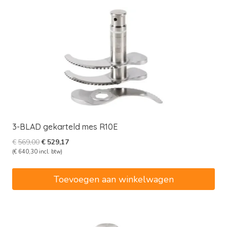
3-BLAD gekarteld mes R10E
Oorspronkelijke
Huidige
€
569,00
€
529,17
prijs
prijs
(
€
640,30
incl. btw)
was:
is:
€569,00.
€529,17.
Toevoegen aan winkelwagen