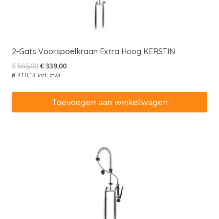
2-Gats Voorspoelkraan Extra Hoog KERSTIN
Oorspronkelijke
Huidige
€
565,00
€
339,00
prijs
prijs
(
€
410,19
incl. btw)
was:
is:
€565,00.
€339,00.
Toevoegen aan winkelwagen