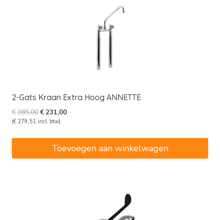
2-Gats Kraan Extra Hoog ANNETTE
Oorspronkelijke
Huidige
€
385,00
€
231,00
prijs
prijs
(
€
279,51
incl. btw)
was:
is:
€385,00.
€231,00.
Toevoegen aan winkelwagen