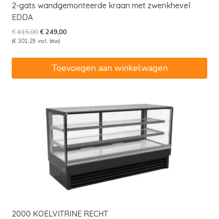
2-gats wandgemonteerde kraan met zwenkhevel
EDDA
Oorspronkelijke
Huidige
€
415,00
€
249,00
prijs
prijs
(
€
301,29
incl. btw)
was:
is:
€415,00.
€249,00.
Toevoegen aan winkelwagen
2000 KOELVITRINE RECHT