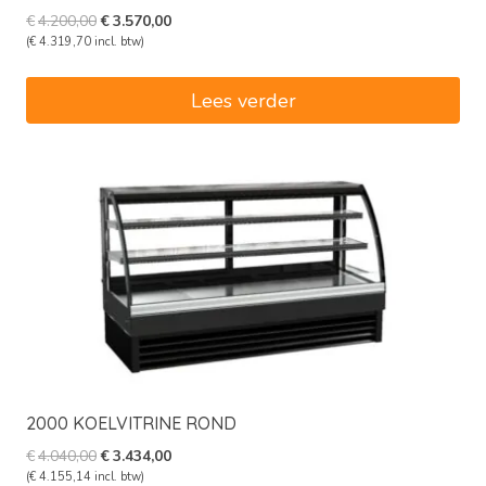
Oorspronkelijke
Huidige
€
4.200,00
€
3.570,00
prijs
prijs
(
€
4.319,70
incl. btw)
was:
is:
€4.200,00.
€3.570,00.
Lees verder
2000 KOELVITRINE ROND
Oorspronkelijke
Huidige
€
4.040,00
€
3.434,00
prijs
prijs
(
€
4.155,14
incl. btw)