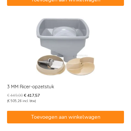
3 MM Ricer-opzetstuk
Oorspronkelijke
Huidige
€
449,00
€
417,57
prijs
prijs
(
€
505,26
incl. btw)
was:
is:
€449,00.
€417,57.
Toevoegen aan winkelwagen