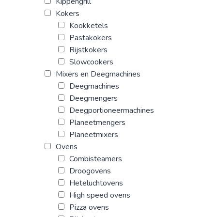
Kippengrill
Kokers
Kookketels
Pastakokers
Rijstkokers
Slowcookers
Mixers en Deegmachines
Deegmachines
Deegmengers
Deegportioneermachines
Planeetmengers
Planeetmixers
Ovens
Combisteamers
Droogovens
Heteluchtovens
High speed ovens
Pizza ovens