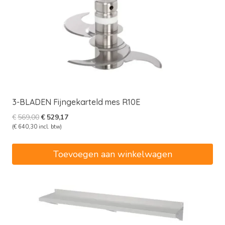
3-BLADEN Fijngekarteld mes R10E
Oorspronkelijke
Huidige
€
569,00
€
529,17
prijs
prijs
(
€
640,30
incl. btw)
was:
is:
€569,00.
€529,17.
Toevoegen aan winkelwagen