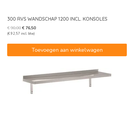
300 RVS WANDSCHAP 1200 INCL. KONSOLES
Oorspronkelijke
Huidige
€
90,00
€
76,50
prijs
prijs
(
€
92,57
incl. btw)
was:
is:
€90,00.
€76,50.
Toevoegen aan winkelwagen