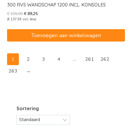
300 RVS WANDSCHAP 1200 INCL. KONSOLES
Oorspronkelijke
Huidige
€
105,00
€
89,25
prijs
prijs
(
€
107,99
incl. btw)
was:
is:
€105,00.
€89,25.
Toevoegen aan winkelwagen
1
2
3
4
…
261
262
263
→
Sortering