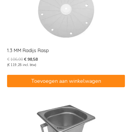
1.3 MM Radijs Rasp
Oorspronkelijke
Huidige
€
106,00
€
98,58
prijs
prijs
(
€
119,28
incl. btw)
was:
is:
€106,00.
€98,58.
Toevoegen aan winkelwagen