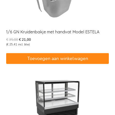
1/6 GN Kruidenbakje met handvat Model ESTELA
Oorspronkelijke
Huidige
€
35,00
€
21,00
prijs
prijs
(
€
25,41
incl. btw)
was:
is:
€35,00.
€21,00.
Toevoegen aan winkelwagen