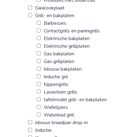
Friteuses met onderstel
Gaskookplaat
Grill- en bakplaten
Barbecues
Contactgrills en paninigrills
Elektrische bakplaten
Elektrische grillplaten
Gas bakplaten
Gas grillplaten
Inbouw bakplaten
Inductie gril
Kippengrills
Lavasteen grills
tafelmodel grill- en bakplaten
Wafelijzers
Waterbad grill
inbouw braadpan drop-in
Inductie