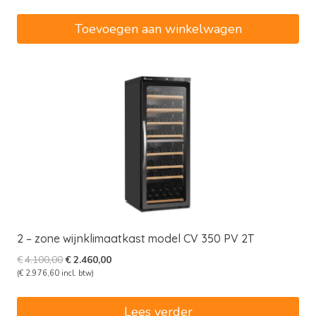
was:
is:
€3.435,00.
€2.919,75.
Toevoegen aan winkelwagen
2 – zone wijnklimaatkast model CV 350 PV 2T
Oorspronkelijke
Huidige
€
4.100,00
€
2.460,00
prijs
prijs
(
€
2.976,60
incl. btw)
was:
is:
€4.100,00.
€2.460,00.
Lees verder