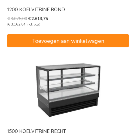
1200 KOELVITRINE ROND
Oorspronkelijke
Huidige
€
3.075,00
€
2.613,75
prijs
prijs
(
€
3.162,64
incl. btw)
was:
is:
€3.075,00.
€2.613,75.
Toevoegen aan winkelwagen
1500 KOELVITRINE RECHT