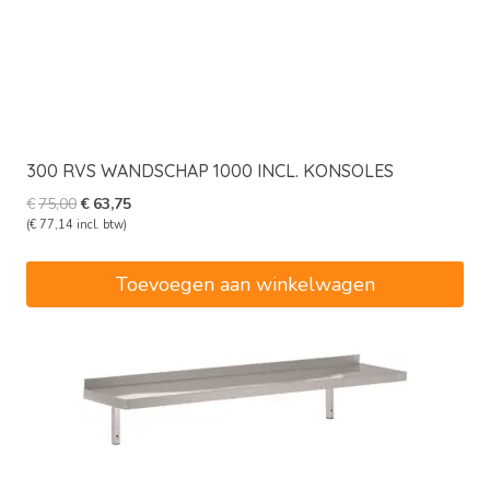
300 RVS WANDSCHAP 1000 INCL. KONSOLES
Oorspronkelijke
Huidige
€
75,00
€
63,75
prijs
prijs
(
€
77,14
incl. btw)
was:
is:
€75,00.
€63,75.
Toevoegen aan winkelwagen