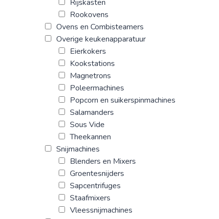
Rijskasten
Rookovens
Ovens en Combisteamers
Overige keukenapparatuur
Eierkokers
Kookstations
Magnetrons
Poleermachines
Popcorn en suikerspinmachines
Salamanders
Sous Vide
Theekannen
Snijmachines
Blenders en Mixers
Groentesnijders
Sapcentrifuges
Staafmixers
Vleessnijmachines