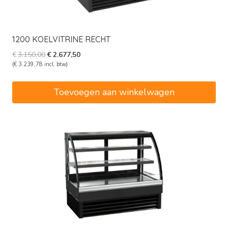
1200 KOELVITRINE RECHT
Oorspronkelijke
Huidige
€
3.150,00
€
2.677,50
prijs
prijs
(
€
3.239,78
incl. btw)
was:
is:
€3.150,00.
€2.677,50.
Toevoegen aan winkelwagen