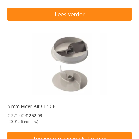
was:
is:
€4.040,00.
€3.434,00.
Lees verder
3 mm Ricer Kit CL50E
Oorspronkelijke
Huidige
€
271,00
€
252,03
prijs
prijs
(
€
304,96
incl. btw)
was:
is:
€271,00.
€252,03.
Toevoegen aan winkelwagen