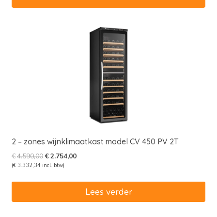
2 – zones wijnklimaatkast model CV 450 PV 2T
Oorspronkelijke
Huidige
€
4.590,00
€
2.754,00
prijs
prijs
(
€
3.332,34
incl. btw)
was:
is:
€4.590,00.
€2.754,00.
Lees verder