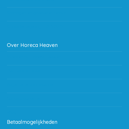
Storingen en goederen retour
Subsidie regeling EIA 2020
Over Horeca Heaven
Werken bij Horeca Heaven
Partners en links
Algemene voorwaarden
Contact opnemen
Blog
Betaalmogelijkheden