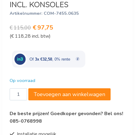
INCL. KONSOLES
Artikelnummer:
COM-7455.0635
Oorspronkelijke
Huidige
€
97,75
€
115,00
(
€
118,28
incl. btw)
prijs
prijs
was:
is:
€115,00.
€97,75.
Of
3x €32,58
, 0% rente
Op voorraad
300
Toevoegen aan winkelwagen
RVS
WANDSCHAP
De beste prijzen! Goedkoper gevonden? Bel ons!
1400
085-0768998
INCL.
KONSOLES
Installatie mogelijk