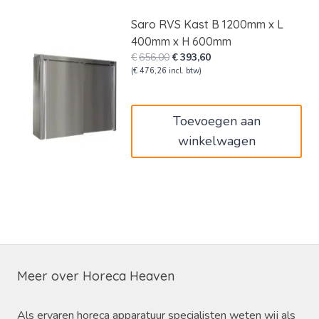
Saro RVS Kast B 1200mm x L
400mm x H 600mm
Oorspronkelijke
Huidige
€
656,00
€
393,60
prijs
prijs
(
€
476,26
incl. btw)
was:
is:
€656,00.
€393,60.
Toevoegen aan
winkelwagen
Meer over Horeca Heaven
Als ervaren horeca apparatuur specialisten weten wij als