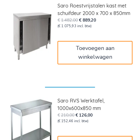
Saro Roestvrijstalen kast met
schuifdeur 2000 x 700 x 850mm
Oorspronkelijke
Huidige
€
1.482,00
€
889,20
prijs
prijs
(
€
1.075,93
incl. btw)
was:
is:
€1.482,00.
€889,20.
Toevoegen aan
winkelwagen
Saro RVS Werktafel,
1000x600x850 mm
Oorspronkelijke
Huidige
€
210,00
€
126,00
prijs
prijs
(
€
152,46
incl. btw)
was:
is:
€210,00.
€126,00.