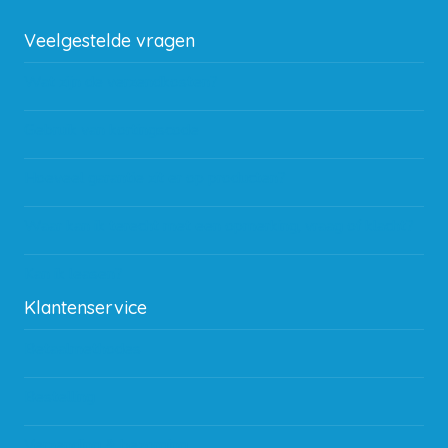
Veelgestelde vragen
Wat zijn de verzendkosten?
Gebruik van kortingscode
Hoeveel garantie zit er op producten?
Waar kan ik terecht met een opmerking, vraag of klacht?
Kan ik leasen?
Klantenservice
Betaalmethodes
Bestelling
Verzending & bezorging