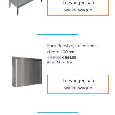
Toevoegen aan
winkelwagen
Saro Roestvrijstalen kast –
diepte 400 mm
Oorspronkelijke
Huidige
€
940,00
€
564,00
prijs
prijs
(
€
682,44
incl. btw)
was:
is:
€940,00.
€564,00.
Toevoegen aan
winkelwagen