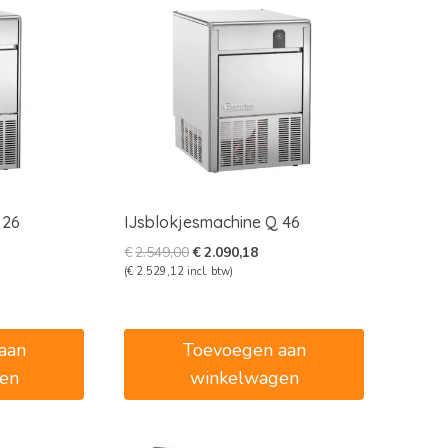
 26
IJsblokjesmachine Q 46
ke
dige
Oorspronkelijke
Huidige
€
2.549,00
€
2.090,18
s
prijs
prijs
(
€
2.529,12
incl. btw)
was:
is:
483,38.
€2.549,00.
€2.090,18.
aan
Toevoegen aan
en
winkelwagen