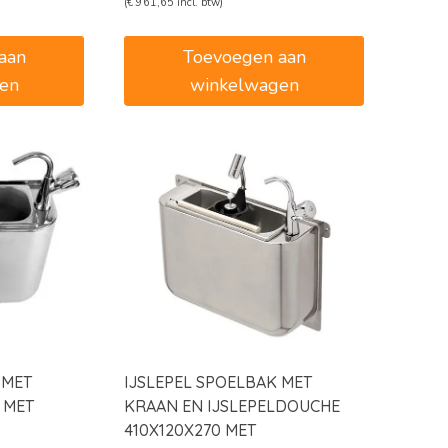
prijs
prijs
(
€
961,65
incl. btw)
was:
is:
0.
€935,00.
€794,75.
aan
Toevoegen aan
en
winkelwagen
 MET
IJSLEPEL SPOELBAK MET
 MET
KRAAN EN IJSLEPELDOUCHE
410X120X270 MET