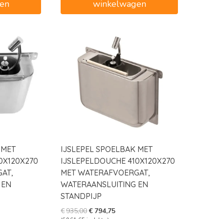
en
winkelwagen
 MET
IJSLEPEL SPOELBAK MET
0X120X270
IJSLEPELDOUCHE 410X120X270
AT,
MET WATERAFVOERGAT,
 EN
WATERAANSLUITING EN
STANDPIJP
e
e
Oorspronkelijke
Huidige
€
935,00
€
794,75