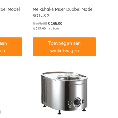
bbel Model
Melkshake Mixer Dubbel Model
SOTUS 2
e
Oorspronkelijke
Huidige
€
275,00
€
165,00
prijs
prijs
(
€
199,65
incl. btw)
was:
is:
€275,00.
€165,00.
aan
Toevoegen aan
en
winkelwagen