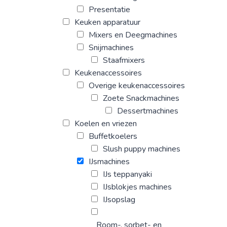
Presentatie
Keuken apparatuur
Mixers en Deegmachines
Snijmachines
Staafmixers
Keukenaccessoires
Overige keukenaccessoires
Zoete Snackmachines
Dessertmachines
Koelen en vriezen
Buffetkoelers
Slush puppy machines
IJsmachines
IJs teppanyaki
IJsblokjes machines
IJsopslag
Room-, sorbet- en