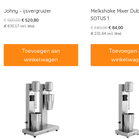
Johny – ijsvergruizer
Melkshake Mixer Du
SOTUS 1
Oorspronkelijke
Huidige
€
560,00
€
520,80
prijs
prijs
(
€
630,17
incl. btw)
Oorspronkelijk
Huidige
€
140,00
€
84,00
was:
is:
prijs
prijs
(
€
101,64
incl. btw)
€560,00.
€520,80.
was:
is:
€140,00.
€84,00.
Toevoegen aan
Toevoegen 
winkelwagen
winkelwag