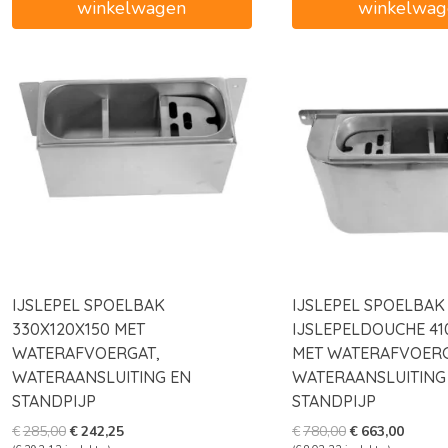
winkelwagen
winkelwag
IJSLEPEL SPOELBAK
IJSLEPEL SPOELBAK
330X120X150 MET
IJSLEPELDOUCHE 41
WATERAFVOERGAT,
MET WATERAFVOERG
WATERAANSLUITING EN
WATERAANSLUITING
STANDPIJP
STANDPIJP
Oorspronkelijke
Huidige
Oorspronkelijk
Huidig
€
285,00
€
242,25
€
780,00
€
663,00