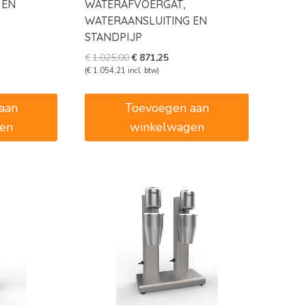
 EN
WATERAFVOERGAT,
WATERAANSLUITING EN
STANDPIJP
e
e
Oorspronkelijke
Huidige
€
1.025,00
€
871,25
prijs
prijs
(
€
1.054,21
incl. btw)
5.
was:
is:
€1.025,00.
€871,25.
aan
Toevoegen aan
en
winkelwagen