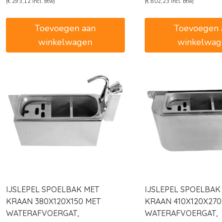
prijs
prijs
prijs
prijs
(
€
293,12
incl. btw)
(
€
802,23
incl. btw)
was:
is:
was:
is:
€285,00.
€242,25.
€780,00.
€663,0
Toevoegen aan
Toevoegen 
winkelwagen
winkelwag
IJSLEPEL SPOELBAK MET
IJSLEPEL SPOELBAK
KRAAN 380X120X150 MET
KRAAN 410X120X270
WATERAFVOERGAT,
WATERAFVOERGAT,