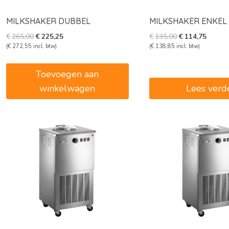
MILKSHAKER DUBBEL
MILKSHAKER ENKEL
Oorspronkelijke
Huidige
Oorspronkelijk
Huidig
€
265,00
€
225,25
€
135,00
€
114,75
prijs
prijs
prijs
prijs
(
€
272,55
incl. btw)
(
€
138,85
incl. btw)
was:
is:
was:
is:
€265,00.
€225,25.
€135,00.
€114,7
Toevoegen aan
winkelwagen
Lees verd