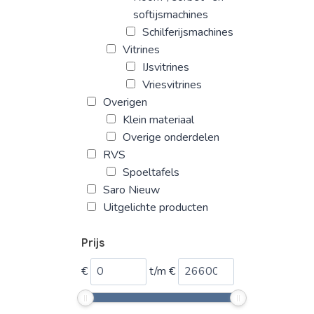
softijsmachines
Schilferijsmachines
Vitrines
IJsvitrines
Vriesvitrines
Overigen
Klein materiaal
Overige onderdelen
RVS
Spoeltafels
Saro Nieuw
Uitgelichte producten
Prijs
€
t/m
€