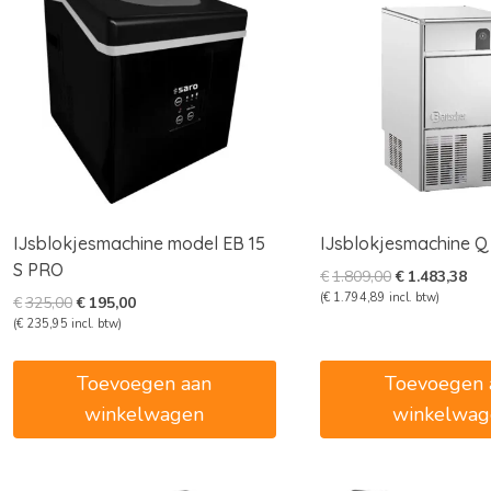
IJsblokjesmachine model EB 15
IJsblokjesmachine Q
S PRO
Oorspronkelij
Hui
€
1.809,00
€
1.483,38
prijs
prij
(
€
1.794,89
incl. btw)
Oorspronkelijke
Huidige
€
325,00
€
195,00
was:
is:
prijs
prijs
(
€
235,95
incl. btw)
€1.809,00.
€1.
was:
is:
€325,00.
€195,00.
Toevoegen aan
Toevoegen 
winkelwagen
winkelwag