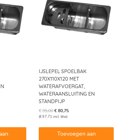
IJSLEPEL SPOELBAK
270X110X120 MET
EN
WATERAFVOERGAT,
WATERAANSLUITING EN
STANDPIJP
Oorspronkelijke
Huidige
€
95,00
€
80,75
prijs
prijs
(
€
97,71
incl. btw)
was:
is:
€95,00.
€80,75.
aan
Toevoegen aan