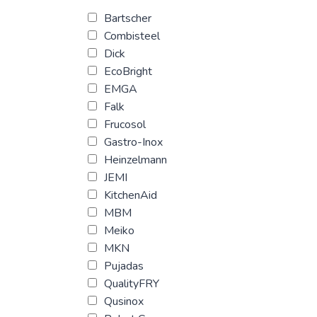
Bartscher
Combisteel
Dick
EcoBright
EMGA
Falk
Frucosol
Gastro-Inox
Heinzelmann
JEMI
KitchenAid
MBM
Meiko
MKN
Pujadas
QualityFRY
Qusinox