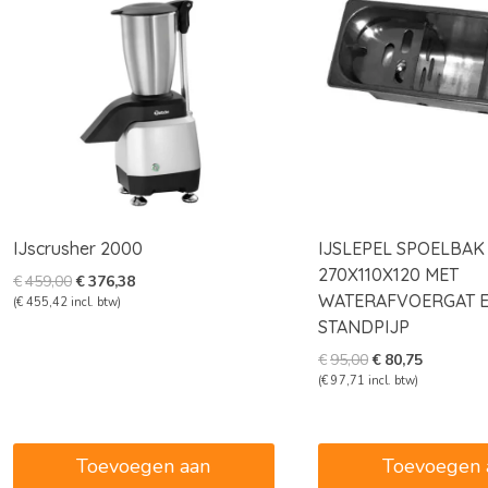
IJscrusher 2000
IJSLEPEL SPOELBAK
270X110X120 MET
Oorspronkelijke
Huidige
€
459,00
€
376,38
WATERAFVOERGAT 
prijs
prijs
(
€
455,42
incl. btw)
was:
is:
STANDPIJP
€459,00.
€376,38.
Oorspronkelijke
Huidige
€
95,00
€
80,75
prijs
prijs
(
€
97,71
incl. btw)
was:
is:
€95,00.
€80,75.
Toevoegen aan
Toevoegen 