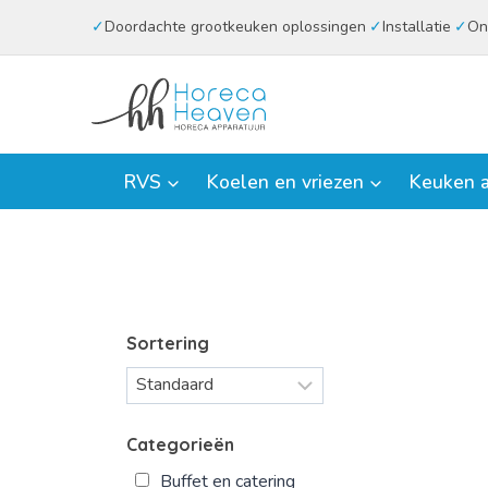
Doorgaan
Doordachte grootkeuken oplossingen
Installatie
On
naar
inhoud
RVS
Koelen en vriezen
Keuken a
Sortering
Categorieën
Buffet en catering