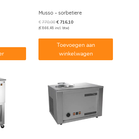
Musso – sorbetiere
e
e
Oorspronkelijke
Huidige
€
770,00
€
716,10
prijs
prijs
(
€
866,48
incl. btw)
was:
is:
5.
€770,00.
€716,10.
Toevoegen aan
er
winkelwagen