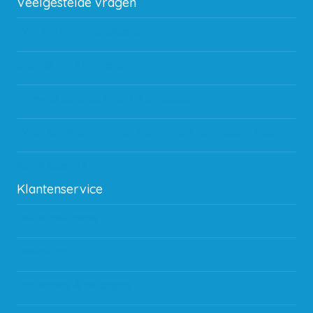
Veelgestelde vragen
Wat zijn de verzendkosten?
Gebruik van kortingscode
Hoeveel garantie zit er op producten?
Waar kan ik terecht met een opmerking, vraag of klacht?
Kan ik leasen?
Klantenservice
Betaalmethodes
Bestelling
Verzending & bezorging