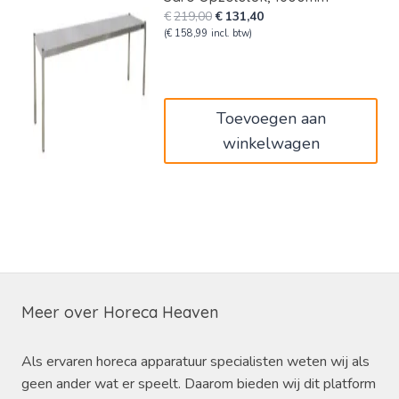
Oorspronkelijke
Huidige
€
219,00
€
131,40
prijs
prijs
(
€
158,99
incl. btw)
was:
is:
€219,00.
€131,40.
Toevoegen aan
winkelwagen
Meer over Horeca Heaven
Als ervaren horeca apparatuur specialisten weten wij als
geen ander wat er speelt. Daarom bieden wij dit platform