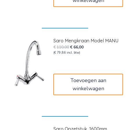
winkelwagen
Saro Mengkraan Model MANU
Oorspronkelijke
Huidige
€
110,00
€
66,00
prijs
prijs
(
€
79,86
incl. btw)
was:
is:
€110,00.
€66,00.
Toevoegen aan
winkelwagen
Saro Opzetstuk, 1600mm