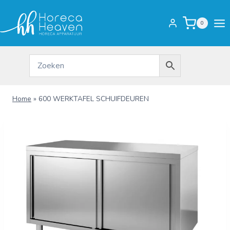
Doorgaan
naar
0
inhoud
Home
»
600 WERKTAFEL SCHUIFDEUREN