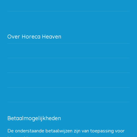
Storingen en goederen retour
Subsidie regeling EIA 2020
Over Horeca Heaven
Werken bij Horeca Heaven
Partners en links
Algemene voorwaarden
Contact opnemen
Blog
Betaalmogelijkheden
De onderstaande betaalwijzen zijn van toepassing voor