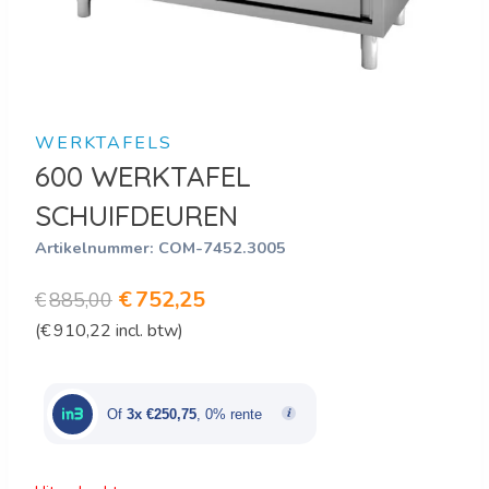
WERKTAFELS
600 WERKTAFEL
SCHUIFDEUREN
Artikelnummer:
COM-7452.3005
Oorspronkelijke
Huidige
€
752,25
€
885,00
(
€
910,22
incl. btw)
prijs
prijs
was:
is:
€885,00.
€752,25.
Of
3x €250,75
, 0% rente