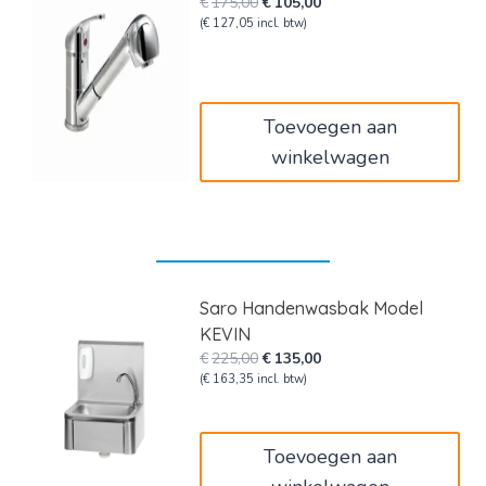
Oorspronkelijke
Huidige
€
175,00
€
105,00
prijs
prijs
(
€
127,05
incl. btw)
was:
is:
€175,00.
€105,00.
Toevoegen aan
winkelwagen
Saro Handenwasbak Model
KEVIN
Oorspronkelijke
Huidige
€
225,00
€
135,00
prijs
prijs
(
€
163,35
incl. btw)
was:
is:
€225,00.
€135,00.
Toevoegen aan