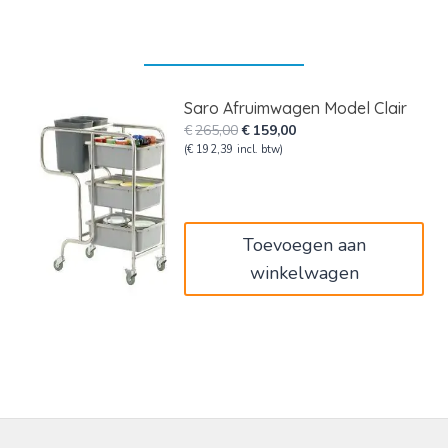
Saro Afruimwagen Model Clair
Oorspronkelijke
Huidige
€
265,00
€
159,00
prijs
prijs
(
€
192,39
incl. btw)
was:
is:
€265,00.
€159,00.
Toevoegen aan
winkelwagen