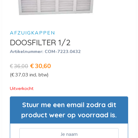
AFZUIGKAPPEN
DOOSFILTER 1/2
Artikelnummer:
COM-7223.0432
Oorspronkelijke
Huidige
€
30,60
€
36,00
(
€
37,03
incl. btw)
prijs
prijs
was:
is:
Uitverkocht
€36,00.
€30,60.
Stuur me een email zodra dit
product weer op voorraad is.