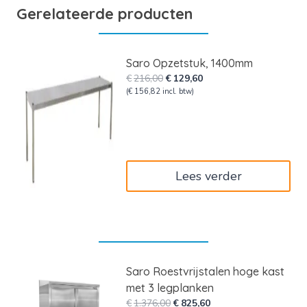
Gerelateerde producten
Saro Opzetstuk, 1400mm
Oorspronkelijke
Huidige
€
216,00
€
129,60
prijs
prijs
(
€
156,82
incl. btw)
was:
is:
€216,00.
€129,60.
Lees verder
Saro Roestvrijstalen hoge kast
met 3 legplanken
Oorspronkelijke
Huidige
€
1.376,00
€
825,60