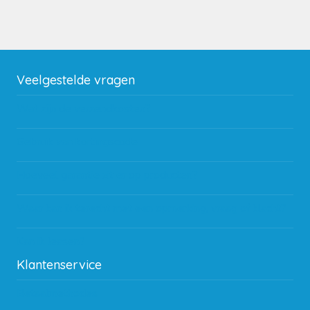
Veelgestelde vragen
Wat zijn de verzendkosten?
Gebruik van kortingscode
Hoeveel garantie zit er op producten?
Waar kan ik terecht met een opmerking, vraag of klacht?
Kan ik leasen?
Klantenservice
Betaalmethodes