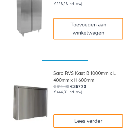
prijs
prijs
(
€
998,98
incl. btw)
was:
is:
€1.376,00.
€825,60.
Toevoegen aan
winkelwagen
Saro RVS Kast B 1000mm x L
400mm x H 600mm
Oorspronkelijke
Huidige
€
612,00
€
367,20
prijs
prijs
(
€
444,31
incl. btw)
was:
is:
€612,00.
€367,20.
Lees verder