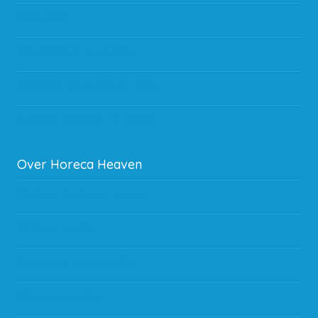
Bestelling
Verzending & bezorging
Storingen en goederen retour
Subsidie regeling EIA 2020
Over Horeca Heaven
Werken bij Horeca Heaven
Partners en links
Algemene voorwaarden
Contact opnemen