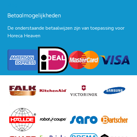
Blog
Betaalmogelijkheden
De onderstaande betaalwijzen zijn van toepassing voor
Horeca Heaven