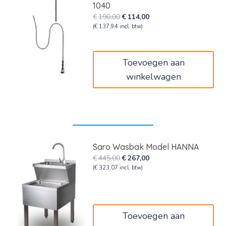
1040
Oorspronkelijke
Huidige
€
190,00
€
114,00
prijs
prijs
(
€
137,94
incl. btw)
was:
is:
€190,00.
€114,00.
Toevoegen aan
winkelwagen
Saro Wasbak Model HANNA
Oorspronkelijke
Huidige
€
445,00
€
267,00
prijs
prijs
(
€
323,07
incl. btw)
was:
is:
€445,00.
€267,00.
Toevoegen aan