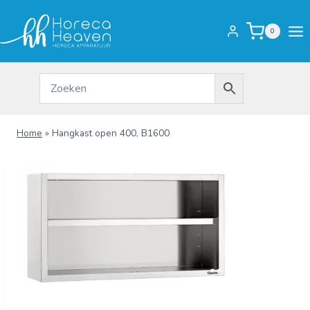
Doorgaan
naar
0
inhoud
Home
»
Hangkast open 400, B1600