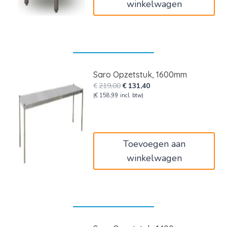
winkelwagen
Saro Opzetstuk, 1600mm
Oorspronkelijke
Huidige
€
219,00
€
131,40
prijs
prijs
(
€
158,99
incl. btw)
was:
is:
€219,00.
€131,40.
Toevoegen aan
winkelwagen