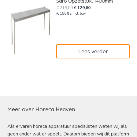
Saro Opzetstuk, 1400mm
Oorspronkelijke
Huidige
€
216,00
€
129,60
prijs
prijs
(
€
156,82
incl. btw)
was:
is:
€216,00.
€129,60.
Lees verder
Meer over Horeca Heaven
Als ervaren horeca apparatuur specialisten weten wij als
geen ander wat er speelt. Daarom bieden wij dit platform