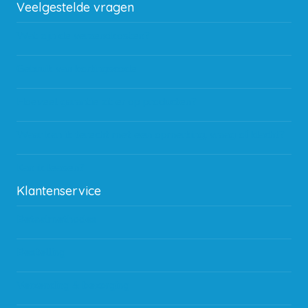
Veelgestelde vragen
Wat zijn de verzendkosten?
Gebruik van kortingscode
Hoeveel garantie zit er op producten?
Waar kan ik terecht met een opmerking, vraag of klacht?
Kan ik leasen?
Klantenservice
Betaalmethodes
Bestelling
Verzending & bezorging