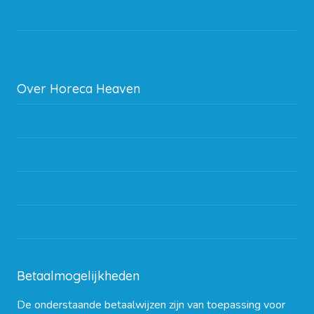
Storingen en goederen retour
Subsidie regeling EIA 2020
Over Horeca Heaven
Werken bij Horeca Heaven
Partners en links
Algemene voorwaarden
Contact opnemen
Blog
Betaalmogelijkheden
De onderstaande betaalwijzen zijn van toepassing voor