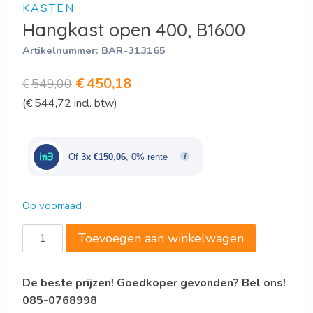
KASTEN
Hangkast open 400, B1600
Artikelnummer:
BAR-313165
Oorspronkelijke
Huidige
€
450,18
€
549,00
(
€
544,72
incl. btw)
prijs
prijs
was:
is:
€549,00.
€450,18.
Of
3x €150,06
, 0% rente
Op voorraad
Hangkast
Toevoegen aan winkelwagen
open
400,
De beste prijzen! Goedkoper gevonden? Bel ons!
B1600
085-0768998
aantal