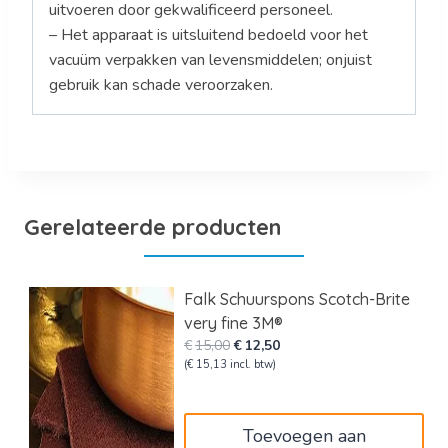
uitvoeren door gekwalificeerd personeel.
– Het apparaat is uitsluitend bedoeld voor het
vacuüm verpakken van levensmiddelen; onjuist
gebruik kan schade veroorzaken.
Gerelateerde producten
Falk Schuurspons Scotch-Brite
very fine 3M®
Oorspronkelijke
Huidige
€
15,00
€
12,50
prijs
prijs
(
€
15,13
incl. btw)
was:
is:
€15,00.
€12,50.
Toevoegen aan