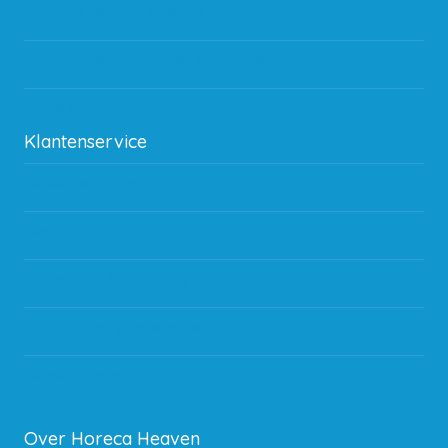
Hoeveel garantie zit er op producten?
Waar kan ik terecht met een opmerking, vraag of klacht?
Kan ik leasen?
Klantenservice
Betaalmethodes
Bestelling
Verzending & bezorging
Storingen en goederen retour
Subsidie regeling EIA 2020
Over Horeca Heaven