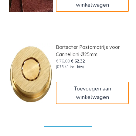
winkelwagen
Bartscher Pastamatrijs voor
Cannelloni Ø25mm
Oorspronkelijke
Huidige
€
76,00
€
62,32
prijs
prijs
(
€
75,41
incl. btw)
was:
is:
€76,00.
€62,32.
Toevoegen aan
winkelwagen