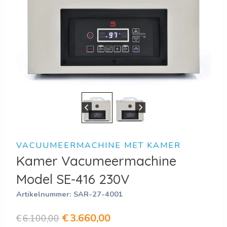
VACUUMEERMACHINE MET KAMER
Kamer Vacumeermachine
Model SE-416 230V
Artikelnummer:
SAR-27-4001
Oorspronkelijke
Huidige
€
3.660,00
€
6.100,00