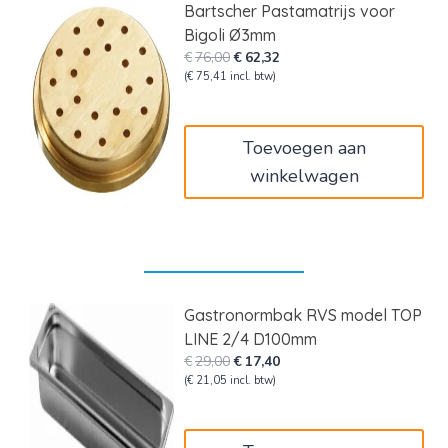
Bartscher Pastamatrijs voor
Bigoli Ø3mm
Oorspronkelijke
Huidige
€
76,00
€
62,32
prijs
prijs
(
€
75,41
incl. btw)
was:
is:
€76,00.
€62,32.
Toevoegen aan
winkelwagen
Gastronormbak RVS model TOP
LINE 2/4 D100mm
Oorspronkelijke
Huidige
€
29,00
€
17,40
prijs
prijs
(
€
21,05
incl. btw)
was:
is:
€29,00.
€17,40.