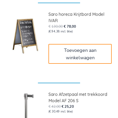
Saro horeca Krijtbord Model
IVAR
Oorspronkelijke
Huidige
€
130,00
€
78,00
prijs
prijs
(
€
94,38
incl. btw)
was:
is:
€130,00.
€78,00.
Toevoegen aan
winkelwagen
Saro Afzetpaal met trekkoord
Model AF 206 S
Oorspronkelijke
Huidige
€
42,00
€
25,20
prijs
prijs
(
€
30,49
incl. btw)
was:
is: