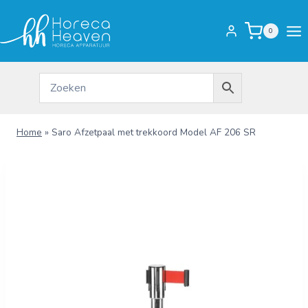
Doorgaan
naar
0
inhoud
Home
»
Saro Afzetpaal met trekkoord Model AF 206 SR