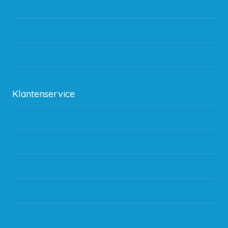
Gebruik van kortingscode
Hoeveel garantie zit er op producten?
Waar kan ik terecht met een opmerking, vraag of klacht?
Kan ik leasen?
Klantenservice
Betaalmethodes
Bestelling
Verzending & bezorging
Storingen en goederen retour
Subsidie regeling EIA 2020