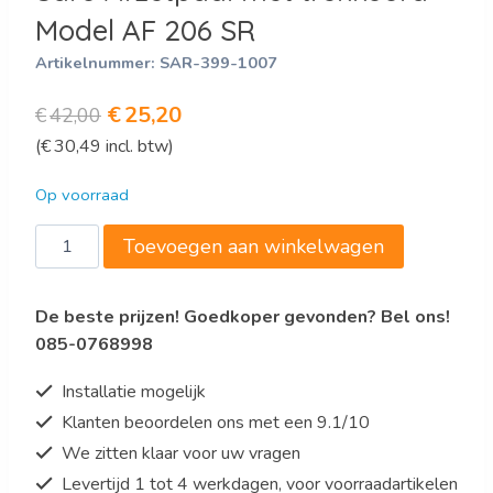
Model AF 206 SR
Artikelnummer:
SAR-399-1007
Oorspronkelijke
Huidige
€
25,20
€
42,00
(
€
30,49
incl. btw)
prijs
prijs
was:
is:
Op voorraad
€42,00.
€25,20.
Saro
Toevoegen aan winkelwagen
Afzetpaal
met
De beste prijzen! Goedkoper gevonden? Bel ons!
trekkoord
085-0768998
Model
AF
Installatie mogelijk
206
Klanten beoordelen ons met een 9.1/10
SR
We zitten klaar voor uw vragen
aantal
Levertijd 1 tot 4 werkdagen, voor voorraadartikelen