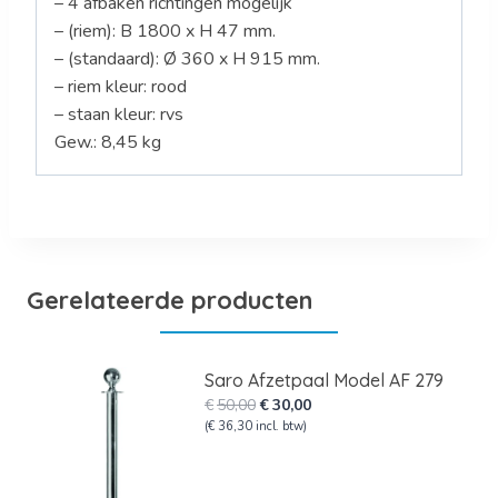
– 4 afbaken richtingen mogelijk
– (riem): B 1800 x H 47 mm.
– (standaard): Ø 360 x H 915 mm.
– riem kleur: rood
– staan kleur: rvs
Gew.: 8,45 kg
Gerelateerde producten
Saro Afzetpaal Model AF 279
Oorspronkelijke
Huidige
€
50,00
€
30,00
prijs
prijs
(
€
36,30
incl. btw)
was:
is:
€50,00.
€30,00.