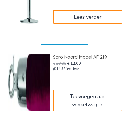
Lees verder
Saro Koord Model AF 219
Oorspronkelijke
Huidige
€
20,00
€
12,00
prijs
prijs
(
€
14,52
incl. btw)
was:
is:
€20,00.
€12,00.
Toevoegen aan
winkelwagen