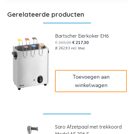
Gerelateerde producten
Bartscher Eierkoker EH6
Oorspronkelijke
Huidige
€
265,00
€
217,30
prijs
prijs
(
€
262,93
incl. btw)
was:
is:
€265,00.
€217,30.
Toevoegen aan
winkelwagen
Saro Afzetpaal met trekkoord