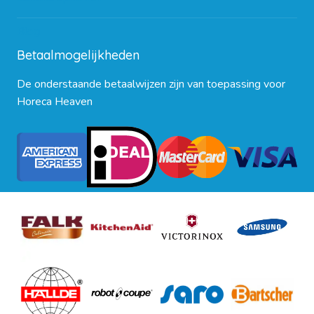
Blog
Betaalmogelijkheden
De onderstaande betaalwijzen zijn van toepassing voor
Horeca Heaven