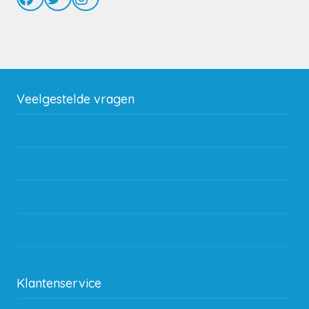
Veelgestelde vragen
Wat zijn de verzendkosten?
Gebruik van kortingscode
Hoeveel garantie zit er op producten?
Waar kan ik terecht met een opmerking, vraag of klacht?
Kan ik leasen?
Klantenservice