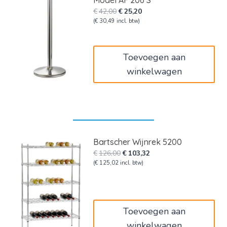
Model AF 206 S
Oorspronkelijke
Huidige
€
42,00
€
25,20
prijs
prijs
(
€
30,49
incl. btw)
was:
is:
€42,00.
€25,20.
Toevoegen aan
winkelwagen
Bartscher Wijnrek 5200
Oorspronkelijke
Huidige
€
126,00
€
103,32
prijs
prijs
(
€
125,02
incl. btw)
was:
is:
€126,00.
€103,32.
Toevoegen aan
winkelwagen