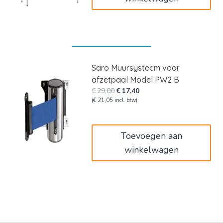
Saro Muursysteem voor
afzetpaal Model PW2 B
Oorspronkelijke
Huidige
€
29,00
€
17,40
prijs
prijs
(
€
21,05
incl. btw)
was:
is:
€29,00.
€17,40.
Toevoegen aan
winkelwagen