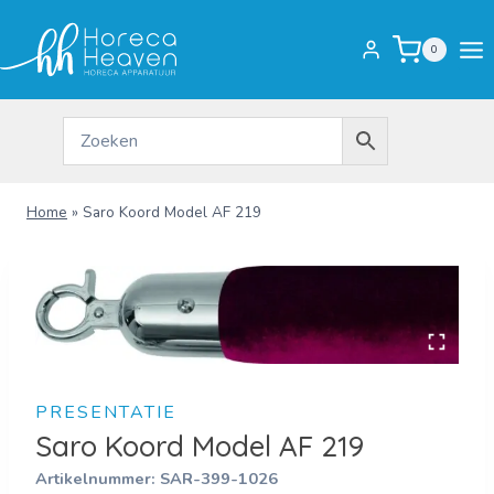
Doorgaan
naar
0
inhoud
Home
»
Saro Koord Model AF 219
PRESENTATIE
Saro Koord Model AF 219
Artikelnummer:
SAR-399-1026