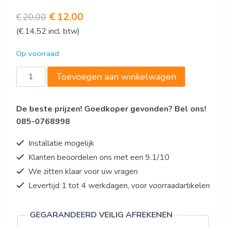
Oorspronkelijke
Huidige
€
12,00
€
20,00
(
€
14,52
incl. btw)
prijs
prijs
was:
is:
Op voorraad
€20,00.
€12,00.
Saro
Toevoegen aan winkelwagen
Koord
Model
De beste prijzen! Goedkoper gevonden? Bel ons!
AF
085-0768998
219
aantal
Installatie mogelijk
Klanten beoordelen ons met een 9.1/10
We zitten klaar voor uw vragen
Levertijd 1 tot 4 werkdagen, voor voorraadartikelen
GEGARANDEERD VEILIG AFREKENEN