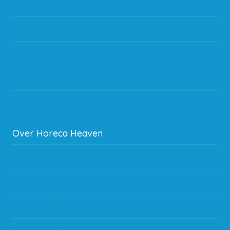
Betaalmethodes
Bestelling
Verzending & bezorging
Storingen en goederen retour
Subsidie regeling EIA 2020
Over Horeca Heaven
Werken bij Horeca Heaven
Partners en links
Algemene voorwaarden
Contact opnemen