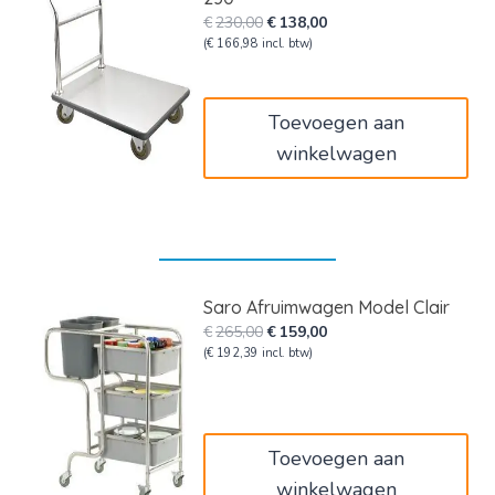
Oorspronkelijke
Huidige
€
230,00
€
138,00
prijs
prijs
(
€
166,98
incl. btw)
was:
is:
€230,00.
€138,00.
Toevoegen aan
winkelwagen
Saro Afruimwagen Model Clair
Oorspronkelijke
Huidige
€
265,00
€
159,00
prijs
prijs
(
€
192,39
incl. btw)
was:
is:
€265,00.
€159,00.
Toevoegen aan
winkelwagen