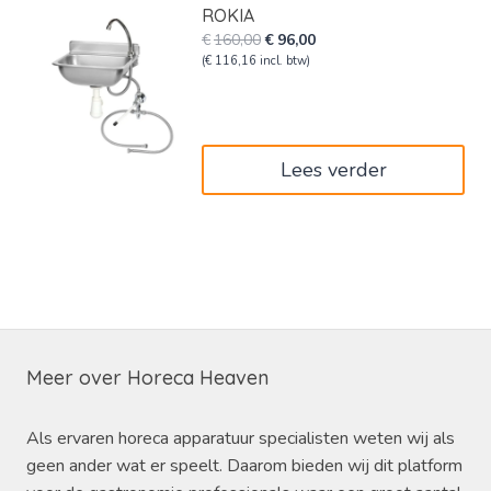
ROKIA
Oorspronkelijke
Huidige
€
160,00
€
96,00
prijs
prijs
(
€
116,16
incl. btw)
was:
is:
€160,00.
€96,00.
Lees verder
Meer over Horeca Heaven
Als ervaren horeca apparatuur specialisten weten wij als
geen ander wat er speelt. Daarom bieden wij dit platform