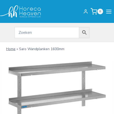
Doorgaan
naar
0
inhoud
Home
»
Saro Wandplanken 1600mm