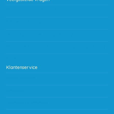
Wat zijn de verzendkosten?
Gebruik van kortingscode
Hoeveel garantie zit er op producten?
Waar kan ik terecht met een opmerking, vraag of klacht?
Kan ik leasen?
Klantenservice
Betaalmethodes
Bestelling
Verzending & bezorging