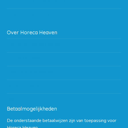
Storingen en goederen retour
Subsidie regeling EIA 2020
Over Horeca Heaven
Werken bij Horeca Heaven
Partners en links
Algemene voorwaarden
Contact opnemen
Blog
Betaalmogelijkheden
De onderstaande betaalwijzen zijn van toepassing voor
Horeca Heaven