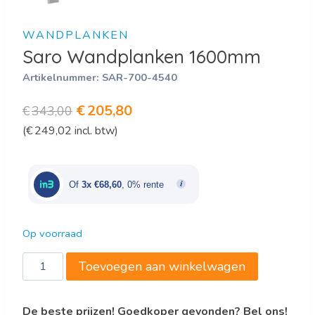
WANDPLANKEN
Saro Wandplanken 1600mm
Artikelnummer:
SAR-700-4540
Oorspronkelijke
Huidige
€
205,80
€
343,00
(
€
249,02
incl. btw)
prijs
prijs
was:
is:
€343,00.
€205,80.
Of
3x €68,60
, 0% rente
Op voorraad
Saro
Toevoegen aan winkelwagen
Wandplanken
1600mm
De beste prijzen! Goedkoper gevonden? Bel ons!
aantal