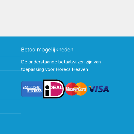
Betaalmogelijkheden
De onderstaande betaalwijzen zijn van
toepassing voor Horeca Heaven