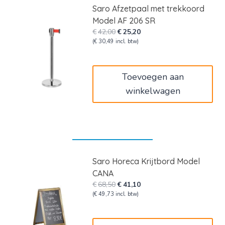
Saro Afzetpaal met trekkoord
Model AF 206 SR
Oorspronkelijke
Huidige
€
42,00
€
25,20
prijs
prijs
(
€
30,49
incl. btw)
was:
is:
€42,00.
€25,20.
Toevoegen aan
winkelwagen
Saro Horeca Krijtbord Model
CANA
Oorspronkelijke
Huidige
€
68,50
€
41,10
prijs
prijs
(
€
49,73
incl. btw)
was:
is:
€68,50.
€41,10.