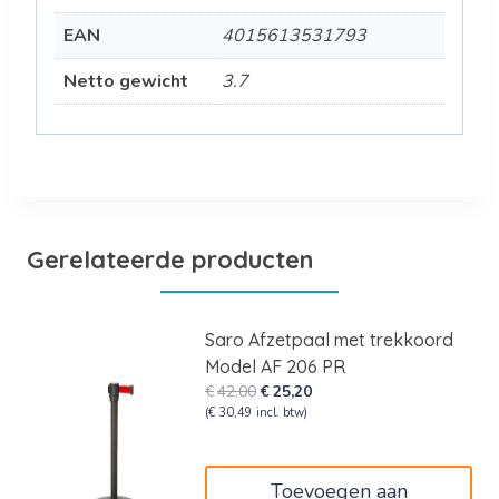
EAN
4015613531793
Netto gewicht
3.7
Gerelateerde producten
Saro Afzetpaal met trekkoord
Model AF 206 PR
Oorspronkelijke
Huidige
€
42,00
€
25,20
prijs
prijs
(
€
30,49
incl. btw)
was:
is:
€42,00.
€25,20.
Toevoegen aan