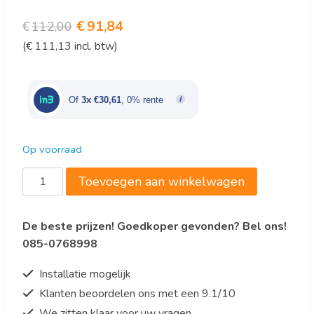
Oorspronkelijke
Huidige
€
91,84
€
112,00
(
€
111,13
incl. btw)
prijs
prijs
was:
is:
€112,00.
€91,84.
Of
3x €30,61
, 0% rente
Op voorraad
Bartscher
Toevoegen aan winkelwagen
Ontbijtgranendispenser,
dubbel
De beste prijzen! Goedkoper gevonden? Bel ons!
aantal
085-0768998
Installatie mogelijk
Klanten beoordelen ons met een 9.1/10
We zitten klaar voor uw vragen