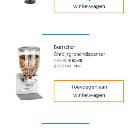
winkelwagen
Bartscher
Ontbijtgranendispenser
Oorspronkelijke
Huidige
€
63,00
€
51,66
prijs
prijs
(
€
62,51
incl. btw)
was:
is:
€63,00.
€51,66.
Toevoegen aan
winkelwagen