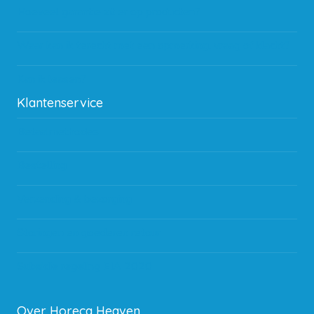
Hoeveel garantie zit er op producten?
Waar kan ik terecht met een opmerking, vraag of klacht?
Kan ik leasen?
Klantenservice
Betaalmethodes
Bestelling
Verzending & bezorging
Storingen en goederen retour
Subsidie regeling EIA 2020
Over Horeca Heaven