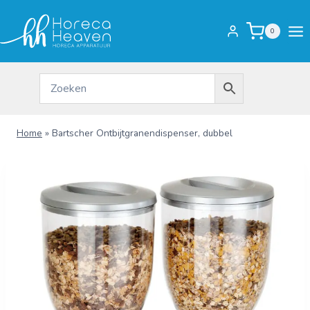
Doorgaan
naar
0
inhoud
Home
»
Bartscher Ontbijtgranendispenser, dubbel